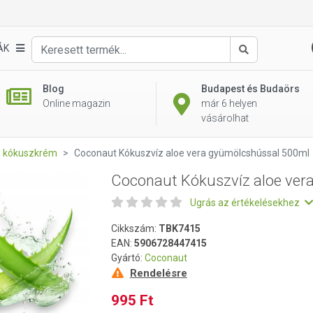
ra gyümölcshússal 500ml
ÁK
Keresés
Blog
Budapest és Budaörs
Online magazin
már 6 helyen
vásárolhat
l, kókuszkrém
Coconaut Kókuszvíz aloe vera gyümölcshússal 500ml
Coconaut Kókuszvíz aloe ver
Ugrás az értékelésekhez
Cikkszám:
TBK7415
EAN:
5906728447415
Gyártó:
Coconaut
Rendelésre
995 Ft