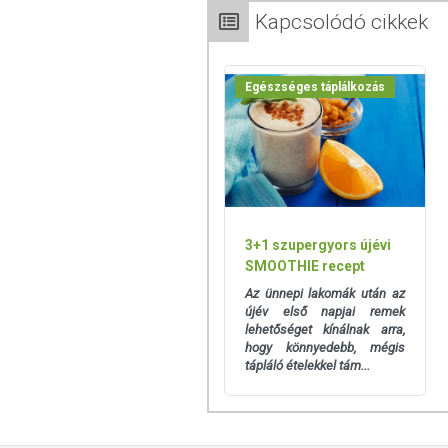
Kapcsolódó cikkek
Minőségét megőrzi:
Lásd a csomagoláson
Az oldalunkon lévő adatokat folyamato
Egészséges táplálkozás
Szeretnénk felhívni azonban a figyelmet
termékfotókat, tápérték-, összetétel-, és
értékek eltérhetnek az élelmiszerek ter
csomagolásán találják meg.
3+1 szupergyors újévi
SMOOTHIE recept
Az ünnepi lakomák után az
újév első napjai remek
lehetőséget kínálnak arra,
hogy könnyedebb, mégis
tápláló ételekkel tám...