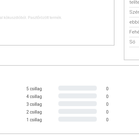
telít
Szén
tal kókuszdióból.
Pasztőrözött termék.
ebbő
Fehé
Só
%), aloe vera gyümölcshús (5%), cukor, savanyúságot szabályozó
umi, aloe vera ízesítés.
 0 g
5 csillag
0
4 csillag
0
3 csillag
0
2 csillag
0
1 csillag
0
s helyen.