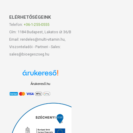
ELÉRHETŐSÉGEINK
Telefon:
+36-1-255-0555
Cím: 1184 Budapest, Lakatos út 36/B
Email: rendeles@multi-vitamin.hu,
Viszonteladói - Partneri - Sales:
sales@bioegeszseg.hu
Árukereső.hu