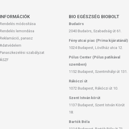
INFORMÁCIÓK
BIO EGÉSZSÉG BIOBOLT
Rendelés módosítása
Budaörs
Rendelés lemondása
2040 Budaörs, Szabadság út 61.
Reklamáció, panasz
Fény utcai piac (Príma kijáratánál)
Adatvédelem
1024 Budapest, Lövőház utca 12.
Panaszkezelési szabályzat
Pólus Center (Pólus patikával
ÁSZF
szemben)
1152 Budapest, Szentmihályi út 131.
Rákóczi út
1072 Budapest, Rákóczi út 10.
Szent István körút
1137 Budapest, Szent István Körút
18.
Bartók Béla
1114 Budapest, Bartók Béla út 71.