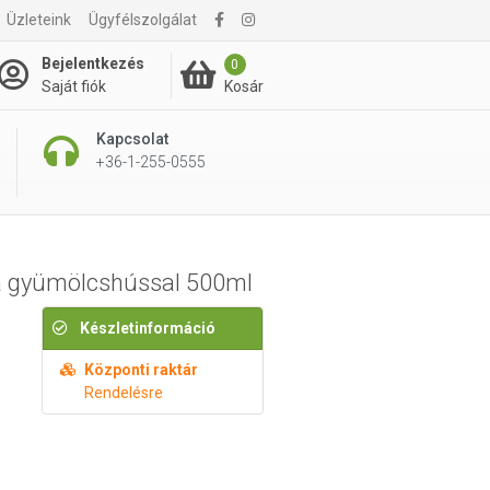
Üzleteink
Ügyfélszolgálat
995 Ft
Kosárba rakom
Bejelentkezés
0
Kosár
Saját fiók
Kapcsolat
+36-1-255-0555
a gyümölcshússal 500ml
Készletinformáció
Központi raktár
Rendelésre