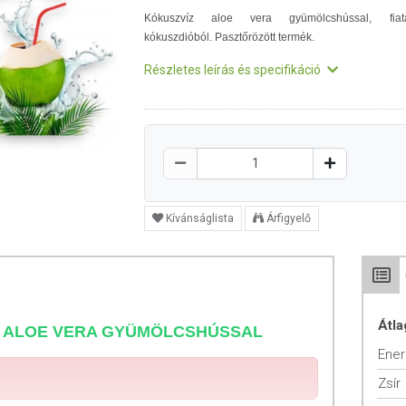
Kókuszvíz aloe vera gyümölcshússal, fiat
kókuszdióból.
Pasztőrözött termék.
Részletes leírás és specifikáció
Kívánságlista
Árfigyelő
Átla
 ALOE VERA GYÜMÖLCSHÚSSAL
Ener
Zsír