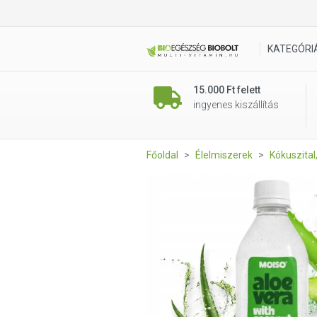
Coconaut Kókuszvíz aloe ve
KATEGÓRI
15.000 Ft felett
ingyenes kiszállítás
Főoldal
Élelmiszerek
Kókuszita