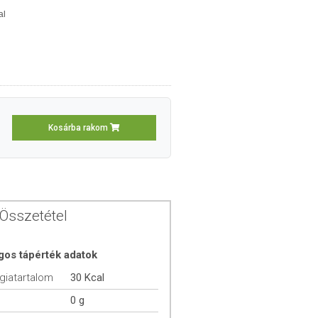
al
Kosárba rakom
Összetétel
gos tápérték adatok
giatartalom
30 Kcal
0 g