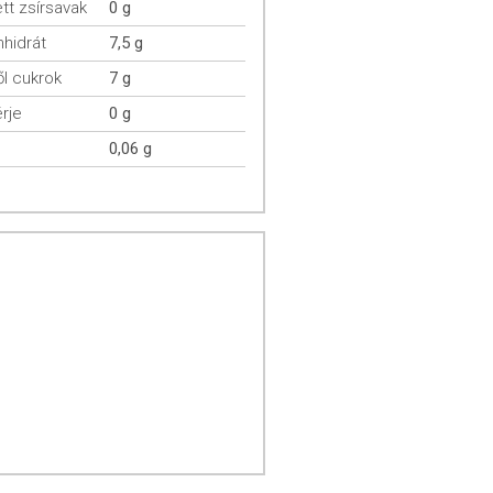
ett zsírsavak
0 g
hidrát
7,5 g
l cukrok
7 g
rje
0 g
0,06 g