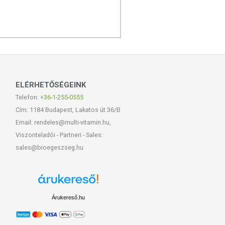
ELÉRHETŐSÉGEINK
Telefon:
+36-1-255-0555
Cím: 1184 Budapest, Lakatos út 36/B
Email: rendeles@multi-vitamin.hu,
Viszonteladói - Partneri - Sales:
sales@bioegeszseg.hu
Árukereső.hu