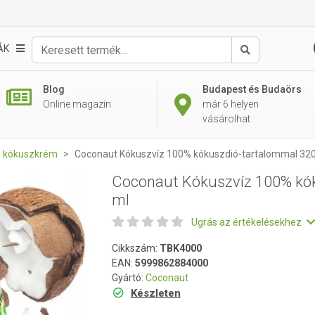
Egysé
kuszdió-tartalommal 320 ml
935 Ft
ÁK
Keresés
Blog
Budapest és Budaörs
Online magazin
már 6 helyen
vásárolhat
l, kókuszkrém
Coconaut Kókuszvíz 100% kókuszdió-tartalommal 32
Coconaut Kókuszvíz 100% kó
ml
Ugrás az értékelésekhez
Cikkszám:
TBK4000
EAN:
5999862884000
Gyártó:
Coconaut
Készleten