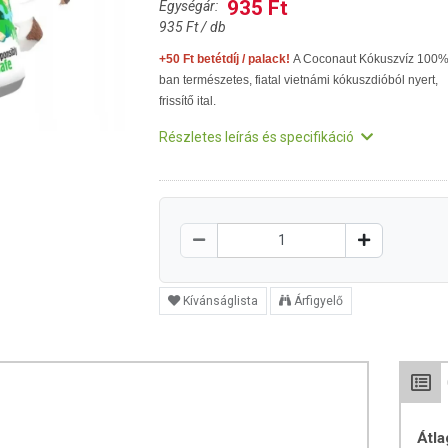
935 Ft
Egységár:
935 Ft / db
+50 Ft betétdíj / palack!
A Coconaut Kókuszvíz 100%
ban természetes, fiatal vietnámi kókuszdióból nyert,
frissítő ital.
Részletes leírás és specifikáció
Kívánságlista
Árfigyelő
Átla
Z