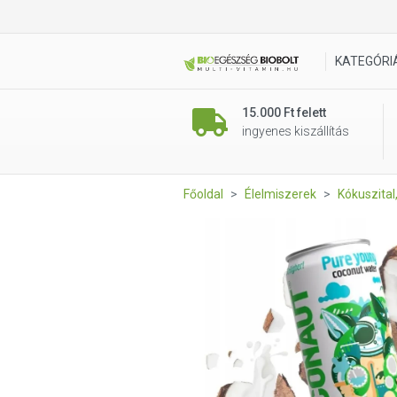
Coconaut Kókuszvíz 100% kó
KATEGÓRI
15.000 Ft felett
ingyenes kiszállítás
Főoldal
Élelmiszerek
Kókuszita