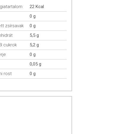
giatartalom
22 Kcal
0 g
ett zsírsavak
0 g
hidrát
5,5 g
l cukrok
5,2 g
rje
0 g
0,05 g
mi rost
0 g