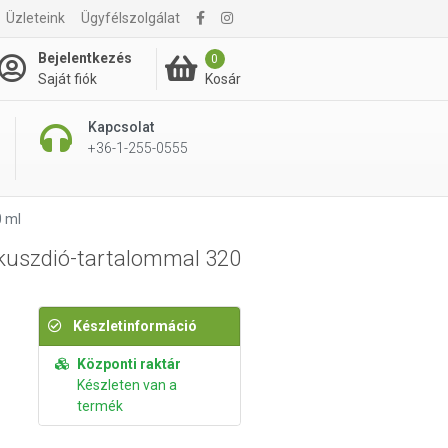
935 Ft
gár:
Üzleteink
Ügyfélszolgálat
Kosárba rakom
 / db
Bejelentkezés
0
Kosár
Saját fiók
Kapcsolat
+36-1-255-0555
0 ml
kuszdió-tartalommal 320
Készletinformáció
Központi raktár
Készleten van a
termék