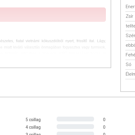
Ener
Zsír
telít
Szén
tes, fiatal vietnámi kókuszdióból nyert, frissítő ital. Lágy,
ebbő
le miatt kiváló választás önmagában fogyasztva vagy turmixok,
n hidratál, miközben a trópusok üdítő frissességét hozza el
Fehé
Só
Élel
.
5 csillag
0
 0 g
4 csillag
0
3 csillag
0