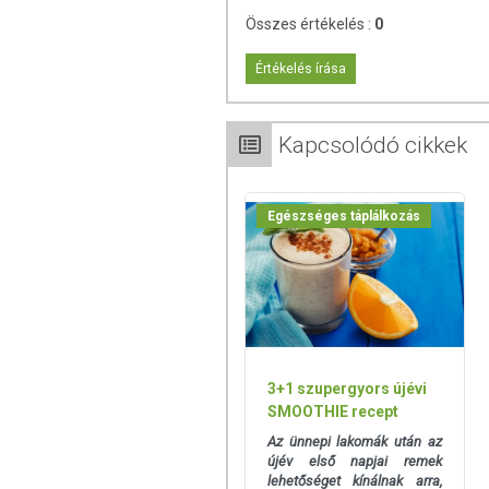
Rost: 0 g
Összes értékelés :
0
Só: 0,05 g
Fehérje: 0 g
Értékelés írása
TOVÁBBI TUDNIVALÓK
Kapcsolódó cikkek
Tárolás:
Napfénytől védett, száraz, hűvö
Minőségét megőrzi:
Lásd a csomagoláson
Egészséges táplálkozás
Az oldalunkon lévő adatokat folyamato
Szeretnénk felhívni azonban a figyelmet
termékfotókat, tápérték-, összetétel-, és
értékek eltérhetnek az élelmiszerek ter
csomagolásán találják meg.
3+1 szupergyors újévi
SMOOTHIE recept
Az ünnepi lakomák után az
újév első napjai remek
lehetőséget kínálnak arra,