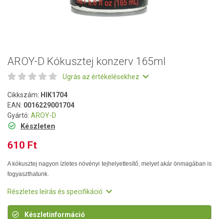
AROY-D Kókusztej konzerv 165ml
Ugrás az értékelésekhez
Cikkszám:
HIK1704
EAN:
0016229001704
Gyártó:
AROY-D
Készleten
610 Ft
A kókusztej nagyon ízletes növényi tejhelyettesítő, melyet akár önmagában is
fogyaszthatunk.
Részletes leírás és specifikáció
Készletinformáció