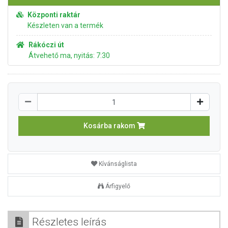
Központi raktár
Készleten van a termék
Rákóczi út
Átvehető ma, nyitás: 7:30
Kosárba rakom
Kívánságlista
Árfigyelő
Részletes leírás