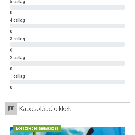
5 csillag
természetéből adódóan. A friss, aktuális információkat a termékek
csomagolásán találják meg.
0
4 csillag
0
3 csillag
0
2 csillag
0
1 csillag
0
Kapcsolódó cikkek
Egészséges táplálkozás