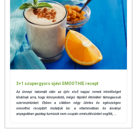
3+1 szupergyors újévi SMOOTHIE recept
Az ünnepi lakomák után az újév első napjai remek lehetőséget
kínálnak arra, hogy könnyedebb, mégis tápláló ételekkel támogassuk
szervezetünket. Ebben a cikkben négy ízletes és egészséges
smoothie receptjét mutatjuk be: a vitaminokban és ásványi
anyagokban gazdag turmixok nem csupán emésztésünket segítik, ...