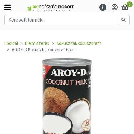
0
Kere
Főoldal
Élelmiszerek
Kókuszital, kókuszkrém
AROY-D Kókusztej konzerv 165ml