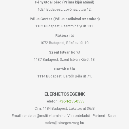
Fény utcai piac (Príma kijáratánál)
1024 Budapest, Lövőház utca 12.
Pólus Center (Pólus patikával szemben)
1152 Budapest, Szentmihályi út 131.
Rákóczi út
1072 Budapest, Rákóczi út 10.
Szent István körút
1137 Budapest, Szent István Körút 18.
Bartók Béla
1114 Budapest, Bartók Béla út 71.
ELÉRHETŐSÉGEINK
Telefon:
+36-1-255-0555
Cím: 1184 Budapest, Lakatos út 36/B
Email: rendeles@multi-vitamin.hu, Viszonteladói - Partneri - Sales:
sales@bioegeszseg.hu