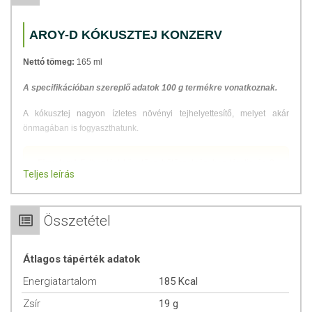
AROY-D KÓKUSZTEJ KONZERV
Nettó tömeg:
165 ml
A specifikációban szereplő adatok 100 g termékre vonatkoznak.
A kókusztej nagyon ízletes növényi tejhelyettesítő, melyet akár
önmagában is fogyaszthatunk.
Figyelem!
Felbontást követően hűtőszekrényben tárolja és 3
Teljes leírás
napon belül fogyassza el!
ÖSSZETEVŐK
Összetétel
kókusz kivonat 70%,
ivóvíz, emulgeálószer (E435)
Átlagos tápérték adatok
Átlagos tápérték 100 g termékben:
Energiatartalom
185 Kcal
Energia: 764 kJ/185 kcal
Zsír
19 g
Zsír: 19 g