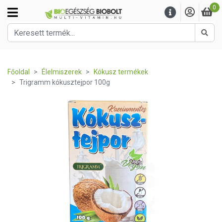
0
Kere
Főoldal
Élelmiszerek
Kókusz termékek
Trigramm kókusztejpor 100g