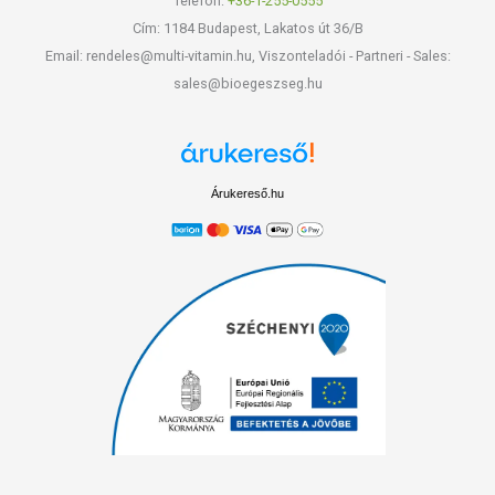
Telefon:
+36-1-255-0555
Cím: 1184 Budapest, Lakatos út 36/B
Email: rendeles@multi-vitamin.hu, Viszonteladói - Partneri - Sales:
sales@bioegeszseg.hu
Árukereső.hu