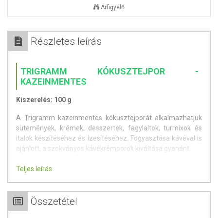
Árfigyelő
Részletes leírás
TRIGRAMM KÓKUSZTEJPOR -
KAZEINMENTES
Kiszerelés: 100 g
A Trigramm kazeinmentes kókusztejporát alkalmazhatjuk
sütemények, krémek, desszertek, fagylaltok, turmixok és
italok készítéséhez és ízesítéséhez. Fogyasztása kávéval is
ajánlott, a szokványos kávékrémporok kiváltása gyanánt.
Jellemzők:
Teljes leírás
gluténmentes
laktózmentes
Összetétel
kazeinmentes
100% vegán termék