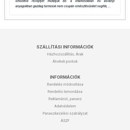
smoothie receptjét mutatjuk be: a vitaminokban és ásványi
anyagokban gazdag turmixok nem csupán emésztésünket segítik, ...
SZÁLLÍTÁSI INFORMÁCIÓK
Házhozszállítás, Árak
Átvételi pontok
INFORMÁCIÓK
Rendelés módosítása
Rendelés lemondása
Reklamáció, panasz
Adatvédelem
Panaszkezelési szabályzat
ÁSZF