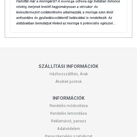
Hallottál már a moringáról? A
moringa olifeira
egy Indiában őshonos
növény, melynek levelét hagyományosan a vércukor- és
koleszterinszint csökkentésére alkalmazzák, a moringa ezen kívül
antioxidáns és gyulladáscsökkentő hatásokkal is rendelkezik. Az
alábbiakban bemutatjuk Neked az moringa 6 potenciális egészsé...
SZÁLLÍTÁSI INFORMÁCIÓK
Házhozszállítás, Árak
Átvételi pontok
INFORMÁCIÓK
Rendelés módosítása
Rendelés lemondása
Reklamáció, panasz
Adatvédelem
Panaszkezelési szabályzat