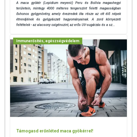
A maca gyökér (Lepidium meyenii) Peru és Bolívia magashegyi
területein, mintegy 4000 méteres tengerszint feletti magasságban
őshonos gyógynövény, amely évezredek óta része az ott élő népek
étrendjének és gyógyászati hagyományainak. A zord környezeti
feltételek - az alacsony oxigénszint, az erős UV-sugárzás és a sz...
Immunerősítés, egészségvédelem
Támogasd erőnléted maca gyökérrel!