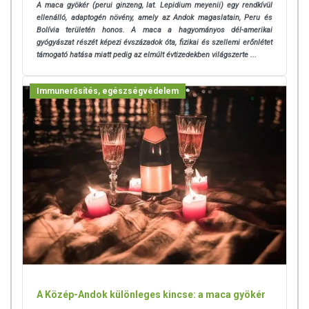
A maca gyökér (perui ginzeng, lat. Lepidium meyenii) egy rendkívül
ellenálló, adaptogén növény, amely az Andok magaslatain, Peru és
Bolívia területén honos. A maca a hagyományos dél-amerikai
gyógyászat részét képezi évszázadok óta, fizikai és szellemi erőnlétet
támogató hatása miatt pedig az elmúlt évtizedekben világszerte ...
Immunerősítés, egészségvédelem
A Közép-Andok különleges kincse: a maca gyökér