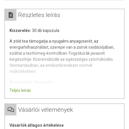
Részletes leírás
Kiszerelés:
30 db kapszula
A zöld tea támogatja a nyugalmi anyagcserét, az
energiafelhasználást, szerepe van a zsírok oxidációjában,
ezáltal a testtömeg-kontrollban. Fogyókúrák javasolt
kiegészítője. Közreműködik az egészséges szívműködés
fenntartásában, az emésztőrendszer normál
működésében.
Összetevők / kapszula:
Teljes leírás
360 mg Zöldtea kivonat, zselatin, tömegnövelő:
mikrokristályos cellulóz, csomósodás gátló anyagok:
magnézium-sztearát, talkum, kolloid-szilícium-dioxid.
Vásárlói vélemények
Hatóanyag/napi adag (1 kapszula)
Vásárlók átlagos értékelése
Zöldtea kivonat360,0 mg