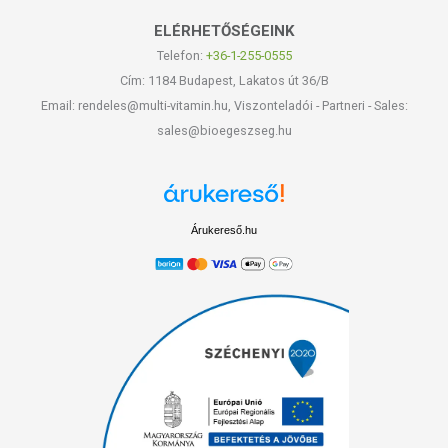
ELÉRHETŐSÉGEINK
Telefon:
+36-1-255-0555
Cím: 1184 Budapest, Lakatos út 36/B
Email: rendeles@multi-vitamin.hu, Viszonteladói - Partneri - Sales:
sales@bioegeszseg.hu
Árukereső.hu