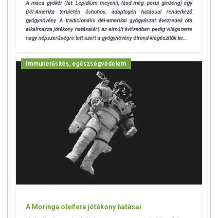
A maca gyökér (lat. Lepidium meyenii, lásd még: perui ginzeng) egy
Dél-Amerika területén őshonos, adaptogén hatással rendelkező
gyógynövény. A tradicionális dél-amerikai gyógyászat évezredek óta
alkalmazza jótékony hatásaiért, az elmúlt évtizedben pedig világszerte
nagy népszerűségre tett szert a gyógynövény étrend-kiegészítők ke...
Immunerősítés, egészségvédelem
A Moringa oleifera jótékony hatásai