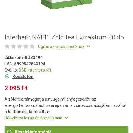
Interherb NAPI1 Zöld tea Extraktum 30 db
Ugrás az értékelésekhez
Cikkszám:
BGB3194
EAN:
5999542643194
Gyártó:
BGB Interherb Kft.
Készleten
2 095 Ft
A zöld tea támogatja a nyugalmi anyagcserét, az
energiafelhasználást, szerepe van a zsírok oxidációjában, ezáltal
a testtömeg-kontrollban.
Részletes leírás és specifikáció
Készletinformáció