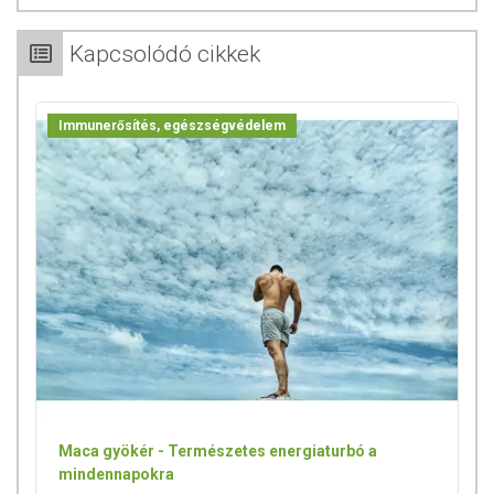
Gyártja és forgalmazza:
BGB Interherb Kft.
Kapcsolódó cikkek
A termék nem helyettesíti a kiegyensúlyozott, vegyes étrendet és
az egészséges életmódot! A termék nem gyógyít betegségeket!
Immunerősítés, egészségvédelem
A termék nem az orvosi kezelés helyettesítésére alkalmas!
Betegség esetén használatát beszélje meg kezelőorvosával. Az
ajánlott napi fogyasztási mennyiséget ne lépje túl! Ne szedje a
készítményt, ha az összetevők bármelyikére érzékeny vagy
allergiás! Kisgyermektől elzárva tartandó!
Maca gyökér - Természetes energiaturbó a
mindennapokra