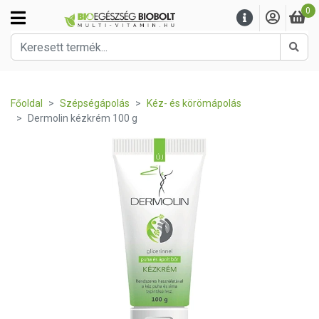
0
Kere
Főoldal
Szépségápolás
Kéz- és körömápolás
Dermolin kézkrém 100 g