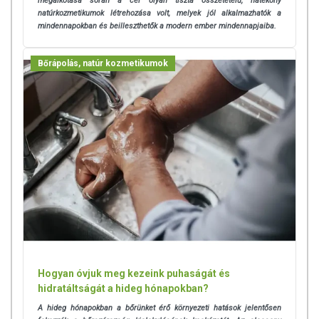
megalkotása során a cél olyan tiszta összetételű, hatékony
natúrkozmetikumok létrehozása volt, melyek jól alkalmazhatók a
mindennapokban és beilleszthetők a modern ember mindennapjaiba.
Bőrápolás, natúr kozmetikumok
Hogyan óvjuk meg kezeink puhaságát és
hidratáltságát a hideg hónapokban?
A hideg hónapokban a bőrünket érő környezeti hatások jelentősen