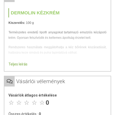
DERMOLIN KÉZKRÉM
Kiszerelés:
100 g
Természetes eredetű lipofil anyagokat tartalmazó emulziós kézápoló
krém. Gyorsan felszívódik és kellemes ápoltság érzetet kelt.
Rendszeres használata meggátolhatja a kéz bőrének kiszáradását,
hatására keze simává és puha tapintatúvá válhat.
Kamilla virág és körömvirág kivonatot, glicerint és 5% ureát tartalmaz.
Teljes leírás
ALKALMAZÁSA
Vásárlói vélemények
A kezet naponta 1-2 alkalommal vékonyan kenjük be, és enyhe
masszírozással segítsük a felszívódást. A kezelt terület fóliával történő
takarása fokozza a krém hatását.
Vásárlók átlagos értékelése
0
ÖSSZETEVŐK
Összes értékelés :
0