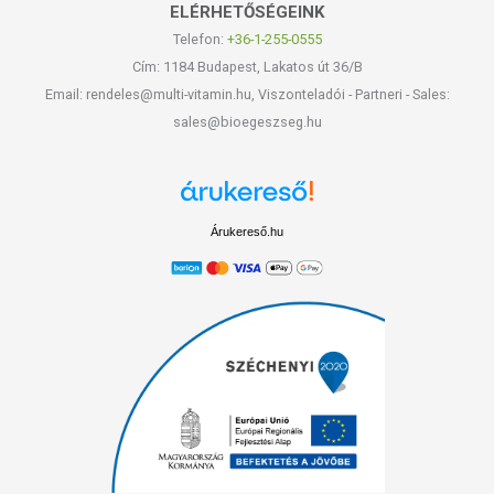
ELÉRHETŐSÉGEINK
Telefon:
+36-1-255-0555
Cím: 1184 Budapest, Lakatos út 36/B
Email: rendeles@multi-vitamin.hu, Viszonteladói - Partneri - Sales:
sales@bioegeszseg.hu
Árukereső.hu