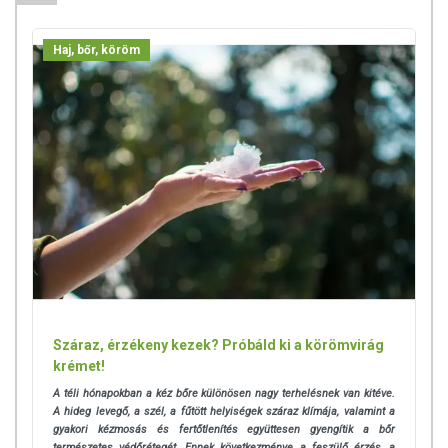
alkalmas. Betegség esetén használatát beszélje meg
kezelőorvosával! Kerülni kell a szembejutást. Az ajánlott napi
Haj, bőr, köröm
alkalmazási mennyiséget ne lépje túl! Ne használja irritált vagy sérült
bőrfelületen! Ne használja a készítményt, ha az összetevők
bármelyikére érzékeny vagy allergiás! Ha kiütés jelentkezik,
függessze fel a használatát! Gyermekektől elzárva tartandó.
Száraz, érzékeny kezek? Próbáld ki a körömvirág
krémet!
A téli hónapokban a kéz bőre különösen nagy terhelésnek van kitéve.
A hideg levegő, a szél, a fűtött helyiségek száraz klímája, valamint a
gyakori kézmosás és fertőtlenítés együttesen gyengítik a bőr
természetes védőrétegét. Ennek következménye a feszülő érzés, a