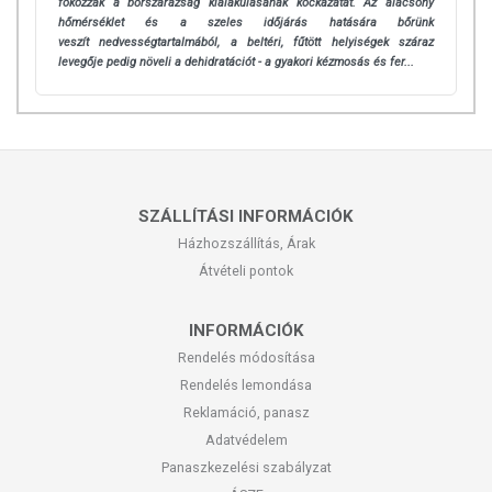
fokozzák a bőrszárazság kialakulásának kockázatát. Az alacsony
hőmérséklet és a szeles időjárás hatására bőrünk
veszít
nedvességtartalmából, a beltéri, fűtött helyiségek száraz
levegője pedig növeli a dehidratációt - a gyakori kézmosás és fer...
SZÁLLÍTÁSI INFORMÁCIÓK
Házhozszállítás, Árak
Átvételi pontok
INFORMÁCIÓK
Rendelés módosítása
Rendelés lemondása
Reklamáció, panasz
Adatvédelem
Panaszkezelési szabályzat