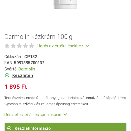
Dermolin kézkrém 100 g
Ugrás az értékelésekhez
Cikkszám:
CP132
EAN:
5997395700132
Gyártó:
Dermolin
Készleten
1 895 Ft
Természetes eredetű lipofil anyagokat tartalmazó emulziós kézápoló krém.
Gyorsan felszívódik és kellemes ápoltság érzetet kelt.
Részletes leírás és specifikáció
Készletinformáció