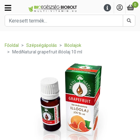
0
Kere
Főoldal
Szépségápolás
Illóolajok
MediNatural grapefruit illóolaj 10 ml