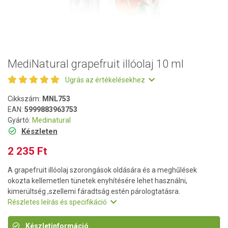
MediNatural grapefruit illóolaj 10 ml
Ugrás az értékelésekhez
Cikkszám:
MNL753
EAN:
5999883963753
Gyártó:
Medinatural
Készleten
2 235 Ft
A grapefruit illóolaj szorongások oldására és a meghűlések
okozta kellemetlen tünetek enyhítésére lehet használni,
kimerültség ,szellemi fáradtság estén párologtatásra.
Részletes leírás és specifikáció
Készletinformáció