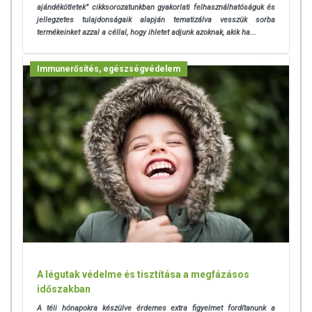
ajándékötletek” cikksorozatunkban gyakorlati felhasználhatóságuk és
jellegzetes tulajdonságaik alapján tematizálva vesszük sorba
termékeinket azzal a céllal, hogy ihletet adjunk azoknak, akik ha...
Immunerősítés, egészségvédelem
A légutak védelme és tisztítása a megfázásos
időszakban
A téli hónapokra készülve érdemes extra figyelmet fordítanunk a