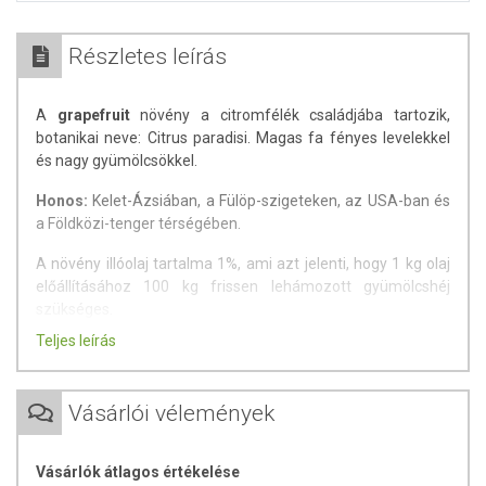
Részletes leírás
A
grapefruit
növény a citromfélék családjába tartozik,
botanikai neve: Citrus paradisi. Magas fa fényes levelekkel
és nagy gyümölcsökkel.
Honos:
Kelet-Ázsiában, a Fülöp-szigeteken, az USA-ban és
a Földközi-tenger térségében.
A növény illóolaj tartalma 1%, ami azt jelenti, hogy 1 kg olaj
előállításához 100 kg frissen lehámozott gyümölcshéj
szükséges.
Teljes leírás
A
grapefruit illóolaj
az éret gyümölcs héjából préseléssel
nyerik ki. Az illóolaj fő alkotórésze a citrus-olajokra jellemző
limonén
.
Vásárlói vélemények
A
grapefruit illóolaj
szorongások oldására és a meghűlések
okozta kellemetlen tünetek enyhítésére lehet használni,
Vásárlók átlagos értékelése
kimerültség ,szellemi fáradtság estén párologtatásra.