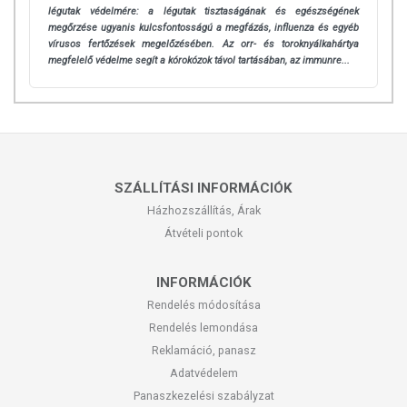
légutak védelmére: a légutak
tisztaságának és egészségének
megőrzése ugyanis kulcsfontosságú a megfázás, influenza és egyéb
vírusos fertőzések megelőzésében. Az orr- és toroknyálkahártya
megfelelő védelme segít a kórokózok távol tartásában, az immunre...
SZÁLLÍTÁSI INFORMÁCIÓK
Házhozszállítás, Árak
Átvételi pontok
INFORMÁCIÓK
Rendelés módosítása
Rendelés lemondása
Reklamáció, panasz
Adatvédelem
Panaszkezelési szabályzat