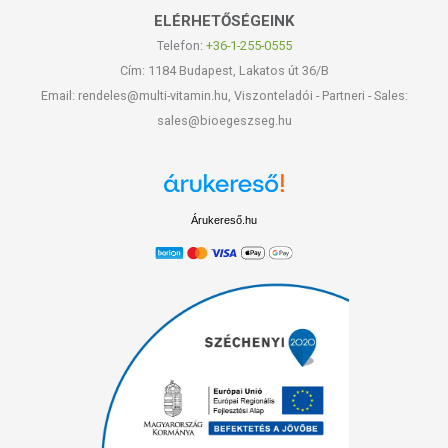
ELÉRHETŐSÉGEINK
Telefon:
+36-1-255-0555
Cím: 1184 Budapest, Lakatos út 36/B
Email: rendeles@multi-vitamin.hu, Viszonteladói - Partneri - Sales:
sales@bioegeszseg.hu
Árukereső.hu