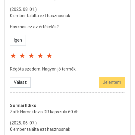
Tárolás
: napfénytől védett helyen. Hűtést nem igényel.
(2025. 08. 01.)
Minőségét megőrzi
: a csomagoláson jelzett időpontig. A
0
ember találta ezt hasznosnak
termék szavatossága 1 év.
Hasznos ez az értékelés?
A specifikációban jelzett adatok 1 kapszulára
vonatkoznak.
Igen
Méhészeti termékekre érzékeny fogyasztók figyelmét
felhívjuk, hogy a kapszulázott termék 5% természetes
méhviaszt is tartalmaz!
Régóta szedem. Nagyon jó termék.
A termék tartósítószertől, színezék- és adalékanyagtól
mentes, természetes élelmiszer, mellékhatása nincs, de
Válasz
Jelentem
hosszabb kúra előtt, vagy bármilyen egészségügyi probléma
esetén kérje ki kezelőorvosa véleményét.
Termékeink előnyös hatását a népi megfigyeléseken, népi
Somlai Ildikó
hagyományokon alapuló gyógynövények, gyógymódok
Zafír Homoktövis DR kapszula 60 db
évszázados tapasztalatának modern körülmények közötti
alkalmazása biztosítja.
(2025. 06. 07.)
0
ember találta ezt hasznosnak
Gylsz
: 9127 / 2011