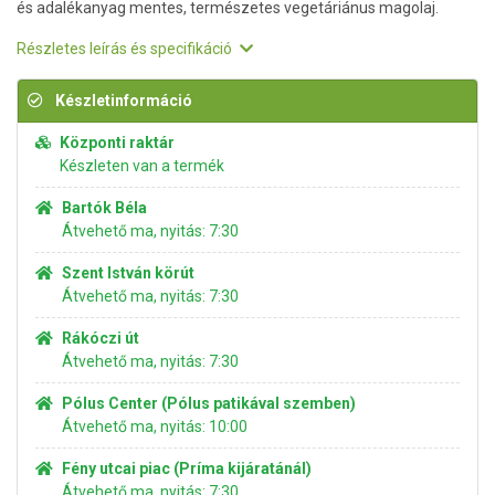
és adalékanyag mentes, természetes vegetáriánus magolaj.
Részletes leírás és specifikáció
Készletinformáció
Központi raktár
Készleten van a termék
Bartók Béla
Átvehető ma, nyitás: 7:30
Szent István körút
Átvehető ma, nyitás: 7:30
Rákóczi út
Átvehető ma, nyitás: 7:30
Pólus Center (Pólus patikával szemben)
Átvehető ma, nyitás: 10:00
Fény utcai piac (Príma kijáratánál)
Átvehető ma, nyitás: 7:30