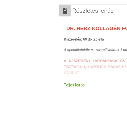
Részletes leírás
DR. HERZ KOLLAGÉN F
Kiszerelés:
60 db tabletta
A specifikációban szereplő adatok 1 ta
A KÉSZÍTMÉNY HATÓANYAGA SZA
TISZTASÁGÚ, IGAZOLTAN MAGAS 
KIVONAT.
A kollagén egy vízmegkötő tulajdonsá
Teljes leírás
vázanyaga. A hyaluronsav a porcok épít
kollagén és hyalu­ronsav mellett C-v
képződéshez és ezen keresztül a bőr nor
hasznosuló szerves cink hozzájárul a haj
FELHASZNÁLÁSI JAVAS