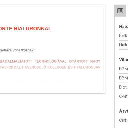
Hat
ORTE HIALURONNAL
Koll
Hial
blettára vonatkoznak!
Vit
BADALMAZTATOTT TECHNOLÓGIÁVAL GYÁRTOTT NAGY
HATÁSFOKKAL HASZNOSULÓ KOLLAGÉN ÉS HYALURONSAV
B2-v
B3-v
gú összetett fehérje, a bőr struktúrájának nélkülözhetetlen
Bioti
őanyaga. E készítmény a szer­vezet számára könnyen hasznosuló
itamint is tartalmaz, mely hozzájárul a megfelelő kollagén
C-vi
mál állapotá­nak, működésének fenntartásához. A hozzáadott jól
, bőr és köröm normál állapotának fenntartásához.
Ásv
LAT
Cink