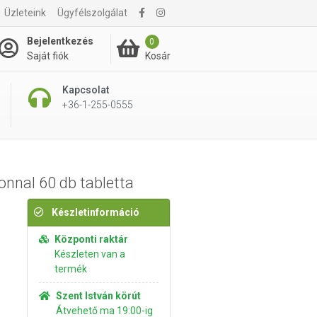
Üzleteink
Ügyfélszolgálat
3 695 Ft
Kosárba rakom
Bejelentkezés
0
Kosár
Saját fiók
Kapcsolat
+36-1-255-0555
onnal 60 db tabletta
Készletinformáció
Központi raktár
Készleten van a
termék
Szent István körút
Átvehető ma 19:00-ig