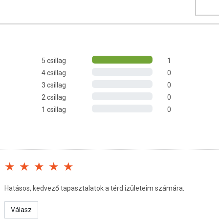
 folyadékkal, szétrágás nélkül nyelje le.
(Peptan®), L-aszkorbinsav, tömegnövelő szerek (mikrokristályos
), cink-glükonát, nátrium-hialuronát, nikotinamid (B3-vitamin),
5 csillag
1
néziumsói, talkum), színezék (titán-dioxid, vas-oxidok, és vas-
4 csillag
0
 riboflavin (B2-vitamin), D-biotin (B7-vitamin), közepes szénláncú
3 csillag
0
2 csillag
0
1 csillag
0
nátból): 10 mg 100NRV%
Hatásos, kedvező tapasztalatok a térd izületeim számára.
 A TERMÉKRŐL
Válasz