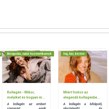
 elől elzárva!
san frissítjük, törekszünk arra, hogy naprakészek legyenek.
, hogy ennek ellenére a webshopon szereplő adatok (beleértve a
 allergén információkat is) csak tájékoztató jellegűek, a tényleges
mészetéből adódóan. A friss, aktuális információkat a termékek
m
Bőrápolás, natúr kozmetikumok
Haj, bőr, köröm
ozott, vegyes étrendet és az egészséges életmódot! A termék nem
z orvosi kezelés helyettesítésére alkalmas! Betegség esetén
al. Az ajánlott napi fogyasztási mennyiséget ne lépje túl! Ne
 bármelyikére érzékeny vagy allergiás! Kisgyermektől elzárva
 európai uniós szabályozás szerint élelmiszereknek minősülnek,
zítését szolgálják, és koncentrált formában tartalmaznak
Kollagén - Mikor,
Miért fontos az
k kedvező élettani hatással rendelkezhetnek, amely egyénenként
melyiket és hogyan ér...
elegendő kollagénbe...
k, és reklámozásuk során nem engedélyezett a készítményeknek
A kollagén az emberi
A kollagén a bőrápoló,
 tulajdonítani.
szervezet egyik
ránctalanító és