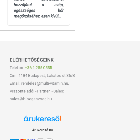
hozzájárul a szép,
egészséges bőr
megőrzéséhez, ezen kívül...
ELÉRHETŐSÉGEINK
Telefon:
+36-1-255-0555
Cím: 1184 Budapest, Lakatos út 36/B
Email: rendeles@multi-vitamin.hu,
Viszonteladói - Partneri - Sales:
sales@bioegeszseg.hu
Árukereső.hu