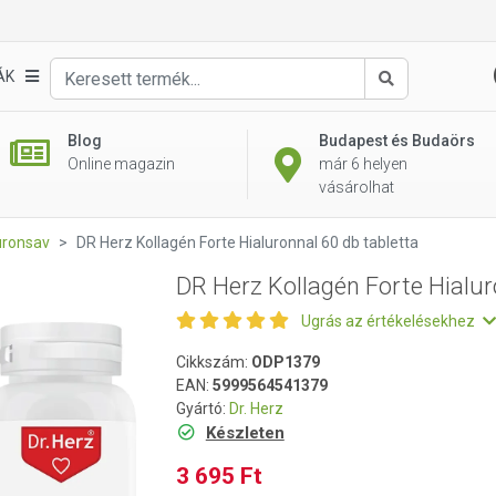
onnal 60 db tabletta
ÁK
Keresés
Blog
Budapest és Budaörs
Online magazin
már 6 helyen
vásárolhat
uronsav
DR Herz Kollagén Forte Hialuronnal 60 db tabletta
DR Herz Kollagén Forte Hialur
Ugrás az értékelésekhez
Cikkszám:
ODP1379
EAN:
5999564541379
Gyártó:
Dr. Herz
Készleten
3 695 Ft