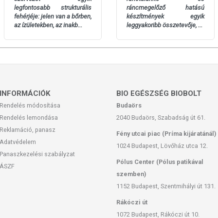
legfontosabb strukturális
ráncmegelőző hatású
fehérjéje: jelen van a bőrben,
készítmények egyik
az ízületekben, az inakb...
leggyakoribb összetevője, ...
INFORMÁCIÓK
BIO EGÉSZSÉG BIOBOLT
Rendelés módosítása
Budaörs
Rendelés lemondása
2040 Budaörs, Szabadság út 61.
Reklamáció, panasz
Fény utcai piac (Príma kijáratánál)
Adatvédelem
1024 Budapest, Lövőház utca 12.
Panaszkezelési szabályzat
Pólus Center (Pólus patikával
ÁSZF
szemben)
1152 Budapest, Szentmihályi út 131.
Rákóczi út
1072 Budapest, Rákóczi út 10.