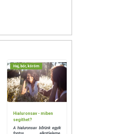
Haj, bőr, köröm
Hialuronsav - miben
segíthet?
A hialuronsav bőrünk egyik
fontos alkotóeleme,