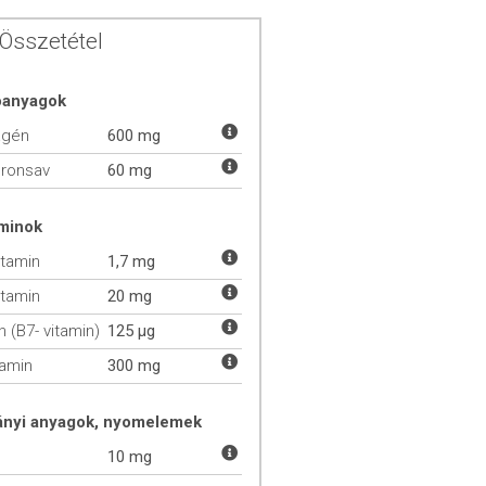
Összetétel
óanyagok
agén
600 mg
uronsav
60 mg
aminok
itamin
1,7 mg
itamin
20 mg
n (B7- vitamin)
125 µg
tamin
300 mg
ányi anyagok, nyomelemek
10 mg