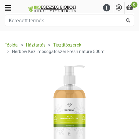
0
Kere
Főoldal
Háztartás
Tisztítószerek
Herbow Kézi mosogatószer Fresh nature 500ml