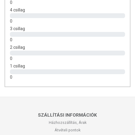
0
4 csillag
TOVÁBBI TUDNIVALÓK A TERMÉKRŐL:
0
Minőségét megőrzi:
Lásd a csomagoláson feltüntetett időpontig.
3 csillag
Tárolás:
Száraz, hűvös helyen tárolandó. Gyermekektől távol
0
tartandó!
2 csillag
0
1 csillag
0
SZÁLLÍTÁSI INFORMÁCIÓK
Házhozszállítás, Árak
Átvételi pontok