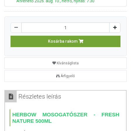
Átvehető 2026. aug. 10., hétfő, nyitás: 7:30
Kosárba rakom
Kívánságlista
Árfigyelő
Részletes leírás
HERBOW MOSOGATÓSZER - FRESH
NATURE 500ML