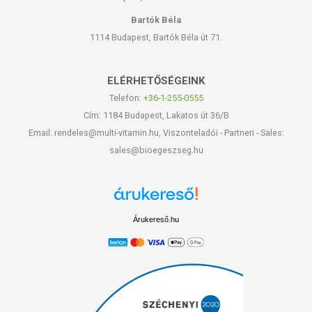
Bartók Béla
1114 Budapest, Bartók Béla út 71.
ELÉRHETŐSÉGEINK
Telefon:
+36-1-255-0555
Cím: 1184 Budapest, Lakatos út 36/B
Email: rendeles@multi-vitamin.hu, Viszonteladói - Partneri - Sales:
sales@bioegeszseg.hu
Árukereső.hu