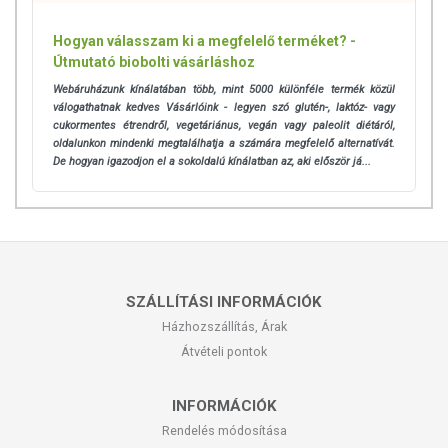
Hogyan válasszam ki a megfelelő terméket? -
Útmutató biobolti vásárláshoz
Webáruházunk kínálatában több, mint 5000 különféle termék közül
válogathatnak kedves Vásárlóink - legyen szó glutén-, laktóz- vagy
cukormentes étrendről, vegetáriánus, vegán vagy paleolit diétáról,
oldalunkon mindenki megtalálhatja a számára megfelelő alternatívát.
De hogyan igazodjon el a sokoldalú kínálatban az, aki először já...
SZÁLLÍTÁSI INFORMÁCIÓK
Házhozszállítás, Árak
Átvételi pontok
INFORMÁCIÓK
Rendelés módosítása