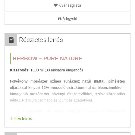
Kívánságlista
Árfigyelő
Részletes leírás
HERBOW – PURE NATURE
Kiszerelés:
1000 ml (
33 mosásra elegendő)
Folyékony mosószer színes ruhákhoz natúr illattal.
Kíméletes
eljárással kinyert 12% mosódió-extraktummal és bioenzimekkel -
kimagasló mosóhatás növényi összetevőkkel, szövetkárosodás
nélkül.
Prémium csomagolás, pumpás adagolóval.
A kíméletes, de mégis hatékony növényi összetevőknek
köszönhetően a pamutpólókat, ingeket és enyhén szennyezett
Teljes leírás
zoknikat már 30-40°C fokon moshatjuk.
Nem tartalmaz mesterséges illatanyagokat