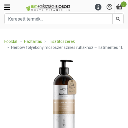
0
Kere
Főoldal
Háztartás
Tisztítószerek
Herbow folyékony mosószer színes ruhákhoz – Illatmentes 1L