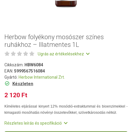
Herbow folyékony mosószer színes
ruhákhoz – Illatmentes 1L
Ugrás az értékelésekhez
Cikkszám:
HBW6084
EAN:
5999567516084
Gyártó:
Herbow International Zrt.
Készleten
2 120 Ft
Kíméletes eljárással kinyert 12% mosódió-extraktummal és bioenzimekkel -
kimagasló mosóhatás növényi összetevőkkel, szövetkárosodás nélkül.
Részletes leírás és specifikáció