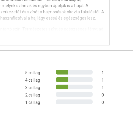
 melyek színezik és egyben ápolják is a hajat. A
zerkezetét és színét a hajmosások okozta fakulástól. A
asználatával a haj lágy esésű és egészséges lesz.
ntartó szín. Természetes színt és egészséges fényt ad
at -
Óvja a hajat, megelőzi a hajszín fakulását.
s hennával kezelt hajra is használható.
nálata ajánlott.
5 csillag
1
4 csillag
1
) 40 ml
3 csillag
1
akonban (Activator) 40 ml
2 csillag
0
our-fix) 20 ml
1 csillag
0
idrogén-peroxidot tartalmaz! • A
ergiás reakciót válthatnak ki. Használat előtt,