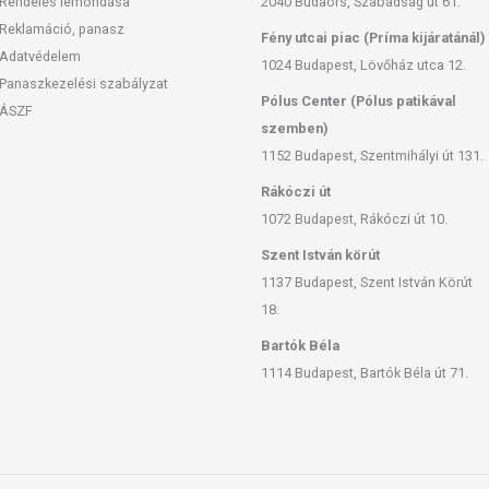
Rendelés lemondása
2040 Budaörs, Szabadság út 61.
Reklamáció, panasz
Fény utcai piac (Príma kijáratánál)
Adatvédelem
1024 Budapest, Lövőház utca 12.
Panaszkezelési szabályzat
Pólus Center (Pólus patikával
ÁSZF
szemben)
1152 Budapest, Szentmihályi út 131.
Rákóczi út
1072 Budapest, Rákóczi út 10.
Szent István körút
1137 Budapest, Szent István Körút
18.
Bartók Béla
1114 Budapest, Bartók Béla út 71.