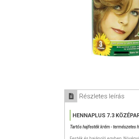
Részletes leírás
HENNAPLUS 7.3 KÖZÉPA
Tartós hajfesték krém - természetes 
Festék és hajápoló egyben. Növényi