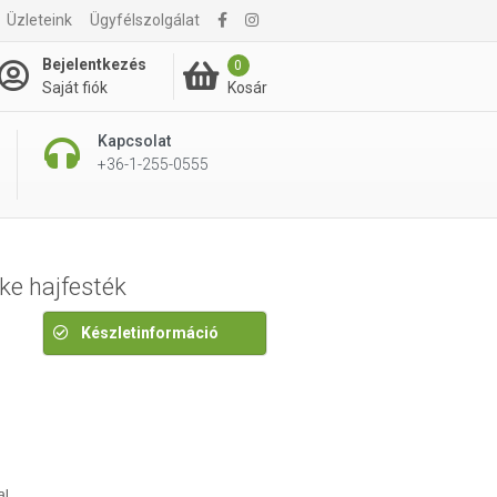
Üzleteink
Ügyfélszolgálat
4 495 Ft
Bejelentkezés
0
Kosár
Saját fiók
Kapcsolat
+36-1-255-0555
ke hajfesték
Készletinformáció
al