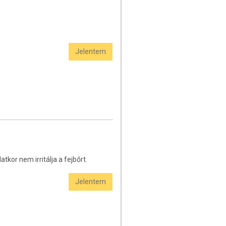
Jelentem
kor nem irritálja a fejbőrt.
Jelentem