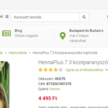
ke hajfesték
ÁK
Keresés
Blog
Budapest és Budaörs
Online magazin
már 6 helyen
vásárolhat
ás
Hajfestékek
HennaPlus 7.3 középaranyszőke hajfesték
HennaPlus 7.3 középaranysző
Ugrás az értékelésekhez
Cikkszám:
HH375
EAN:
8710267491375
Gyártó:
Henna
4 495 Ft
Tartós hajfesték krém - természetes henna-kivonatt