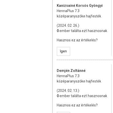
kérjük, olvassa el és kövesse a ha
Kanizsainé Korsós Gyöngyi
nem ajánlott. • Az ideiglenes "feke
HennaPlus 7.3
veszélyét. • Fenilén-diaminokat (tou
középaranyszőke hajfesték
melyek irritálhatják a bőrt. Használ
szempilla vagy szemöldök festésére
(2024. 02. 26.)
festéshez használjon kesztyűt. • Ne
0
ember találta ezt hasznosnak
van, vagy fejbőre érzékeny, irritált
észlelt; korábban, ideiglenes "feke
Hasznos ez az értékelés?
észlelt. • Gyermekek elől elzárva ta
Igen
Felhasználható:
Lásd a dobozon fe
Kizárólagos importáló és forgal
Demjén Zoltánné
ÖSSZETEVŐK:
HennaPlus 7.3
középaranyszőke hajfesték
HennaPlus 7.3 középaranyszőke ha
Ceteareth-6, Polysorbate 80, Ammo
(2024. 02. 13.)
Sodium Sulfite, Glycerin, Ascorbic 
0
ember találta ezt hasznosnak
PABAmidopropyl Laurdimonium Tosy
4-Nitrophenol, 2-methylresorcinol,
Hasznos ez az értékelés?
hydroxytoluene, Helianthus Annuus