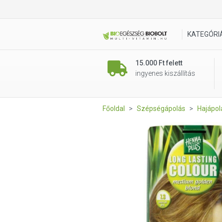
HennaPlus 7.3 középaranysző
KATEGÓRI
15.000 Ft felett
ingyenes kiszállítás
Főoldal
Szépségápolás
Hajápol