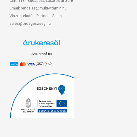
Cím: 1184 Budapest, Lakatos út 36/B
Email: rendeles@multi-vitamin.hu,
Viszonteladói - Partneri - Sales:
sales@bioegeszseg.hu
Árukereső.hu