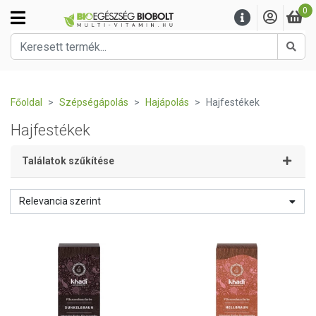
0
Kere
Főoldal
Szépségápolás
Hajápolás
Hajfestékek
Hajfestékek
Találatok szűkítése
Relevancia szerint