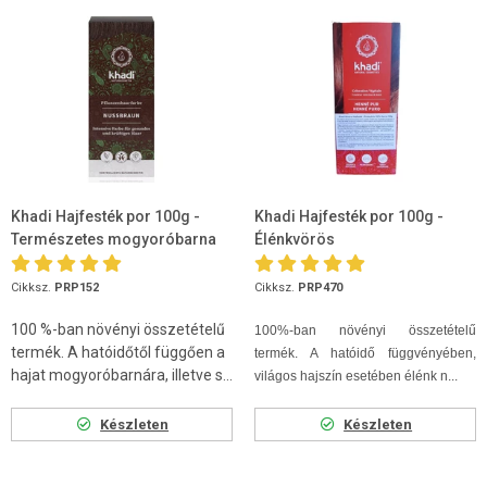
Khadi Hajfesték por 100g -
Khadi Hajfesték por 100g -
Természetes mogyoróbarna
Élénkvörös
Cikksz.
PRP152
Cikksz.
PRP470
100 %-ban növényi összetételű
100%-ban növényi összetételű
termék. A hatóidőtől függően a
termék. A hatóidő függvényében,
hajat mogyoróbarnára, illetve s...
világos hajszín esetében élénk n...
Készleten
Készleten