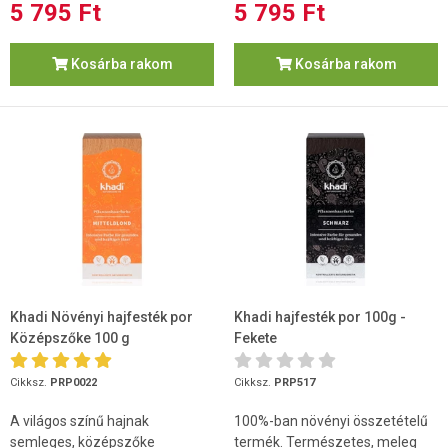
5 795 Ft
5 795 Ft
Kosárba rakom
Kosárba rakom
Khadi Növényi hajfesték por
Khadi hajfesték por 100g -
Középszőke 100 g
Fekete
Cikksz.
PRP0022
Cikksz.
PRP517
A világos színű hajnak
100%-ban növényi összetételű
semleges, középszőke
termék. Természetes, meleg