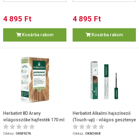
4 895 Ft
4 895 Ft
Kosárba rakom
Kosárba rakom
Herbatint 8D Arany
Herbatint Alkalmi hajszínező
világosszőke hajfesték 170 ml
(Touch-up) - világos gesztenye
10 ml
Cikksz.
OKM9276
Cikksz.
OKM3658