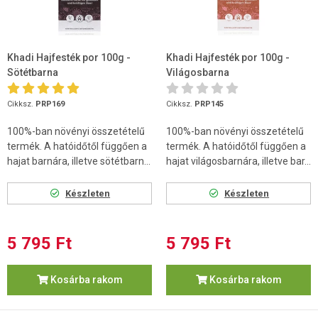
Khadi Hajfesték por 100g -
Khadi Hajfesték por 100g -
Sötétbarna
Világosbarna
Cikksz.
PRP169
Cikksz.
PRP145
100%-ban növényi összetételű
100%-ban növényi összetételű
termék. A hatóidőtől függően a
termék. A hatóidőtől függően a
hajat barnára, illetve sötétbarn...
hajat világosbarnára, illetve bar...
Készleten
Készleten
5 795 Ft
5 795 Ft
Kosárba rakom
Kosárba rakom