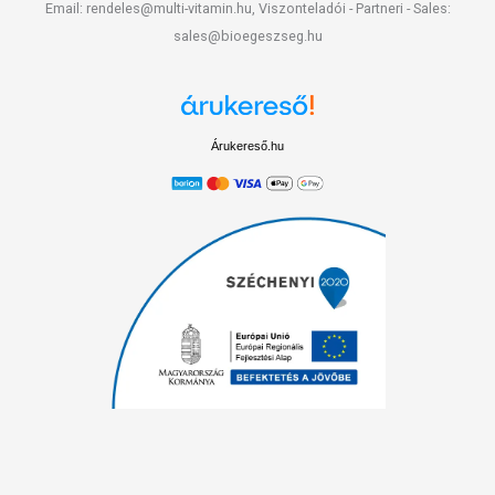
Email: rendeles@multi-vitamin.hu, Viszonteladói - Partneri - Sales:
sales@bioegeszseg.hu
Árukereső.hu