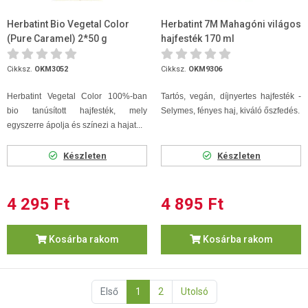
Herbatint Bio Vegetal Color
Herbatint 7M Mahagóni világos
(Pure Caramel) 2*50 g
hajfesték 170 ml
Cikksz.
OKM3052
Cikksz.
OKM9306
Herbatint Vegetal Color 100%-ban
Tartós, vegán, díjnyertes hajfesték -
bio tanúsított hajfesték, mely
Selymes, fényes haj, kiváló őszfedés.
egyszerre ápolja és színezi a hajat...
Készleten
Készleten
4 295 Ft
4 895 Ft
Kosárba rakom
Kosárba rakom
Első
1
2
Utolsó