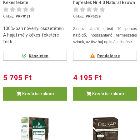
Kékesfekete
hajfesték Nr 4.0 Natural Brown
Cikksz.
PRP0121
Cikksz.
PRP5259
100%-ban növényi összetételű.
Színez, táplál, erősít. 10 perces
A hajat mély kékes-feketére
hatóidő, hosszantartó természetes
festi.
színek, az ősz haj optimális fedése....
Készleten
Rendelésre
5 795 Ft
4 195 Ft
Kosárba rakom
Kosárba rakom