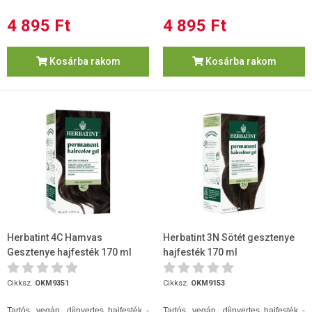
4 895 Ft
4 895 Ft
Kosárba rakom
Kosárba rakom
Herbatint 4C Hamvas
Herbatint 3N Sötét gesztenye
Gesztenye hajfesték 170 ml
hajfesték 170 ml
Cikksz.
OKM9351
Cikksz.
OKM9153
Tartós, vegán, díjnyertes hajfesték -
Tartós, vegán, díjnyertes hajfesték -