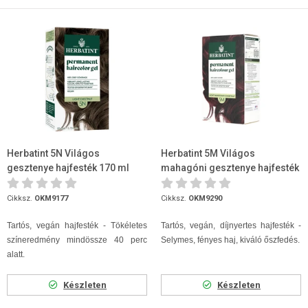
Herbatint 5N Világos
Herbatint 5M Világos
gesztenye hajfesték 170 ml
mahagóni gesztenye hajfesték
170ml
Cikksz.
OKM9177
Cikksz.
OKM9290
Tartós, vegán hajfesték - Tökéletes
Tartós, vegán, díjnyertes hajfesték -
színeredmény mindössze 40 perc
Selymes, fényes haj, kiváló őszfedés.
alatt.
Készleten
Készleten