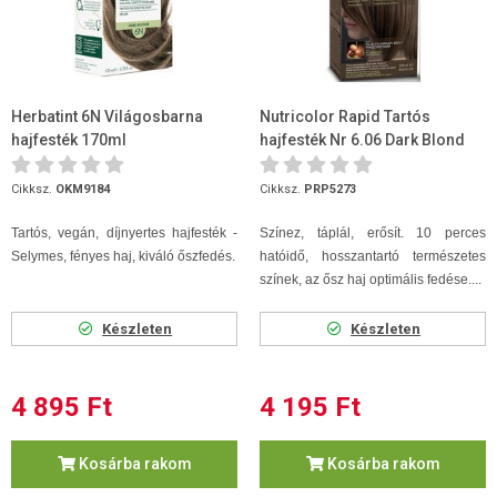
Herbatint 6N Világosbarna
Nutricolor Rapid Tartós
hajfesték 170ml
hajfesték Nr 6.06 Dark Blond
Havana
Cikksz.
OKM9184
Cikksz.
PRP5273
Tartós, vegán, díjnyertes hajfesték -
Színez, táplál, erősít. 10 perces
Selymes, fényes haj, kiváló őszfedés.
hatóidő, hosszantartó természetes
színek, az ősz haj optimális fedése....
Készleten
Készleten
4 895 Ft
4 195 Ft
Kosárba rakom
Kosárba rakom