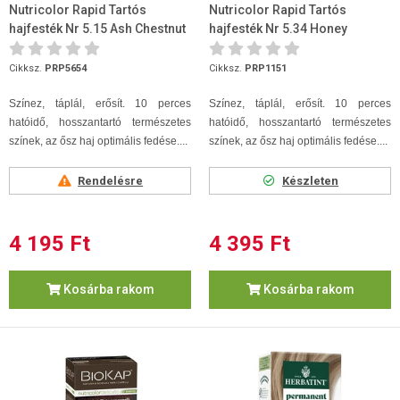
Nutricolor Rapid Tartós
Nutricolor Rapid Tartós
hajfesték Nr 5.15 Ash Chestnut
hajfesték Nr 5.34 Honey
Chestnut
Cikksz.
PRP5654
Cikksz.
PRP1151
Színez, táplál, erősít. 10 perces
Színez, táplál, erősít. 10 perces
hatóidő, hosszantartó természetes
hatóidő, hosszantartó természetes
színek, az ősz haj optimális fedése....
színek, az ősz haj optimális fedése....
Rendelésre
Készleten
4 195 Ft
4 395 Ft
Kosárba rakom
Kosárba rakom