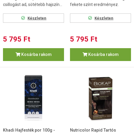
csillogást ad, sötétebb hajszín...
fekete színt eredményez.
Készleten
Készleten
5 795 Ft
5 795 Ft
Kosárba rakom
Kosárba rakom
Khadi Hajfesték por 100g -
Nutricolor Rapid Tartós