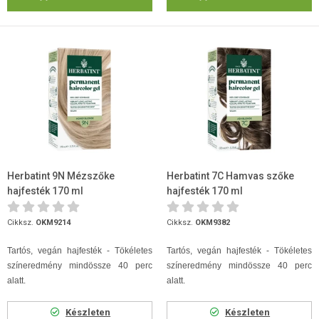
Herbatint 9N Mézszőke
Herbatint 7C Hamvas szőke
hajfesték 170 ml
hajfesték 170 ml
Cikksz.
OKM9214
Cikksz.
OKM9382
Tartós, vegán hajfesték - Tökéletes
Tartós, vegán hajfesték - Tökéletes
színeredmény mindössze 40 perc
színeredmény mindössze 40 perc
alatt.
alatt.
Készleten
Készleten