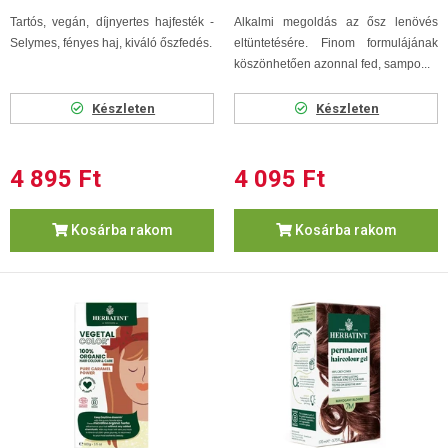
Tartós, vegán, díjnyertes hajfesték -
Alkalmi megoldás az ősz lenövés
Selymes, fényes haj, kiváló őszfedés.
eltüntetésére. Finom formulájának
köszönhetően azonnal fed, sampo...
Készleten
Készleten
4 895 Ft
4 095 Ft
Kosárba rakom
Kosárba rakom