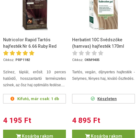
Nutricolor Rapid Tartós
Herbatint 10C Svédszőke
hajfesték Nr 6.66 Ruby Red
(hamvas) hajfesték 170ml
Cikksz.
PRP1182
Cikksz.
OKM9405
Színez, táplál, erősít. 10 perces
Tartós, vegán, díjnyertes hajfesték -
hatóidő, hosszantartó természetes
Selymes, fényes haj, kiváló őszfedés.
színek, az ősz haj optimális fedése....
Kifutó, már csak:
1 db
Készleten
4 195 Ft
4 895 Ft
Kosárba rakom
Kosárba rakom