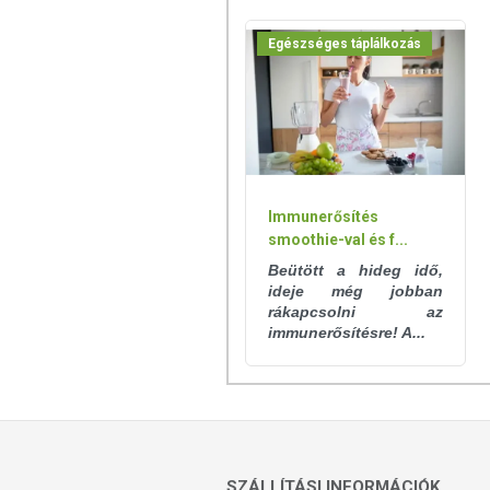
K: 99,3
Ca: 9,7
Egészséges táplálkozás
Na: 1,9
Fe: 0,2
Immunerősítés
smoothie-val és f...
Beütött a hideg idő,
ideje még jobban
rákapcsolni az
immunerősítésre! A...
SZÁLLÍTÁSI INFORMÁCIÓK