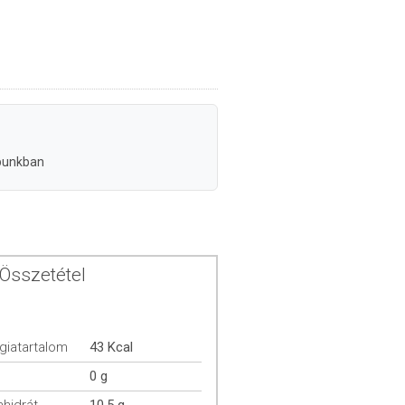
punkban
Összetétel
giatartalom
43 Kcal
0 g