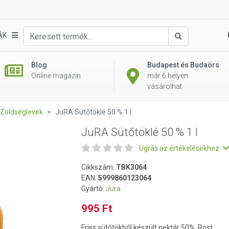
ÁK
Keresés
Blog
Budapest és Budaörs
Online magazin
már 6 helyen
vásárolhat
Zöldséglevek
JuRA Sütőtöklé 50 % 1 l
JuRA Sütőtöklé 50 % 1 l
Ugrás az értékelésekhez
Cikkszám:
TBK3064
EAN:
5999860123064
Gyártó:
Jura
995 Ft
Friss sütőtökből készült nektár 50%. Rost