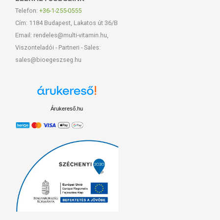
Telefon:
+36-1-255-0555
Cím: 1184 Budapest, Lakatos út 36/B
Email: rendeles@multi-vitamin.hu,
Viszonteladói - Partneri - Sales:
sales@bioegeszseg.hu
Árukereső.hu