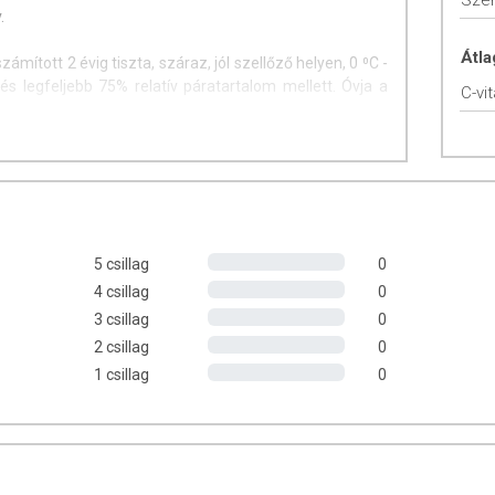
Szén
.
Átla
zámított 2 évig tiszta, száraz, jól szellőző helyen, 0 ⁰C -
és legfeljebb 75% relatív páratartalom mellett. Óvja a
C-vi
itáskor szisszenő hangot ad. Ha nem hall szisszenő
előtt rázza fel. Felbontás után hűtve tárolja és 1 napon
5 csillag
0
4 csillag
0
3 csillag
0
2 csillag
0
1 csillag
0