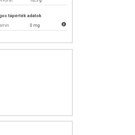
hidrát
10,5 g
gos tápérték adatok
tamin
0 mg