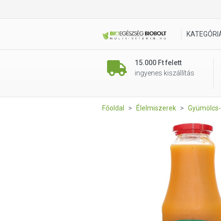
JuRA Sütőtöklé 50 % 1 l
KATEGÓRI
15.000 Ft felett
ingyenes kiszállítás
Főoldal
Élelmiszerek
Gyümölcs-