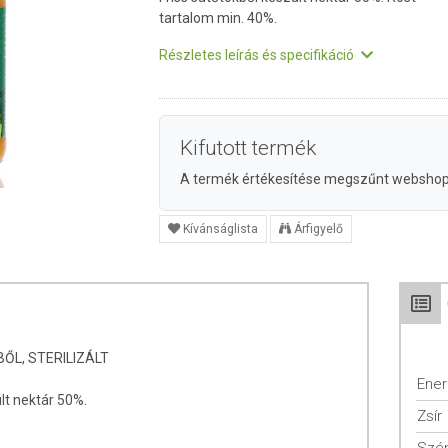
tartalom min. 40%.
Részletes leírás és specifikáció
Kifutott termék
A termék értékesítése megszűnt websho
Kívánságlista
Árfigyelő
ŐL, STERILIZÁLT
Ener
lt nektár 50%.
Zsír