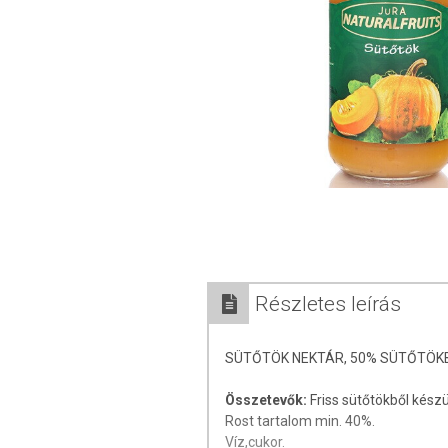
Részletes leírás
SÜTŐTÖK NEKTÁR, 50% SÜTŐTÖKB
Összetevők:
Friss sütőtökből készü
Rost tartalom min. 40%.
Víz,cukor.