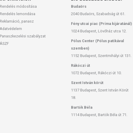
Rendelés módosítása
Budaörs
Rendelés lemondása
2040 Budaörs, Szabadság út 61.
Reklamáció, panasz
Fény utcai piac (Príma kijáratánál)
Adatvédelem
1024 Budapest, Lövőház utca 12.
Panaszkezelési szabályzat
Pólus Center (Pólus patikával
ÁSZF
szemben)
1152 Budapest, Szentmihályi út 131.
Rákóczi út
1072 Budapest, Rákóczi út 10.
Szent István körút
1137 Budapest, Szent István Körút
18.
Bartók Béla
1114 Budapest, Bartók Béla út 71.