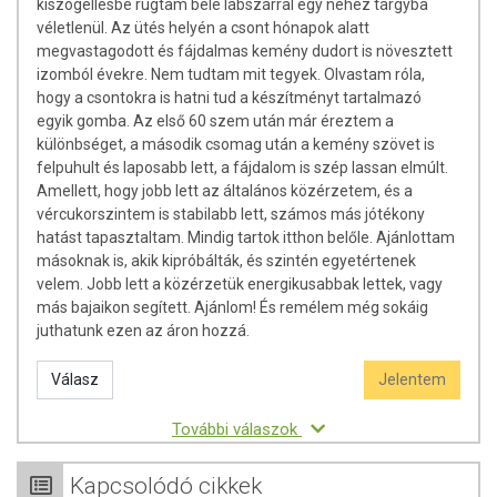
kiszögellésbe rúgtam bele lábszárral egy nehéz tárgyba
véletlenül. Az ütés helyén a csont hónapok alatt
Tárolás:
Jól zártan, száraz, hűvös, fényvédett helyen, gyermektől
megvastagodott és fájdalmas kemény dudort is növesztett
elzárva.
izomból évekre. Nem tudtam mit tegyek. Olvastam róla,
Forgalmazó:
Caleido IT-Outsource Kft.
hogy a csontokra is hatni tud a készítményt tartalmazó
egyik gomba. Az első 60 szem után már éreztem a
különbséget, a második csomag után a kemény szövet is
Az oldalunkon lévő adatokat folyamatosan frissítjük, törekszünk arra,
felpuhult és laposabb lett, a fájdalom is szép lassan elmúlt.
hogy naprakészek legyenek. Szeretnénk felhívni azonban a figyelmet,
Amellett, hogy jobb lett az általános közérzetem, és a
hogy ennek ellenére a webshopon szereplő adatok (beleértve a
vércukorszintem is stabilabb lett, számos más jótékony
termékfotókat, tápérték-, összetétel-, és allergén információkat is) csak
hatást tapasztaltam. Mindig tartok itthon belőle. Ajánlottam
tájékoztató jellegűek, a tényleges értékek eltérhetnek. A friss, aktuális
másoknak is, akik kipróbálták, és szintén egyetértenek
információkat a termékek csomagolásán találják meg.
velem. Jobb lett a közérzetük energikusabbak lettek, vagy
más bajaikon segített. Ajánlom! És remélem még sokáig
Az étrend-kiegészítők az érvényben levő európai uniós szabályozás
juthatunk ezen az áron hozzá.
szerint élelmiszereknek minősülnek, amelyek a hagyományos étrend
kiegészítését szolgálják, és koncentrált formában tartalmaznak
Válasz
Jelentem
tápanyagokat. Bár az étrend-kiegészítők kedvező élettani hatással
rendelkezhetnek, amely egyénenként eltérő lehet, jelölésük,
További válaszok
megjelenítésük, és reklámozásuk során nem engedélyezett a
készítményeknek betegséget megelőző vagy gyógyító hatást
Kapcsolódó cikkek
tulajdonítani.