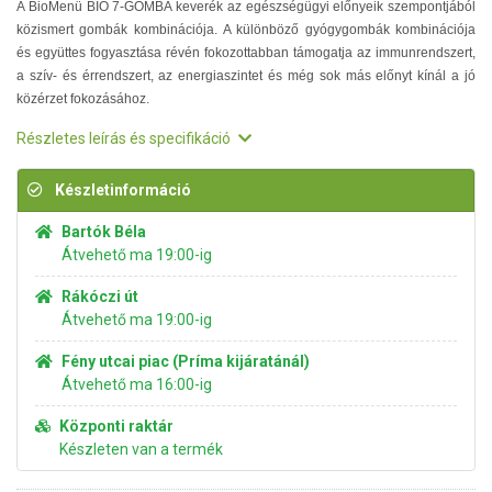
A BioMenü BIO 7-GOMBA keverék az egészségügyi előnyeik szempontjából
közismert gombák kombinációja.
A különböző gyógygombák kombinációja
és együttes fogyasztása révén fokozottabban támogatja az immunrendszert,
a szív- és érrendszert, az energiaszintet és még sok más előnyt kínál a jó
közérzet fokozásához.
Részletes leírás és specifikáció
Készletinformáció
Bartók Béla
Átvehető ma 19:00-ig
Rákóczi út
Átvehető ma 19:00-ig
Fény utcai piac (Príma kijáratánál)
Átvehető ma 16:00-ig
Központi raktár
Készleten van a termék