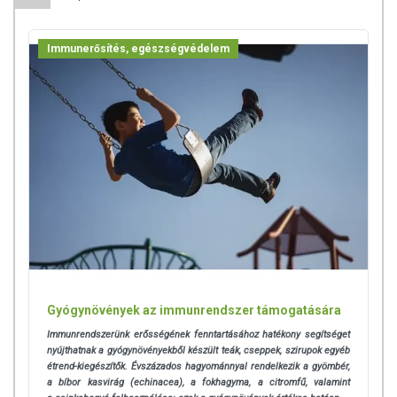
A termék nem helyettesíti a kiegyensúlyozott, vegyes étrendet és az
egészséges életmódot! A termék nem gyógyít betegségeket! A termék
Immunerősítés, egészségvédelem
nem az orvosi kezelés helyettesítésére alkalmas! Betegség esetén
használatát beszélje meg kezelőorvosával. Az ajánlott napi
fogyasztási mennyiséget ne lépje túl! Ne szedje a készítményt, ha az
összetevők bármelyikére érzékeny vagy allergiás! Kisgyermektől
elzárva tartandó!
Gyógynövények az immunrendszer támogatására
Immunrendszerünk erősségének fenntartásához hatékony segítséget
nyújthatnak a gyógynövényekből készült teák, cseppek, szirupok egyéb
étrend-kiegészítők. Évszázados hagyománnyal rendelkezik a gyömbér,
a bíbor kasvirág (echinacea), a fokhagyma, a citromfű, valamint