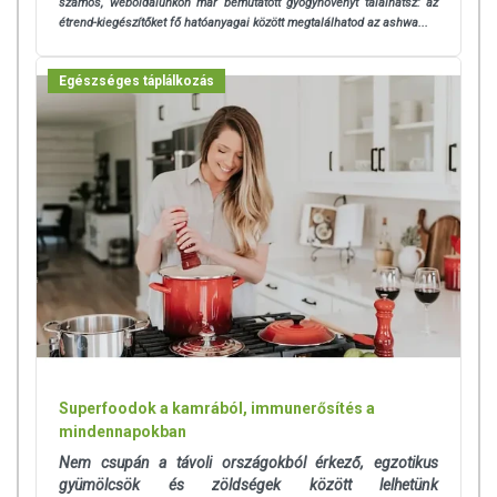
számos, weboldalunkon már bemutatott gyógynövényt találhatsz: az
étrend-kiegészítőket fő hatóanyagai között megtalálhatod az ashwa...
Egészséges táplálkozás
Superfoodok a kamrából, immunerősítés a
mindennapokban
Nem csupán a távoli országokból érkező, egzotikus
gyümölcsök és zöldségek között lelhetünk