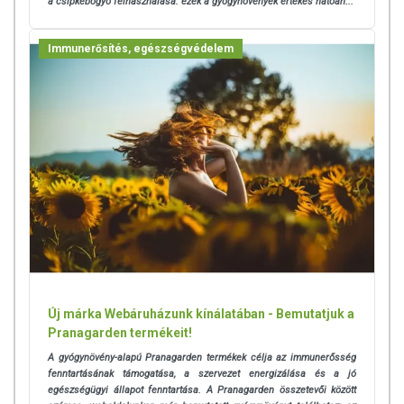
a csipkebogyó felhasználása: ezek a gyógynövények értékes hatóan...
Immunerősítés, egészségvédelem
Új márka Webáruházunk kínálatában - Bemutatjuk a
Pranagarden termékeit!
A gyógynövény-alapú Pranagarden termékek célja az immunerősség
fenntartásának támogatása, a szervezet energizálása és a jó
egészségügyi állapot fenntartása. A Pranagarden összetevői között