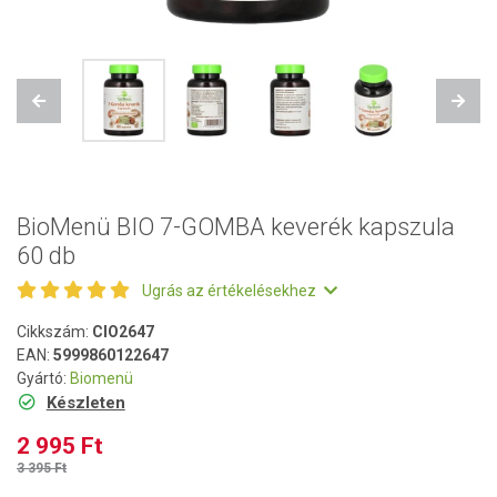
Previous
Next
BioMenü BIO 7-GOMBA keverék kapszula
60 db
Ugrás az értékelésekhez
Cikkszám:
CIO2647
EAN:
5999860122647
Gyártó:
Biomenü
Készleten
2 995 Ft
3 395 Ft