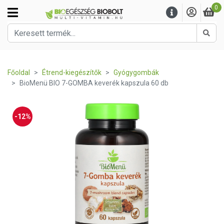
0
Kere
Főoldal
Étrend-kiegészítők
Gyógygombák
BioMenü BIO 7-GOMBA keverék kapszula 60 db
-12%