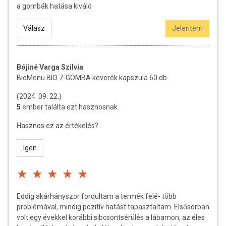
a gombák hatása kiváló
Válasz
Jelentem
Bójiné Varga Szilvia
BioMenü BIO 7-GOMBA keverék kapszula 60 db
(2024. 09. 22.)
5
ember találta ezt hasznosnak
Hasznos ez az értékelés?
Igen
Eddig akárhányszor fordultam a termék felé- több
TOVÁBBI TUDNIVALÓK
problémával, mindig pozitív hatást tapasztaltam. Elsősorban
volt egy évekkel korábbi sibcsontsérülés a lábamon, az éles
Minőségét megőrzi:
Lásd a csomagoláson feltüntetett időpontot.