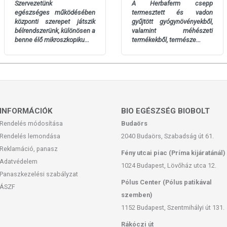
Szervezetünk
A Herbaferm csepp
egészséges működésében
termesztett és vadon
központi szerepet játszik
gyűjtött gyógynövényekből,
bélrendszerünk, különösen a
valamint méhészeti
benne élő mikroszkopiku...
termékekből, természe...
INFORMÁCIÓK
BIO EGÉSZSÉG BIOBOLT
Rendelés módosítása
Budaörs
Rendelés lemondása
2040 Budaörs, Szabadság út 61.
Reklamáció, panasz
Fény utcai piac (Príma kijáratánál)
Adatvédelem
1024 Budapest, Lövőház utca 12.
Panaszkezelési szabályzat
Pólus Center (Pólus patikával
ÁSZF
szemben)
1152 Budapest, Szentmihályi út 131.
Rákóczi út