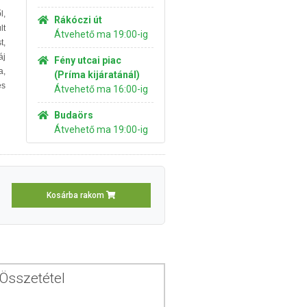
l,
Rákóczi út
lt
Átvehető ma 19:00-ig
t,
áj
Fény utcai piac
a,
(Príma kijáratánál)
és
Átvehető ma 16:00-ig
Budaörs
Átvehető ma 19:00-ig
Kosárba rakom
Összetétel