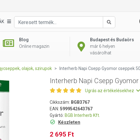
 cseppek 50 ml
ÁK
Keresés
Blog
Budapest és Budaörs
Online magazin
már 6 helyen
vásárolhat
ycseppek, olajok, szirupok
Interherb Napi Csepp Gyomor cseppek 5
Interherb Napi Csepp Gyomor
Ugrás az értékelésekhez
Cikkszám:
BGB3767
EAN:
5999542643767
Gyártó:
BGB Interherb Kft.
Készleten
2 695 Ft