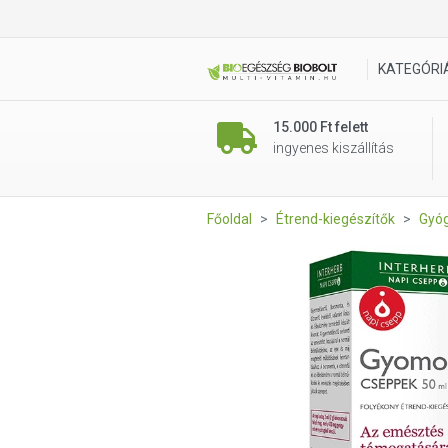
Interherb Napi Csepp Gyomor
KATEGÓRI
15.000 Ft felett
ingyenes kiszállítás
Főoldal
Étrend-kiegészítők
Gyóg