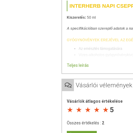
INTERHERB NAPI CSE
Kiszerelés:
50 ml
A specifikációban szereplő adatok a n
GYÓGYNÖVÉNYEK EREJÉVEL
AZ EGÉ
Az emésztés támogatására
Vizes-alkoholos gyógynövénykiv
Folyékony étrend-kiegészítő
Teljes leírás
Alkoholtartalom: 36 V/V %
Gyermekláncfű, Borsmenta, és Citr
Vásárlói vélemények
készült kivonat.
A Gyermekláncfű
serke
és máj megfelelő működésének fennta
bélműködés és emésztés megőrzésében j
Vásárlók átlagos értékelése
5
AJÁNLOTT ADAGOLÁS
Naponta 2 alkalommal 20 cseppet 2-3 dl 
Összes értékelés :
2
ajánlott napi mennyiséget!