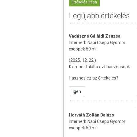
Értékelés írása
A napi adag 2 ml (2g) kivonatnak felel 
Legújabb értékelés
Figyelmeztetés:
Az alkohollal kö
Alkalmazása káros lehet alkohol b
számára nem fogyasztható! A készítm
Vadászné Gálhidi Zsuzsa
év alatti gyermekeknek nem javasolt!
Interherb Napi Csepp Gyomor
cseppek 50 ml
ÖSSZETÉTEL
(2025. 12. 22.)
0
ember találta ezt hasznosnak
Összetevők:
víz, etilalkohol, száraz nö
Borsmenta (Mentha piperita) levél, Citrom
Hasznos ez az értékelés?
Édeskömény (Foeniculum vulgare) termé
Igen
Hatóanyag/napi adag:
120 mg Gyermeklán
Ánizs termés, 60 mg Édeskömény termés
TOVÁBBI TUDNIVALÓK
Horváth Zoltán Balázs
Interherb Napi Csepp Gyomor
Tárolás:
Fénytől védve, szobahőmérsékl
cseppek 50 ml
minőségét nem befolyásolja. Használat el