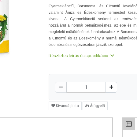
Gyermekláncfű, Borsmenta, és Citromfű levelébő
valamint Ánizs és Édeskömény termésből készü
kivonat. A Gyermekláncfű serkenti az emésztés
hozzájárul a normál bélműködéshez, az epe és m
megfelelő működésének fenntartásához. A Borsment
a Citromfű és az Édeskömény a normál bélműköd
és emésztés megőrzésében játszik szerepet.
Részletes leírás és specifikáció
Kívánságlista
Árfigyelő