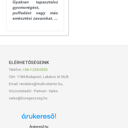
Gyakran tapasztalsz
gyomorégést,
puffadást vagy más
emésztési zavarokat, ...
ELÉRHETŐSÉGEINK
Telefon:
+36-1-255-0555
Cím: 1184 Budapest, Lakatos út 36/B
Email: rendeles@multi-vitamin.hu,
Viszonteladói - Partneri - Sales:
sales@bioegeszseg.hu
Árukereső.hu