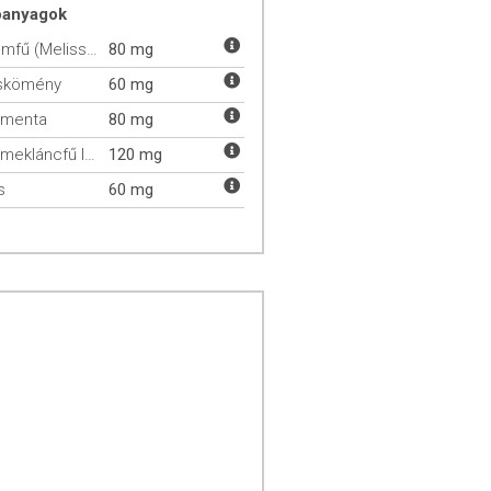
óanyagok
Citromfű (Melissa officinalis)
80 mg
skömény
60 mg
smenta
80 mg
Gyermekláncfű levél
120 mg
s
60 mg