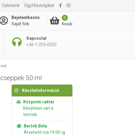
Üzleteink
Ügyfélszolgálat
2 695 Ft
Kosárba rakom
Bejelentkezés
0
Kosár
Saját fiók
Kapcsolat
+36-1-255-0555
0 ml
 cseppek 50 ml
Készletinformáció
Központi raktár
Készleten van a
termék
Bartók Béla
Átvehető ma 19:00-ig