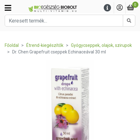
0
Kere
Főoldal
Étrend-kiegészítők
Gyógycseppek, olajok, szirupok
Dr. Chen Grapefruit cseppek Echinaceával 30 ml