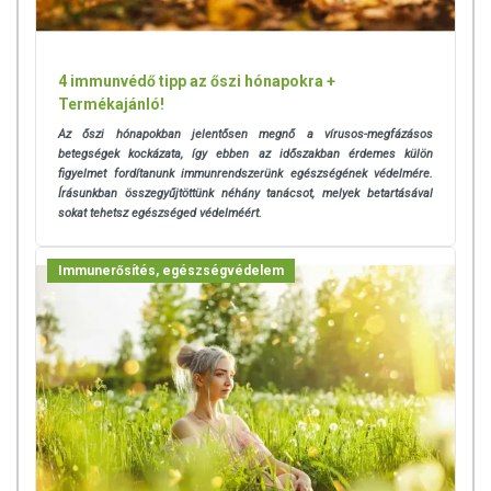
4 immunvédő tipp az őszi hónapokra +
Termékajánló!
Az őszi hónapokban jelentősen megnő a vírusos-megfázásos
betegségek kockázata, így ebben az időszakban érdemes külön
figyelmet fordítanunk immunrendszerünk egészségének védelmére.
Írásunkban összegyűjtöttünk néhány tanácsot, melyek betartásával
sokat tehetsz egészséged védelméért.
Immunerősítés, egészségvédelem