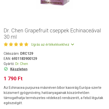
Dr. Chen Grapefruit cseppek Echinaceával
30 ml
Ugrás az értékelésekhez
Cikkszám:
DRC129
EAN:
6931183900129
Gyártó:
Dr. Chen
Készleten
1 790 Ft
Az Echinacea purpurea másnéven bíbor kasvirág Európa-szerte
közismert gyógynövény, hatóanyagainak köszönhetően
támogathatja természetes védekező rendszerét, a felső légutak
egészségét.