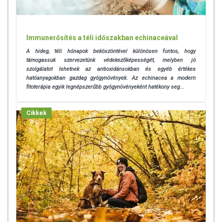
Immunerősítés a téli időszakban echinaceával
A hideg, téli hónapok beköszöntével különösen fontos, hogy
támogassuk szervezetünk védekezőképességét, melyben jó
szolgálatot lehetnek az antioxidánsokban és egyéb értékes
hatóanyagokban gazdag gyógynövények. Az echinacea a modern
fitoterápia egyik legnépszerűbb gyógynövényeként hatékony seg...
Cikkek