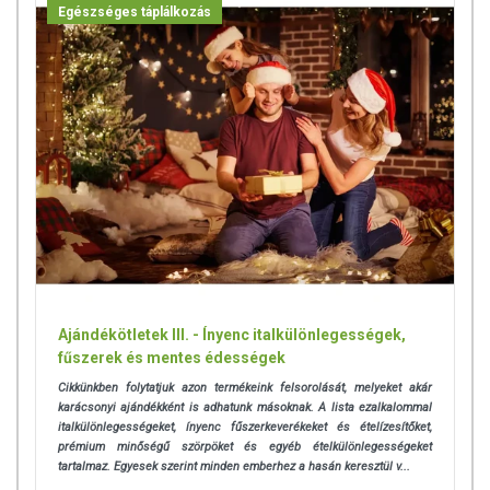
Egészséges táplálkozás
Ajándékötletek III. - Ínyenc italkülönlegességek,
fűszerek és mentes édességek
Cikkünkben folytatjuk azon termékeink felsorolását, melyeket akár
karácsonyi ajándékként is adhatunk másoknak. A lista ezalkalommal
italkülönlegességeket, ínyenc fűszerkeverékeket és ételízesítőket,
prémium minőségű szörpöket és egyéb ételkülönlegességeket
tartalmaz. Egyesek szerint minden emberhez a hasán keresztül v...