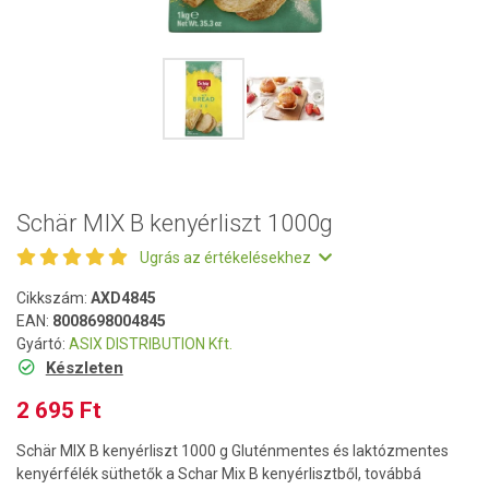
Schär MIX B kenyérliszt 1000g
Ugrás az értékelésekhez
Cikkszám:
AXD4845
EAN:
8008698004845
Gyártó:
ASIX DISTRIBUTION Kft.
Készleten
2 695 Ft
Schär MIX B kenyérliszt 1000 g Gluténmentes és laktózmentes
kenyérfélék süthetők a Schar Mix B kenyérlisztből, továbbá