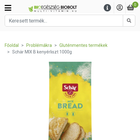
0
Kere
Főoldal
Problémákra
Gluténmentes termékek
Schär MIX B kenyérliszt 1000g