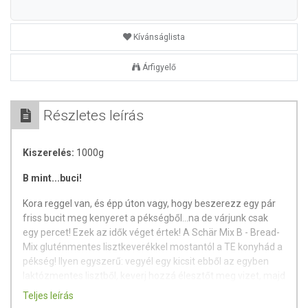
Kívánságlista
Árfigyelő
Részletes leírás
Kiszerelés:
1000g
B mint...buci!
Kora reggel van, és épp úton vagy, hogy beszerezz egy pár
friss bucit meg kenyeret a pékségből...na de várjunk csak
egy percet! Ezek az idők véget értek! A Schär Mix B - Bread-
Mix gluténmentes lisztkeverékkel mostantól a TE konyhád a
pékség! Ilyen egyszerű: vegyél egy kicsit ebből az egyben
laktózmentes lisztből, keverj hozzá élesztőt meg vizet, majd
egy csipetnyi sót és dolgozd össze az egészet.
Teljes leírás