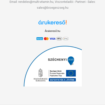
Email: rendeles@multi-vitamin.hu, Viszonteladói - Partneri - Sales:
sales@bioegeszseg.hu
Árukereső.hu