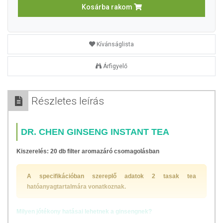
Kosárba rakom
Kívánságlista
Árfigyelő
Részletes leírás
DR. CHEN GINSENG INSTANT TEA
Kiszerelés: 20 db filter aromazáró csomagolásban
A specifikációban szereplő adatok 2 tasak tea
hatóanyagtartalmára vonatkoznak.
Milyen jótékony hatásai lehetnek a ginsengnek?