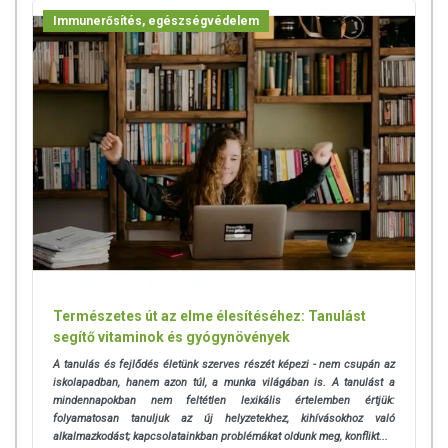
Immunerősítés, egészségvédelem
Természetes út az elme élesítéséhez: Tanulást
segítő vitaminok és gyógynövények
A tanulás és fejlődés életünk szerves részét képezi - nem csupán az
iskolapadban, hanem azon túl, a munka világában is. A tanulást a
mindennapokban nem feltétlen lexikális értelemben értjük:
folyamatosan tanuljuk az új helyzetekhez, kihívásokhoz való
alkalmazkodást; kapcsolatainkban problémákat oldunk meg, konflikt...