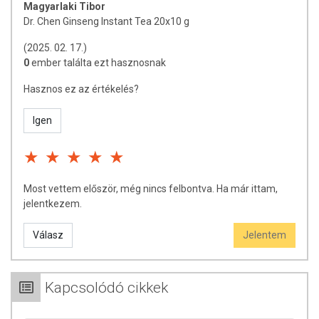
természetéből adódóan. A friss, aktuális információkat a termékek
Magyarlaki Tibor
csomagolásán találják meg.
Dr. Chen Ginseng Instant Tea 20x10 g
(2025. 02. 17.)
0
ember találta ezt hasznosnak
Hasznos ez az értékelés?
Igen
Most vettem először, még nincs felbontva. Ha már ittam,
jelentkezem.
Válasz
Jelentem
Kapcsolódó cikkek