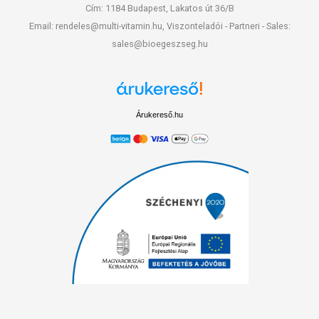
Cím: 1184 Budapest, Lakatos út 36/B
Email: rendeles@multi-vitamin.hu, Viszonteladói - Partneri - Sales:
sales@bioegeszseg.hu
Árukereső.hu