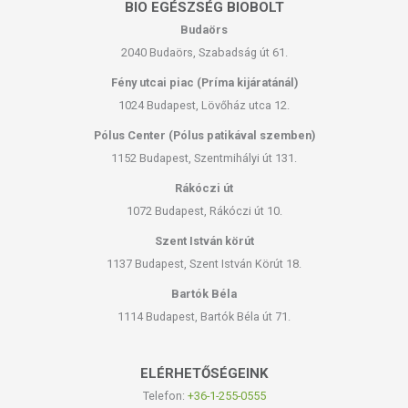
BIO EGÉSZSÉG BIOBOLT
Budaörs
2040 Budaörs, Szabadság út 61.
Fény utcai piac (Príma kijáratánál)
1024 Budapest, Lövőház utca 12.
Pólus Center (Pólus patikával szemben)
1152 Budapest, Szentmihályi út 131.
Rákóczi út
1072 Budapest, Rákóczi út 10.
Szent István körút
1137 Budapest, Szent István Körút 18.
Bartók Béla
1114 Budapest, Bartók Béla út 71.
ELÉRHETŐSÉGEINK
Telefon:
+36-1-255-0555