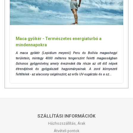
Maca gyökér - Természetes energiaturbó a
mindennapokra
A maca gyökér (Lepidium meyenii) Peru és Bolívia magashegyi
területein, mintegy 4000 méteres tengerszint feletti magasságban
őshonos gyógynövény, amely évezredek óta része az ott élő népek
étrendjének és gyógyászati hagyományainak. A zord környezeti
feltételek - az alacsony oxigénszint, az erős UV-sugárzás és a sz...
SZÁLLÍTÁSI INFORMÁCIÓK
Házhozszállítás, Árak
Átvételi pontok