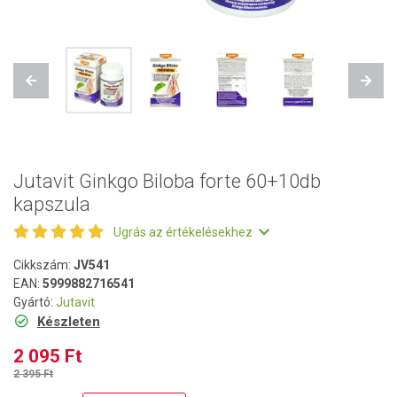
Previous
Next
Jutavit Ginkgo Biloba forte 60+10db
kapszula
Ugrás az értékelésekhez
Cikkszám:
JV541
EAN:
5999882716541
Gyártó:
Jutavit
Készleten
2 095 Ft
2 395 Ft