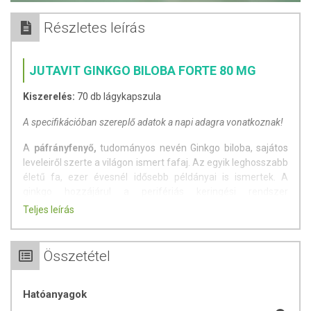
Részletes leírás
JUTAVIT GINKGO BILOBA FORTE 80 MG
Kiszerelés:
70 db lágykapszula
A specifikációban szereplő adatok a napi adagra vonatkoznak!
A
páfrányfenyő,
tudományos nevén Ginkgo biloba, sajátos
leveleiről szerte a világon ismert fafaj. Az egyik leghosszabb
életű fa, ezer évesnél idősebb példányai is ismertek. A
ginkgo hozzájárul a perifériás keringési rendszer
működéséhez, mely különösen hasznos a jó halláshoz és a
Teljes leírás
látáshoz. A ginkgo biloba hozzájárulhat az időskori
agyműködés megfelelő szinten tartásához.
Összetétel
Adagolás:
Napi 1 kapszulát egészben, vízzel lenyelni a
reggeli órákban.
Hatóanyagok