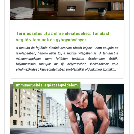
Természetes út az elme élesítéséhez: Tanulást
segítő vitaminok és gyógynövények
A tanulás és fejlődés életünk szerves részét képezi - nem csupán az
iskolapadban, hanem azon túl, a munka világában is. A tanulást a
mindennapokban nem feltétlen lexikális értelemben értjük:
folyamatosan tanuljuk az új helyzetekhez, kihívásokhoz való
alkalmazkodást; kapcsolatainkban problémákat oldunk meg, konflikt...
Immunerősítés, egészségvédelem