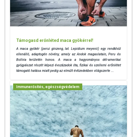
Támogasd erőnléted maca gyökérrel!
A maca gyökér (perui ginzeng, lat. Lepidium meyenii) egy rendkívül
ellenálló, adaptogén növény, amely az Andok magaslatain, Peru és
Bolívia területén honos. A maca a hagyományos dél-amerikai
gyógyászat részét képezi évszázadok óta, fizikai és szellemi erőnlétet
támogató hatása miatt pedig az elmúlt évtizedekben világszerte ...
Immunerősítés, egészségvédelem