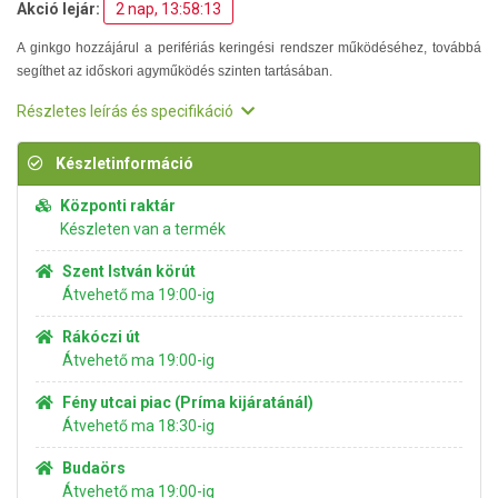
Akció lejár:
2 nap, 13:58:12
A ginkgo hozzájárul a perifériás keringési rendszer működéséhez, továbbá
segíthet az időskori agyműködés szinten tartásában.
Részletes leírás és specifikáció
Készletinformáció
Központi raktár
Készleten van a termék
Szent István körút
Átvehető ma 19:00-ig
Rákóczi út
Átvehető ma 19:00-ig
Fény utcai piac (Príma kijáratánál)
Átvehető ma 18:30-ig
Budaörs
Átvehető ma 19:00-ig