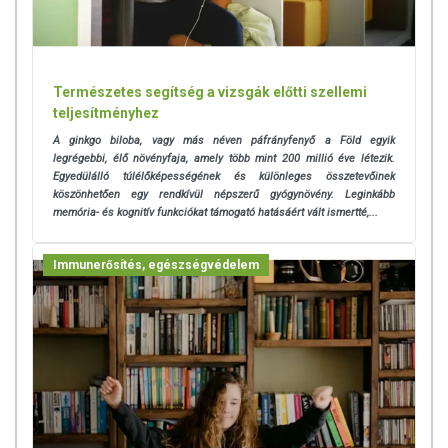
Természetes segítség a vizsgák előtti szellemi
teljesítményhez
A ginkgo biloba, vagy más néven páfrányfenyő a Föld egyik
legrégebbi, élő növényfaja, amely több mint 200 millió éve létezik.
Egyedülálló túlélőképességének és különleges összetevőinek
köszönhetően egy rendkívül népszerű gyógynövény. Leginkább
memória- és kognitív funkciókat támogató hatásáért vált ismertté,...
Immunerősítés, egészségvédelem