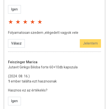
Igen
Folyamatosan szedem ,elégedett vagyok vele
Válasz
Jelentem
Feiszinger Marica
Jutavit Ginkgo Biloba forte 60+10db kapszula
(2024. 08. 16.)
1
ember találta ezt hasznosnak
Hasznos ez az értékelés?
Igen