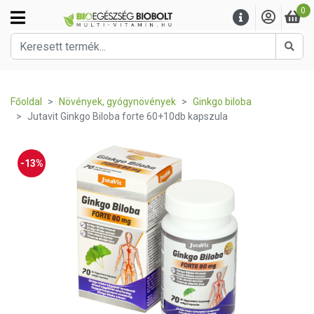
0
Kere
Főoldal
Növények, gyógynövények
Ginkgo biloba
Jutavit Ginkgo Biloba forte 60+10db kapszula
-13%