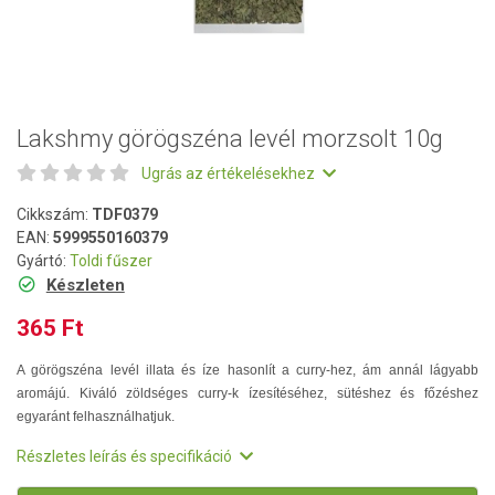
Lakshmy görögszéna levél morzsolt 10g
Ugrás az értékelésekhez
Cikkszám:
TDF0379
EAN:
5999550160379
Gyártó:
Toldi fűszer
Készleten
365 Ft
A görögszéna levél illata és íze hasonlít a curry-hez, ám annál lágyabb
aromájú. Kiváló zöldséges curry-k ízesítéséhez, sütéshez és főzéshez
egyaránt felhasználhatjuk.
Részletes leírás és specifikáció