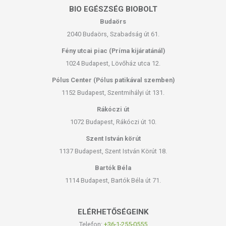
BIO EGÉSZSÉG BIOBOLT
Budaörs
2040 Budaörs, Szabadság út 61.
Fény utcai piac (Príma kijáratánál)
1024 Budapest, Lövőház utca 12.
Pólus Center (Pólus patikával szemben)
1152 Budapest, Szentmihályi út 131.
Rákóczi út
1072 Budapest, Rákóczi út 10.
Szent István körút
1137 Budapest, Szent István Körút 18.
Bartók Béla
1114 Budapest, Bartók Béla út 71.
ELÉRHETŐSÉGEINK
Telefon:
+36-1-255-0555