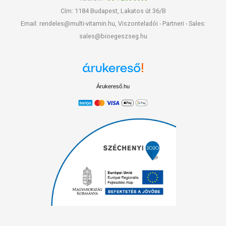
Cím: 1184 Budapest, Lakatos út 36/B
Email: rendeles@multi-vitamin.hu, Viszonteladói - Partneri - Sales:
sales@bioegeszseg.hu
Árukereső.hu