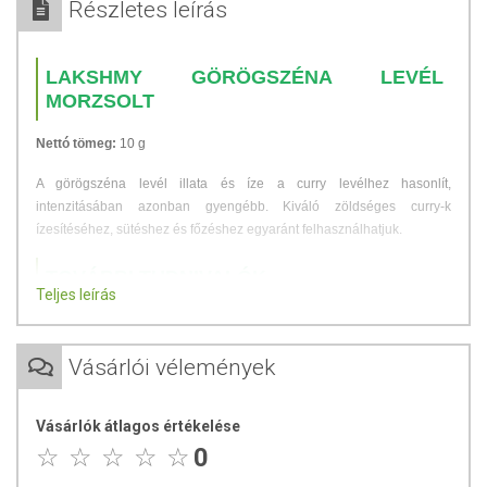
Részletes leírás
LAKSHMY GÖRÖGSZÉNA LEVÉL
MORZSOLT
Nettó tömeg:
10 g
A görögszéna levél illata és íze a curry levélhez hasonlít,
intenzitásában azonban gyengébb. Kiváló zöldséges curry-k
ízesítéséhez, sütéshez és főzéshez egyaránt felhasználhatjuk.
TOVÁBBI TUDNIVALÓK
Teljes leírás
Tárolás:
Hűvös, száraz, napfénytől védett helyen tárolandó.
Forgalmazza
: Toldi Fűszer és Delicates Bt.
Vásárlói vélemények
Az oldalunkon lévő adatokat folyamatosan frissítjük, törekszünk arra,
Vásárlók átlagos értékelése
hogy naprakészek legyenek. Szeretnénk felhívni azonban a figyelmet,
0
hogy ennek ellenére a webshopon szereplő adatok (beleértve a