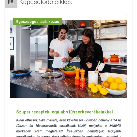
Kapcsolódó cikkek
Egészséges táplálkozás
Szuper receptek legújabb fűszerkeverékeinkkel
Kínai ötfűszer, tikka masala, arab kávéfűszer - csupán néhány a 14 új
fűszer- és fűszerkeverék termékeink közül, melyeket a Multi4U
márkanév alatt megtalálsz! Írásunkban bemutatjuk legújabb
termékeinket és megosztunk néhány finom és egészséges receptet. -