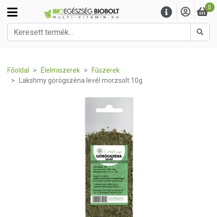
0
Kere
Főoldal
Élelmiszerek
Fűszerek
Lakshmy görögszéna levél morzsolt 10g