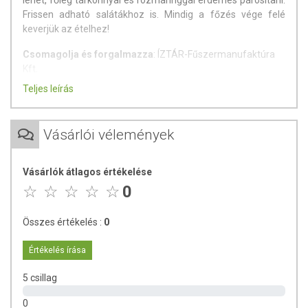
lehet, főleg tárkonnyal és rozmaringgal érdemes párosítani.
Frissen adható salátákhoz is. Mindig a főzés vége felé
keverjük az ételhez!
Csomagolja és forgalmazza
: ÍZTÁR-Fűszermanufaktúra
Kft.
Teljes leírás
Származási hely
: Magyarország
Hűvös, száraz, napfénytől védett helyen tárolandó.
Vásárlói vélemények
Vásárlók átlagos értékelése
0
Összes értékelés :
0
Értékelés írása
5 csillag
0