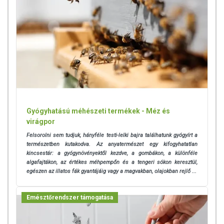
Gyógyhatású méhészeti termékek - Méz és
virágpor
Felsorolni sem tudjuk, hányféle testi-lelki bajra találhatunk gyógyírt a
természetben kutakodva. Az anyatermészet egy kifogyhatatlan
kincsestár: a gyógynövényektől kezdve, a gombákon, a különféle
algafajtákon, az értékes méhpempőn és a tengeri sókon keresztül,
egészen az illatos fák gyantájáig vagy a magvakban, olajokban rejlő ...
Emésztőrendszer támogatása