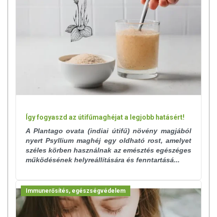
Így fogyaszd az útifűmaghéjat a legjobb hatásért!
A Plantago ovata (indiai útifű) növény magjából
nyert Psyllium maghéj egy oldható rost, amelyet
széles körben használnak az emésztés egészéges
működésének helyreállítására és fenntartásá...
Immunerősítés, egészségvédelem