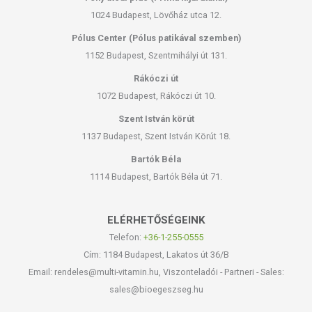
1024 Budapest, Lövőház utca 12.
Pólus Center (Pólus patikával szemben)
1152 Budapest, Szentmihályi út 131.
Rákóczi út
1072 Budapest, Rákóczi út 10.
Szent István körút
1137 Budapest, Szent István Körút 18.
Bartók Béla
1114 Budapest, Bartók Béla út 71.
ELÉRHETŐSÉGEINK
Telefon:
+36-1-255-0555
Cím: 1184 Budapest, Lakatos út 36/B
Email: rendeles@multi-vitamin.hu, Viszonteladói - Partneri - Sales:
sales@bioegeszseg.hu