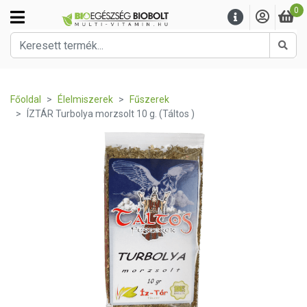
0
Kere
Főoldal
Élelmiszerek
Fűszerek
ÍZTÁR Turbolya morzsolt 10 g. (Táltos )