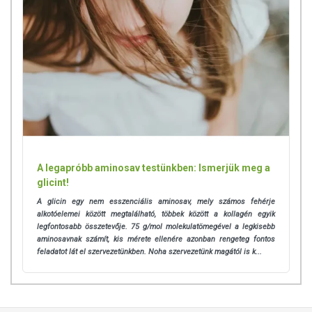
A legapróbb aminosav testünkben: Ismerjük meg a
glicint!
A glicin egy nem esszenciális aminosav, mely számos fehérje
alkotóelemei között megtalálható, többek között a kollagén egyik
legfontosabb összetevője. 7
5 g/mol molekulatömegével a legkisebb
aminosavnak számít, kis mérete ellenére azonban rengeteg fontos
feladatot lát el szervezetünkben. Noha szervezetünk magától is k...