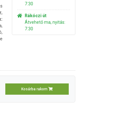
7:30
és
z,
Rákóczi út
k:
Átvehető ma, nyitás:
,
7:30
ó,
ne
Kosárba rakom