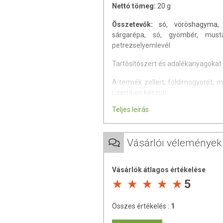
Nettó tömeg:
20 g
Összetevők:
só, vöröshagyma, b
sárgarépa, só, gyömbér, mus
petrezselyemlevél
Tartósítószert és adalékanyagokat
A termék zellert, földimogyorót, 
üzemben készült.
Teljes leírás
Felhasználási javaslat:
Minden gri
tojásételekhez, körözöttekhez.
Tárolás:
Száraz, hűvös helyen tart
Vásárlói vélemények
Származási hely:
Magyarország
Vásárlók átlagos értékelése
Csomagolja és forgalmazza: ÍZTÁR
5
Összes értékelés :
1