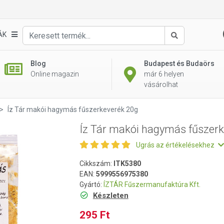
keverék 20g
ÁK
Keresés
Blog
Budapest és Budaörs
Online magazin
már 6 helyen
vásárolhat
Íz Tár makói hagymás fűszerkeverék 20g
Íz Tár makói hagymás fűszer
Ugrás az értékelésekhez
Cikkszám:
ITK5380
EAN:
5999556975380
Gyártó:
ÍZTÁR Fűszermanufaktúra Kft.
Készleten
295 Ft