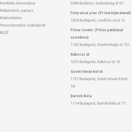
Rendelés lemondása
2040 Budaörs, Szabadság út 61.
Reklamáció, panasz
Fény utcai piac (Príma kijáratánál)
Adatvédelem
1024 Budapest, Lövőház utca 12.
Panaszkezelési szabályzat
Pólus Center (Pólus patikával
ÁSZF
szemben)
1152 Budapest, Szentmihályi út 131.
Rákóczi út
1072 Budapest, Rákóczi út 10.
Szent István körút
1137 Budapest, Szent István Körút
18.
Bartók Béla
1114 Budapest, Bartók Béla út 71.