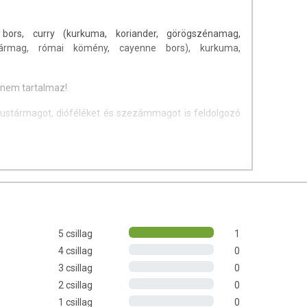
ors, curry (kurkuma, koriander, görögszénamag,
tármag, római kömény, cayenne bors), kurkuma,
 nem tartalmaz!
mustármagot, dióféléket és szezámmagot is feldolgozó
llezett és serpenyőben sütött húshoz, töltelékekhez,
andó!
5 csillag
1
-Fűszermanufaktúra Kft.
4 csillag
0
3 csillag
0
2 csillag
0
1 csillag
0