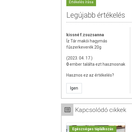
Értékelés írása
Legújabb értékelés
kissné f.zsuzsanna
Íz Tár makói hagymás
fűszerkeverék 20g
(2023. 04. 17.)
0
ember találta ezt hasznosnak
Hasznos ez az értékelés?
Igen
Kapcsolódó cikkek
Egészséges táplálkozás