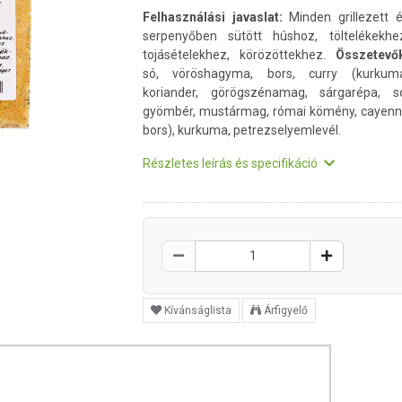
Felhasználási javaslat:
Minden grillezett 
serpenyőben sütött húshoz, töltelékekhe
tojásételekhez, körözöttekhez.
Összetevő
só, vöröshagyma, bors, curry (kurkuma
koriander, görögszénamag, sárgarépa, s
gyömbér, mustármag, római kömény, cayen
bors), kurkuma, petrezselyemlevél.
Részletes leírás és specifikáció
Kívánságlista
Árfigyelő