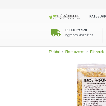
Íz Tár makói hagymás fűszer
KATEGÓRI
15.000 Ft felett
ingyenes kiszállítás
Főoldal
Élelmiszerek
Fűszerek