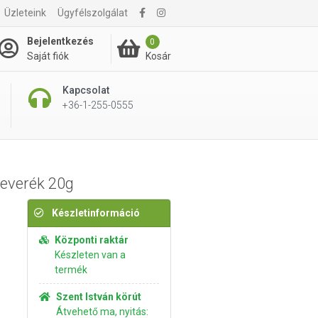
Üzleteink
Ügyfélszolgálat
295 Ft
Kosárba rakom
Bejelentkezés
0
Kosár
Saját fiók
Kapcsolat
+36-1-255-0555
keverék 20g
Készletinformáció
Központi raktár
Készleten van a
termék
Szent István körút
Átvehető ma, nyitás: