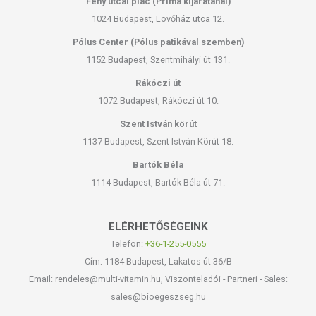
Fény utcai piac (Príma kijáratánál)
1024 Budapest, Lövőház utca 12.
Pólus Center (Pólus patikával szemben)
1152 Budapest, Szentmihályi út 131.
Rákóczi út
1072 Budapest, Rákóczi út 10.
Szent István körút
1137 Budapest, Szent István Körút 18.
Bartók Béla
1114 Budapest, Bartók Béla út 71.
ELÉRHETŐSÉGEINK
Telefon:
+36-1-255-0555
Cím: 1184 Budapest, Lakatos út 36/B
Email: rendeles@multi-vitamin.hu, Viszonteladói - Partneri - Sales:
sales@bioegeszseg.hu