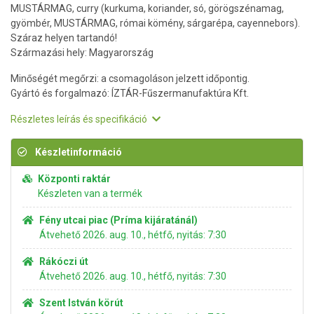
MUSTÁRMAG, curry (kurkuma, koriander, só, görögszénamag,
gyömbér, MUSTÁRMAG, római kömény, sárgarépa, cayennebors).
Száraz helyen tartandó!
Származási hely: Magyarország
Minőségét megőrzi: a csomagoláson jelzett időpontig.
Gyártó és forgalmazó: ÍZTÁR-Fűszermanufaktúra Kft.
Részletes leírás és specifikáció
Készletinformáció
Központi raktár
Készleten van a termék
Fény utcai piac (Príma kijáratánál)
Átvehető 2026. aug. 10., hétfő, nyitás: 7:30
Rákóczi út
Átvehető 2026. aug. 10., hétfő, nyitás: 7:30
Szent István körút