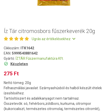
Íz Tár citromosbors fűszerkeverék 20g
Ugrás az értékelésekhez
Cikkszám:
ITK1642
EAN:
5999540881642
Gyártó:
ÍZTÁR Fűszermanufaktúra Kft.
Készleten
275 Ft
Nettó tömeg: 20g
Felhasználási javaslat: Szárnyashúsból és halból készült ételek
ízesítéséhez.
Tartósítószert és adalékanyagot nem tartalmaz.
Összetevők: só, fehérbors,zöldbors, kurkuma, citrompor
(kukoricaliszt, természetes citromolaj, természetes citromlé),