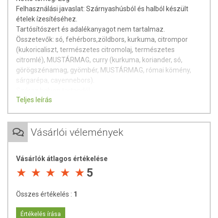
Felhasználási javaslat: Szárnyashúsból és halból készült
ételek ízesítéséhez.
Tartósítószert és adalékanyagot nem tartalmaz.
Összetevők: só, fehérbors,zöldbors, kurkuma, citrompor
(kukoricaliszt, természetes citromolaj, természetes
citromlé), MUSTÁRMAG, curry (kurkuma, koriander, só,
görögszénamag, gyömbér, MUSTÁRMAG, római kömény,
sárgarépa, cayennebors).
Száraz helyen tartandó!
Teljes leírás
Származási hely: Magyarország
Minőségét megőrzi: a csomagoláson jelzett időpontig.
Gyártó és forgalmazó: ÍZTÁR-Fűszermanufaktúra Kft.
Vásárlói vélemények
Vásárlók átlagos értékelése
5
Összes értékelés :
1
Értékelés írása