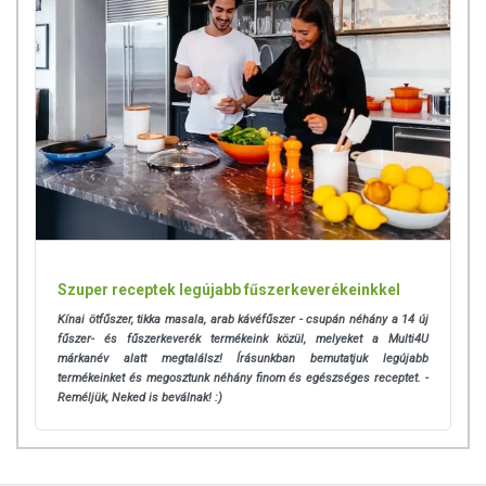
Szuper receptek legújabb fűszerkeverékeinkkel
Kínai ötfűszer, tikka masala, arab kávéfűszer - csupán néhány a 14 új
fűszer- és fűszerkeverék termékeink közül, melyeket a Multi4U
márkanév alatt megtalálsz! Írásunkban bemutatjuk legújabb
termékeinket és megosztunk néhány finom és egészséges receptet. -
Reméljük, Neked is beválnak! :)