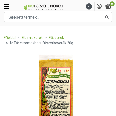
0
Kere
Főoldal
Élelmiszerek
Fűszerek
Íz Tár citromosbors fűszerkeverék 20g