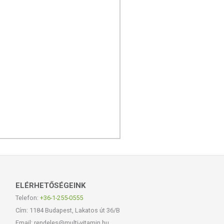
ELÉRHETŐSÉGEINK
Telefon:
+36-1-255-0555
Cím: 1184 Budapest, Lakatos út 36/B
Email: rendeles@multi-vitamin.hu,