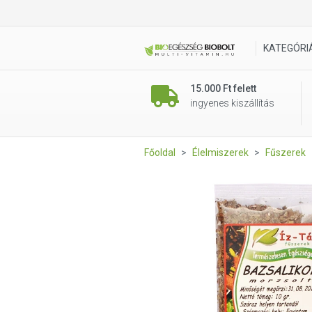
Íz Tár bazsalikom morzsolt 
KATEGÓRI
15.000 Ft felett
ingyenes kiszállítás
Főoldal
Élelmiszerek
Fűszerek