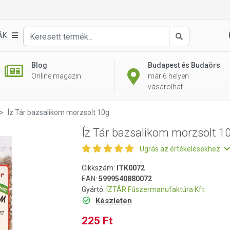
10g
ÁK
Keresés
Blog
Budapest és Budaörs
Online magazin
már 6 helyen
vásárolhat
Íz Tár bazsalikom morzsolt 10g
Íz Tár bazsalikom morzsolt 1
Ugrás az értékelésekhez
Cikkszám:
ITK0072
EAN:
5999540880072
Gyártó:
ÍZTÁR Fűszermanufaktúra Kft.
Készleten
225 Ft