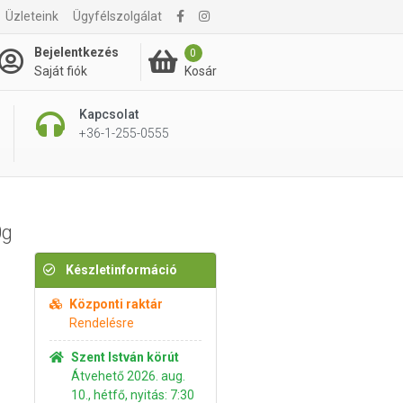
Üzleteink
Ügyfélszolgálat
225 Ft
Kosárba rakom
Bejelentkezés
0
Kosár
Saját fiók
Kapcsolat
+36-1-255-0555
0g
Készletinformáció
Központi raktár
Rendelésre
Szent István körút
Átvehető 2026. aug.
10., hétfő, nyitás: 7:30