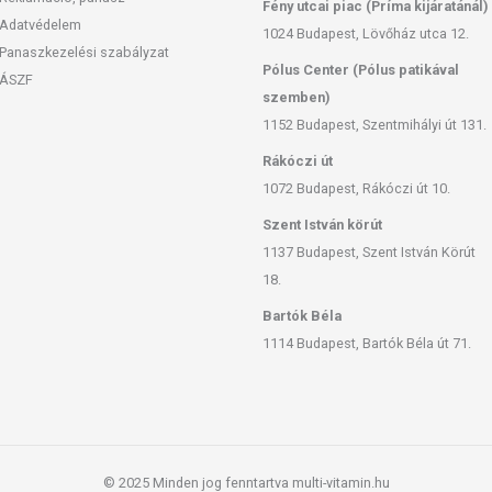
Fény utcai piac (Príma kijáratánál)
Adatvédelem
1024 Budapest, Lövőház utca 12.
Panaszkezelési szabályzat
Pólus Center (Pólus patikával
ÁSZF
szemben)
1152 Budapest, Szentmihályi út 131.
Rákóczi út
1072 Budapest, Rákóczi út 10.
Szent István körút
1137 Budapest, Szent István Körút
18.
Bartók Béla
1114 Budapest, Bartók Béla út 71.
© 2025 Minden jog fenntartva multi-vitamin.hu