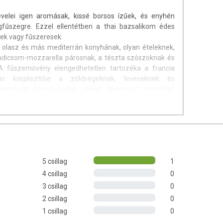
levelei igen aromásak, kissé borsos ízűek, és enyhén
gfűszegre. Ezzel ellentétben a thai bazsalikom édes
zűek vagy fűszeresek.
 olasz és más mediterrán konyhának, olyan ételeknek,
radicsom-mozzarella párosnak, a tészta szószoknak és
 fűszernövény elengedhetetlen tartozéka a francia
lis kiegészítője a zöldségeknek, leveseknek és
rmóniát képez hallal, rákkal, kagylóval, homárral,
hahússal és mindenféle tojásétellel, fűszervajjal, hideg
anakkor a bazsalikom olyan desszertekhez is illik, mint
cotta. Az ázsiai bazsalikom elengedhetetlen fűszere a
knek, curry- és wok-ételeknek.
 konyha jellegzetes fűszere. Ízesíthetünk vele
izzaszószokat, húsokat.
5 csillag
1
4 csillag
0
andó!
3 csillag
0
2 csillag
0
-Fűszermanufaktúra Kft.
1 csillag
0
egyensúlyozott, vegyes étrendet és az egészséges