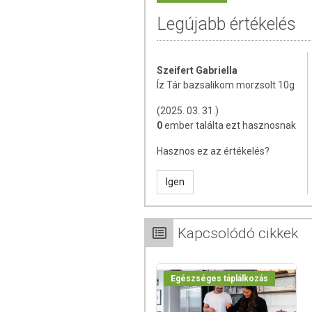
életmódot! A termék nem gyógy
Legújabb értékelés
helyettesítésére alkalmas! Betegs
ajánlott napi fogyasztási menny
összetevők bármelyikére érzékeny v
Szeifert Gabriella
Íz Tár bazsalikom morzsolt 10g
(2025. 03. 31.)
0
ember találta ezt hasznosnak
Hasznos ez az értékelés?
Igen
Kapcsolódó cikkek
Egészséges táplálkozás