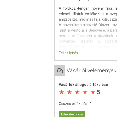
A földközi-tengeri növény friss 
édesek. Illatuk emlékeztet a sze
ánizsos ízű, míg más fajai citrus í
A bazsalikom alapvető fűszere az
mint a Pesto alla Genovese, a pa
nem utolsó sorban a pizzának. A
provence-i ízeknek is. Speciá
gombaételeknek. Csodálatos ízha
csirkével, borjúval, báránnyal, mar
Teljes leírás
mártásokkal és dresszingekkel. Ugy
a szorbet, a fagylalt és a panna 
vietnami és thai salátáknak, levese
Vásárlói vélemények
Felhasználási javaslat:
Az olasz
mindenfajta paradicsomos ételt, p
Vásárlók átlagos értékelése
5
Tárolás:
Száraz, hűvös helyen tart
Származási hely:
Egyiptom
Összes értékelés :
1
Csomagolja és forgalmazza: ÍZTÁR
Értékelés írása
A termék nem helyettesíti a ki