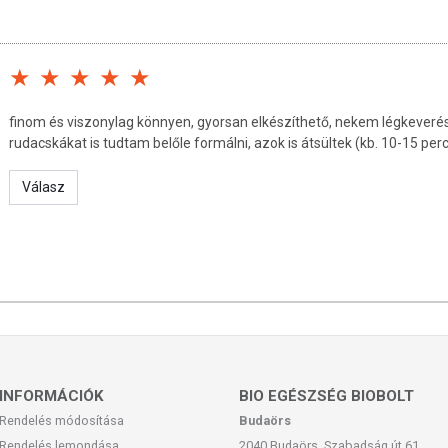
 feltüntetett időpontot.
finom és viszonylag könnyen, gyorsan elkészíthető, nekem légkeveréses
ermanufaktúra Kft.
rudacskákat is tudtam belőle formálni, azok is átsültek (kb. 10-15 p
Válasz
san frissítjük, törekszünk arra, hogy naprakészek legyenek.
, hogy ennek ellenére a webshopon szereplő adatok (beleértve a
 allergén információkat is) csak tájékoztató jellegűek, a tényleges
mészetéből adódóan. A friss, aktuális információkat a termékek
INFORMÁCIÓK
BIO EGÉSZSÉG BIOBOLT
Rendelés módosítása
Budaörs
Rendelés lemondása
2040 Budaörs, Szabadság út 61.