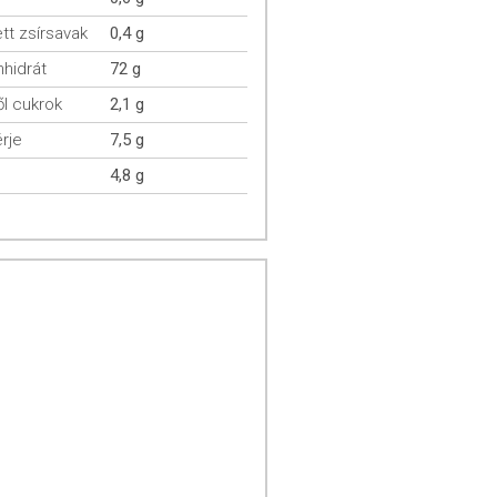
ett zsírsavak
0,4 g
hidrát
72 g
l cukrok
2,1 g
rje
7,5 g
4,8 g