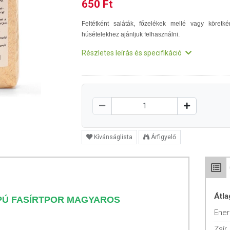
650 Ft
Feltétként saláták, főzelékek mellé vagy köretké
húsételekhez ajánljuk felhasználni.
Részletes leírás és specifikáció
Kívánságlista
Árfigyelő
Átla
PÚ FASÍRTPOR MAGYAROS
Ener
Zsír