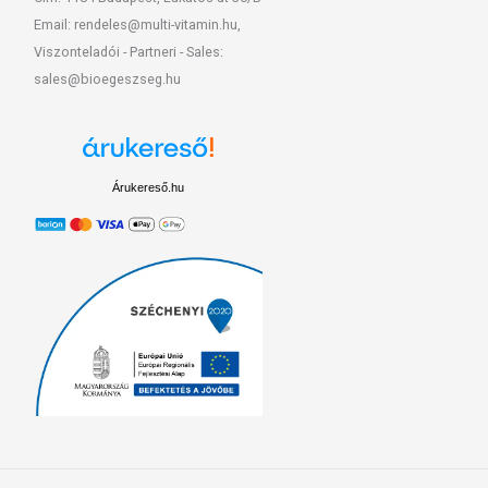
Email: rendeles@multi-vitamin.hu,
Viszonteladói - Partneri - Sales:
sales@bioegeszseg.hu
Árukereső.hu