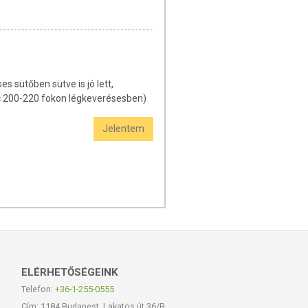
 sütőben sütve is jó lett,
erc 200-220 fokon légkeverésesben)
Jelentem
ELÉRHETŐSÉGEINK
Telefon:
+36-1-255-0555
Cím: 1184 Budapest, Lakatos út 36/B