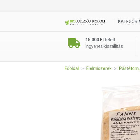
Íz Tár burgonya alapú fasírt
KATEGÓRI
15.000 Ft felett
ingyenes kiszállítás
Főoldal
Élelmiszerek
Pástétom, 