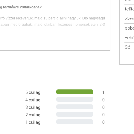
 g termékre vonatkoznak.
telít
Szén
orró vízzel elkeverjük, majd 15 percig állni hagyjuk. Dió nagyságú
sában megforgatjuk, majd olajban közepes hőmérsékleten 2-3
ebbő
Fehé
elékek mellé vagy köretként húsételekhez.
Só
ely, kukoricaliszt, fűszerek, só
agot, dióféléket és szezámmagot is feldolgozó üzemben készült.
5 csillag
1
4 csillag
0
3 csillag
0
2 csillag
0
1 csillag
0