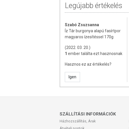
Legújabb értékelés
Só: 4,8 g
TOVÁBBI TUDNIVALÓK
Szabó Zsuzsanna
Minőségét megőrzi:
Lásd a csomagoláson
Íz Tár burgonya alapú fasírtpor
Tárolás:
Száraz, hűvös helyen tartandó!
magyaros ízesítéssel 170g
Csomagolja és forgalmazza:
ÍZTÁR-Fűsz
(2022. 03. 20.)
1
ember találta ezt hasznosnak
Az oldalunkon lévő adatokat folyamato
Szeretnénk felhívni azonban a figyelmet
Hasznos ez az értékelés?
termékfotókat, tápérték-, összetétel-, és
értékek eltérhetnek az élelmiszerek ter
Igen
csomagolásán találják meg.
SZÁLLÍTÁSI INFORMÁCIÓK
Házhozszállítás, Árak
Átvételi pontok