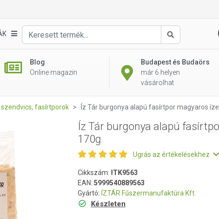
por magyaros ízesítéssel 170g
ÁK
Keresés
Blog
Budapest és Budaörs
Online magazin
már 6 helyen
vásárolhat
szendvics, fasírtporok
Íz Tár burgonya alapú fasírtpor magyaros íze
Íz Tár burgonya alapú fasírtp
170g
Ugrás az értékelésekhez
Cikkszám:
ITK9563
EAN:
5999540889563
Gyártó:
ÍZTÁR Fűszermanufaktúra Kft.
Készleten