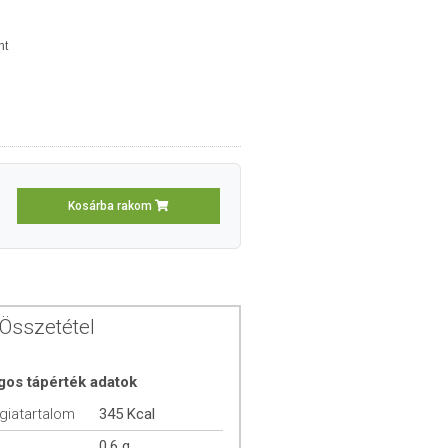
nt
Kosárba rakom
Összetétel
gos tápérték adatok
giatartalom
345 Kcal
0,6 g