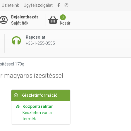
Üzleteink
Ügyfélszolgálat
650 Ft
Kosárba rakom
Bejelentkezés
0
Kosár
Saját fiók
Kapcsolat
+36-1-255-0555
sítéssel 170g
or magyaros ízesítéssel
Készletinformáció
Központi raktár
Készleten van a
termék