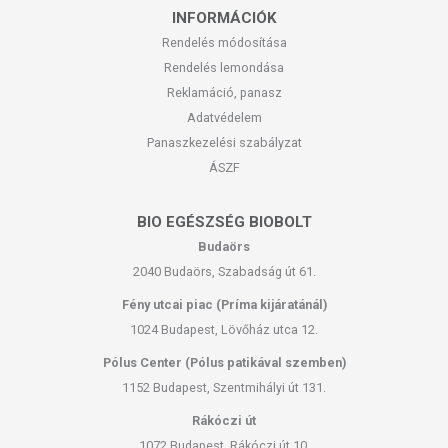
INFORMÁCIÓK
Rendelés módosítása
Rendelés lemondása
Reklamáció, panasz
Adatvédelem
Panaszkezelési szabályzat
ÁSZF
BIO EGÉSZSÉG BIOBOLT
Budaörs
2040 Budaörs, Szabadság út 61.
Fény utcai piac (Príma kijáratánál)
1024 Budapest, Lövőház utca 12.
Pólus Center (Pólus patikával szemben)
1152 Budapest, Szentmihályi út 131.
Rákóczi út
1072 Budapest, Rákóczi út 10.