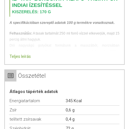
INDIAI ÍZESÍTÉSSEL
KISZERELÉS: 170 G
A specifikációban szereplő adatok 100 g termékre vonatkoznak.
Felhasználás:
A tasak tartalmát 250 ml forró vízzel elkeverjük, majd 15
percig állni hagyjuk.
Dió nagyságú golyókat formálunk a masszából, morzsában
megforgatjuk, majd olajban közepes hőmérsékleten 2-3 percig sütjük.
Teljes leírás
Tálalási javaslat:
Feltétként saláták, főzelékek mellé vagy köretként
húsételekhez.
Összetétel
ÖSSZETÉTEL
Átlagos tápérték adatok
Összetevők:
burgonyapehely, kukoricapehely, kukoricaliszt, fűszerek,
só
Energiatartalom
345 Kcal
A termék zellert, földimogyorót, mustármagot, dióféléket és
Zsír
0,6 g
szezámmagot is feldolgozó üzemben készült.
telített zsírsavak
0,4 g
Átlagos tápérték 100g termékben:
Szénhidrát
72 g