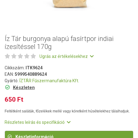
Íz Tár burgonya alapú fasírtpor indiai
ízesítéssel 170g
Ugrás az értékelésekhez
Cikkszám:
ITK9624
EAN:
5999540889624
Gyártó:
ÍZTÁR Fűszermanufaktúra Kft.
Készleten
650 Ft
Feltétként saláták, főzelékek mellé vagy köretként húsételekhez tálalhatjuk.
Részletes leírás és specifikáció
Készletinformáció