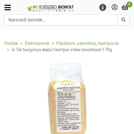
0
Kere
Főoldal
Élelmiszerek
Pástétom, szendvics, fasírtporok
Íz Tár burgonya alapú fasírtpor indiai ízesítéssel 170g