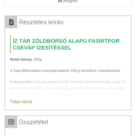
Árfigyelő
Részletes leírás
ÍZ TÁR ZÖLDBORSÓ ALAPÚ FASÍRTPOR
CSEVAP ÍZESÍTÉSSEL
Nettó tömeg:
200g
A specifikációban szereplő adatok 100 g termékre vonatkoznak.
Felhasználás:
A tasak tartalmát 250 ml forró vízzel elkeverjük, majd 15
percig állni hagyjuk. Dió nagyságú golyókat formálunk a masszából,
morzsában megforgatjuk, majd olajban közepes hőmérsékleten 2-3
percig sütjük.
Teljes leírás
Tálalási javaslat:
Feltétként saláták, főzelékek mellé vagy köretként
húsételekhez.
Összetétel
ÖSSZETÉTEL