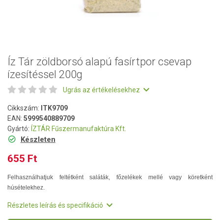
Íz Tár zöldborsó alapú fasírtpor csevap
ízesítéssel 200g
Ugrás az értékelésekhez
Cikkszám:
ITK9709
EAN:
5999540889709
Gyártó:
ÍZTÁR Fűszermanufaktúra Kft.
Készleten
655 Ft
Felhasználhatjuk feltétként saláták, főzelékek mellé vagy köretként
húsételekhez.
Részletes leírás és specifikáció