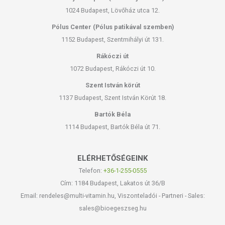
1024 Budapest, Lövőház utca 12.
Pólus Center (Pólus patikával szemben)
1152 Budapest, Szentmihályi út 131.
Rákóczi út
1072 Budapest, Rákóczi út 10.
Szent István körút
1137 Budapest, Szent István Körút 18.
Bartók Béla
1114 Budapest, Bartók Béla út 71.
ELÉRHETŐSÉGEINK
Telefon:
+36-1-255-0555
Cím: 1184 Budapest, Lakatos út 36/B
Email: rendeles@multi-vitamin.hu, Viszonteladói - Partneri - Sales:
sales@bioegeszseg.hu