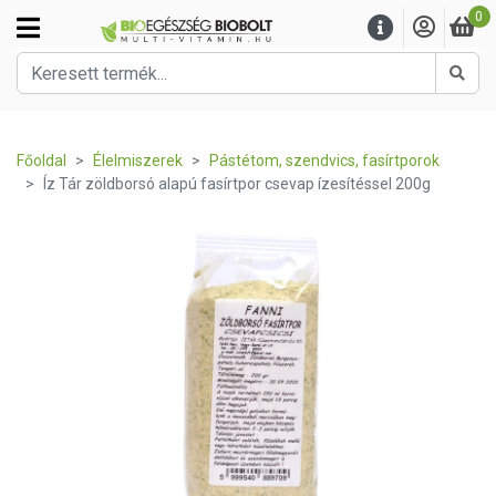
0
Kere
Főoldal
Élelmiszerek
Pástétom, szendvics, fasírtporok
Íz Tár zöldborsó alapú fasírtpor csevap ízesítéssel 200g