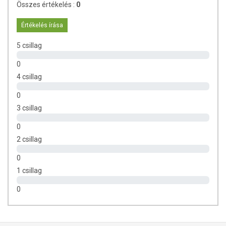
Összes értékelés :
0
hogy naprakészek legyenek. Szeretnénk felhívni azonban a figyelmet,
hogy ennek ellenére a webshopon szereplő adatok (beleértve a
Értékelés írása
termékfotókat, tápérték-, összetétel-, és allergén információkat is) csak
tájékoztató jellegűek, a tényleges értékek eltérhetnek az élelmiszerek
5 csillag
természetéből adódóan. A friss, aktuális információkat a termékek
csomagolásán találják meg.
0
4 csillag
0
3 csillag
0
2 csillag
0
1 csillag
0