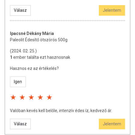
Válasz
Jelentem
Ipacsné Dékány Mária
Paleolit Édesítő ötszörös 500g
(2024. 02. 25.)
1
ember találta ezt hasznosnak
Hasznos ez az értékelés?
Igen
Valóban kevés kell belőle, intenzív édes íz, kedvező ár.
Válasz
Jelentem