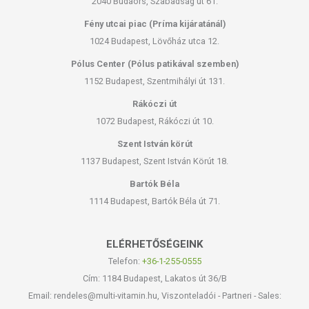
2040 Budaörs, Szabadság út 61.
Fény utcai piac (Príma kijáratánál)
1024 Budapest, Lövőház utca 12.
Pólus Center (Pólus patikával szemben)
1152 Budapest, Szentmihályi út 131.
Rákóczi út
1072 Budapest, Rákóczi út 10.
Szent István körút
1137 Budapest, Szent István Körút 18.
Bartók Béla
1114 Budapest, Bartók Béla út 71.
ELÉRHETŐSÉGEINK
Telefon:
+36-1-255-0555
Cím: 1184 Budapest, Lakatos út 36/B
Email: rendeles@multi-vitamin.hu, Viszonteladói - Partneri - Sales: