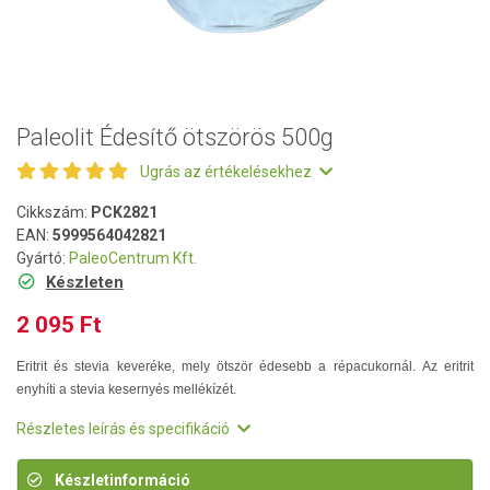
Paleolit Édesítő ötszörös 500g
Ugrás az értékelésekhez
Cikkszám:
PCK2821
EAN:
5999564042821
Gyártó:
PaleoCentrum Kft.
Készleten
2 095 Ft
Eritrit és stevia keveréke, mely ötször édesebb a répacukornál. Az eritrit
enyhíti a stevia kesernyés mellékízét.
Részletes leírás és specifikáció
Készletinformáció