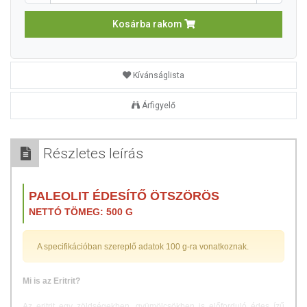
Kosárba rakom
Kívánságlista
Árfigyelő
Részletes leírás
PALEOLIT ÉDESÍTŐ ÖTSZÖRÖS
NETTÓ TÖMEG: 500 G
A specifikációban szereplő adatok 100 g-ra vonatkoznak.
Mi is az Eritrit?
Az eritrit egy zöldségekben, gyümölcsökben is előforduló édes ízű