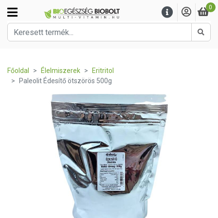
0
Kere
Főoldal
Élelmiszerek
Eritritol
Paleolit Édesítő ötszörös 500g