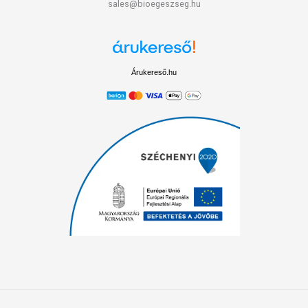
sales@bioegeszseg.hu
Árukereső.hu