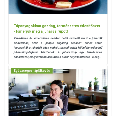
Tápanyagokban gazdag, természetes édesítőszer
- Ismerjük meg a juharszirupot!
Kanadában és Amerikában heteken belül kezdetét veszi a juharfák
szüretelése, azaz a „maple sugaring season”: ennek során
lecsapolják a juharfák édes nedvét, melyből aztán különféle erősségű
juharszirup-fajtákat készítenek. A juharszirup egy természetes
édesítőszer, mely kiválóan alkalmas a cukor helyettesítésére - a hag...
Egészséges táplálkozás