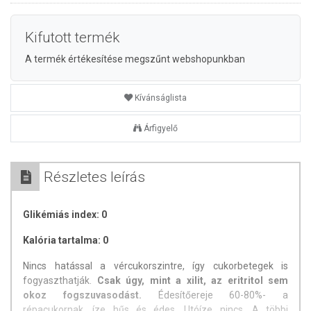
Kifutott termék
A termék értékesítése megszűnt webshopunkban
Kívánságlista
Árfigyelő
Részletes leírás
Glikémiás index: 0
Kalória tartalma: 0
Nincs hatással a vércukorszintre, így cukorbetegek is
fogyaszthatják.
Csak úgy, mint a xilit, az eritritol sem
okoz fogszuvasodást.
Édesítőereje 60-80%- a
répacukornak, íze hűs és édes. Utóíze nincs. A többi