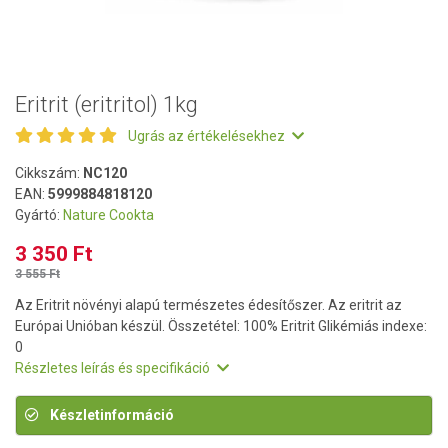
Eritrit (eritritol) 1kg
Ugrás az értékelésekhez
Cikkszám:
NC120
EAN:
5999884818120
Gyártó:
Nature Cookta
3 350 Ft
3 555 Ft
Az Eritrit növényi alapú természetes édesítőszer. Az eritrit az
Európai Unióban készül. Összetétel: 100% Eritrit Glikémiás indexe:
0
Részletes leírás és specifikáció
Készletinformáció