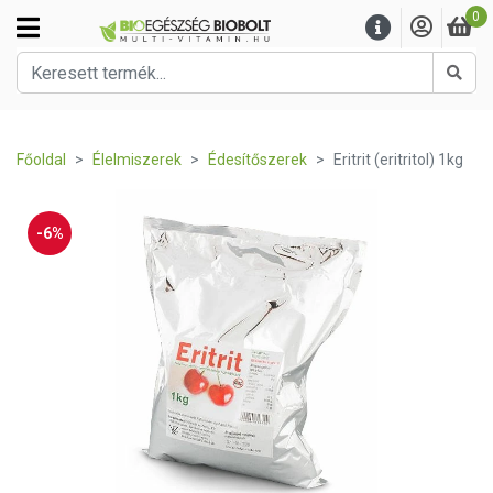
0
Kere
Főoldal
Élelmiszerek
Édesítőszerek
Eritrit (eritritol) 1kg
-6%