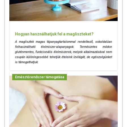
Hogyan használhatjuk fel a magliszteket?
A maglisztek magas tápanyagtartalommal rendelkező, sokoldalúan
felhasználható élelmiszer-alapanyagok. Természetes módon
gluténmentes, funkcionális élelmiszerek, melyek alkalmazásával nem
csupán különlegesebbé tehetjük ételeink ízvilágát, de egészségünket
is támogathatjuk.
Emésztőrendszer támogatása