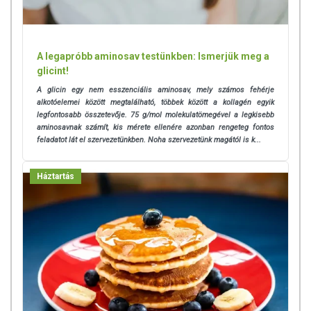
A legapróbb aminosav testünkben: Ismerjük meg a
glicint!
A glicin egy nem esszenciális aminosav, mely számos fehérje
alkotóelemei között megtalálható, többek között a kollagén egyik
legfontosabb összetevője. 7
5 g/mol molekulatömegével a legkisebb
aminosavnak számít, kis mérete ellenére azonban rengeteg fontos
feladatot lát el szervezetünkben. Noha szervezetünk magától is k...
Háztartás