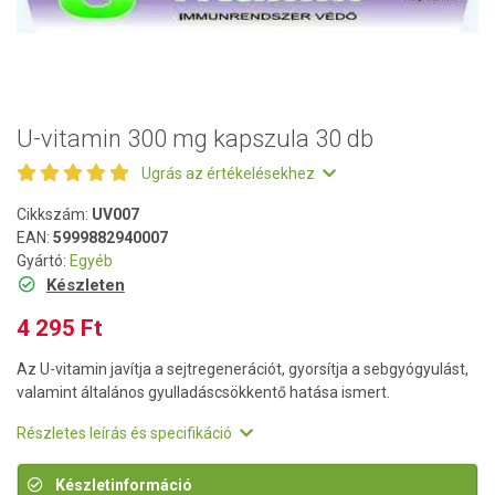
U-vitamin 300 mg kapszula 30 db
Ugrás az értékelésekhez
Cikkszám:
UV007
EAN:
5999882940007
Gyártó:
Egyéb
Készleten
4 295 Ft
Az U-vitamin javítja a sejtregenerációt, gyorsítja a sebgyógyulást,
valamint általános gyulladáscsökkentő hatása ismert.
Részletes leírás és specifikáció
Készletinformáció