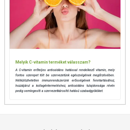
Melyik C-vitamin terméket válasszam?
A C-vitamin erőteljes antioxidáns hatással rendelkező vitamin, mely
fontos szerepet tölt be szervezetünk egészségének megőrzésében.
Nélkülözhetetlen immunrendszerünk erősségének fenntartásához,
hozzájárul a kollagéntermeléshez, antioxidáns tulajdonsága révén
pedig semlegesíti a szervezetkárosító hatású szabadgyököket.