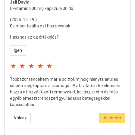
ajánlott napi fogyasztási mennyiséget ne lépje túl! Ne szedje a
Jeli David
készítményt, ha az összetevők bármelyikére érzékeny vagy
U-vitamin 300 mg kapszula 30 db
allergiás! Kisgyermektől elzárva tartandó!
(2025. 12. 19.)
0
ember találta ezt hasznosnak
Hasznos ez az értékelés?
Igen
Tobbszor rendeltem mar a bolttol, mindig hianytalanul es
idoben megkaptam a csomagot. Az U vitamin tokeletesen
hozza a hozzá fuzott remenyeket, kolitisz, crohn és más
egyéb emesztorendszeri gyulladasos betegsegekkel
kapcsolatban.
Válasz
Jelentem