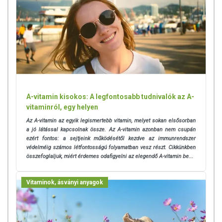
A-vitamin kisokos: A legfontosabb tudnivalók az A-
vitaminról, egy helyen
Az A-vitamin az egyik legismertebb vitamin, melyet sokan elsősorban
a jó látással kapcsolnak össze. Az A-vitamin azonban nem csupán
ezért fontos: a sejtjeink működésétől kezdve az immunrendszer
védelméig számos létfontosságú folyamatban vesz részt.
Cikkünkben
összefoglaljuk, miért érdemes odafigyelni az elegendő A-vitamin be...
Vitaminok, ásványi anyagok