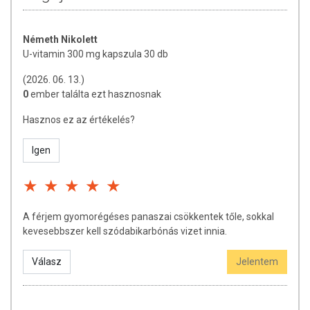
kezelőorvosukkal a termék alkalmazása előtt.
Németh Nikolett
ÖSSZETEVŐK
U-vitamin 300 mg kapszula 30 db
U-vitamin 300 mg, zselatin kapszula 90 mg
(2026. 06. 13.)
0
ember találta ezt hasznosnak
TOVÁBBI TUDNIVALÓK
Hasznos ez az értékelés?
Nettó tömeg:
11,7 g / 30 db kapszula
Minőségét megőrzi:
Igen
Lásd a csomagoláson feltüntetett
időpontot.
Tárolás:
Száraz, hűvös helyen, gyermekektől elzárva
tartandó.
A férjem gyomorégéses panaszai csökkentek tőle, sokkal
Forgalmazó:
TAWELLCO Bt.
kevesebbszer kell szódabikarbónás vizet innia.
A termék nem helyettesíti a kiegyensúlyozott, vegyes étrendet és
Válasz
Jelentem
az egészséges életmódot! A termék nem gyógyít betegségeket!
A termék nem az orvosi kezelés helyettesítésére alkalmas!
Betegség esetén használatát beszélje meg kezelőorvosával. Az