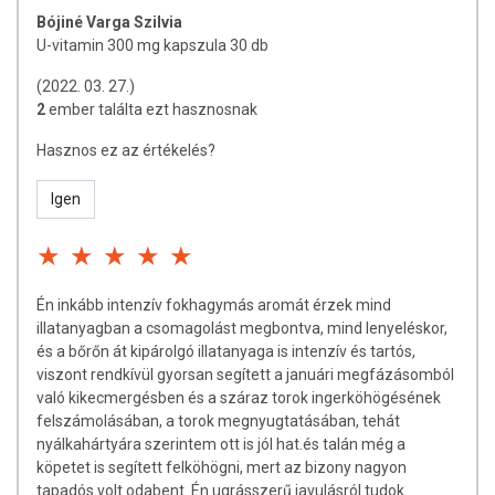
Bójiné Varga Szilvia
U-vitamin 300 mg kapszula 30 db
(2022. 03. 27.)
2
ember találta ezt hasznosnak
Hasznos ez az értékelés?
Igen
Én inkább intenzív fokhagymás aromát érzek mind
illatanyagban a csomagolást megbontva, mind lenyeléskor,
és a bőrőn át kipárolgó illatanyaga is intenzív és tartós,
viszont rendkívül gyorsan segített a januári megfázásomból
való kikecmergésben és a száraz torok ingerköhögésének
felszámolásában, a torok megnyugtatásában, tehát
nyálkahártyára szerintem ott is jól hat.és talán még a
köpetet is segített felköhögni, mert az bizony nagyon
tapadós volt odabent. Én ugrásszerű javulásról tudok