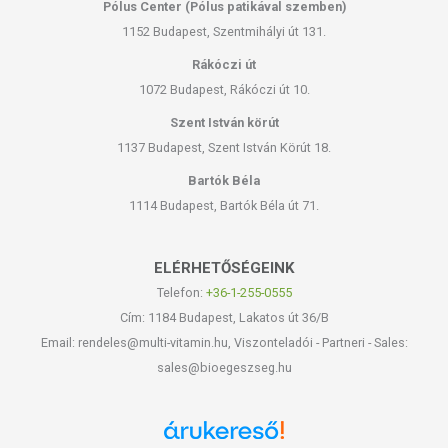
Pólus Center (Pólus patikával szemben)
1152 Budapest, Szentmihályi út 131.
Rákóczi út
1072 Budapest, Rákóczi út 10.
Szent István körút
1137 Budapest, Szent István Körút 18.
Bartók Béla
1114 Budapest, Bartók Béla út 71.
ELÉRHETŐSÉGEINK
Telefon:
+36-1-255-0555
Cím: 1184 Budapest, Lakatos út 36/B
Email: rendeles@multi-vitamin.hu, Viszonteladói - Partneri - Sales:
sales@bioegeszseg.hu