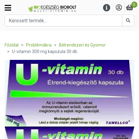
0
Kere
Főoldal
Problémákra
Bélrendszeri és Gyomor
U-vitamin 300 mg kapszula 30 db