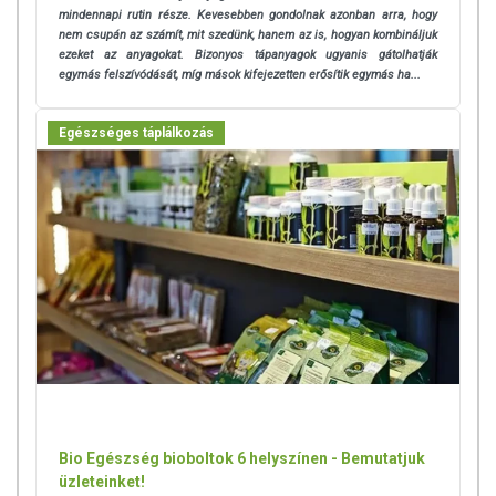
mindennapi rutin része. Kevesebben gondolnak azonban arra, hogy
nem csupán az számít, mit szedünk, hanem az is, hogyan kombináljuk
ezeket az anyagokat.
Bizonyos tápanyagok ugyanis gátolhatják
egymás felszívódását, míg mások kifejezetten erősítik egymás ha...
Egészséges táplálkozás
Bio Egészség bioboltok 6 helyszínen - Bemutatjuk
üzleteinket!