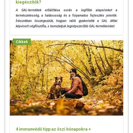
kiegészítők?
A GAL-termékek előállítása során a legfőbb alapelveket a
természetesség, a hatásosság és a folyamatos fejlesztés jelentik.
Írásunkban összegezzük, hogyan válik gyakorlattá a GAL átltal
képviselt cégfilozófia, s bemutatjuk legnépszerűbb GAL-termékeinket.
Cikkek
4 immunvédő tipp az őszi hónapokra +