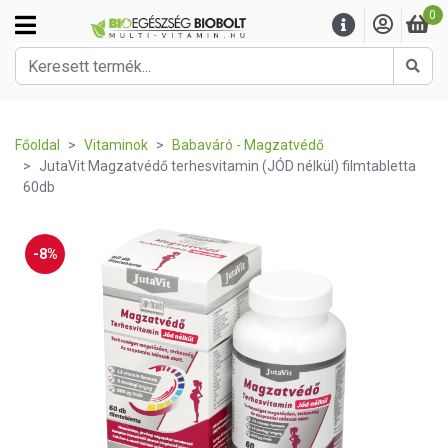
0
Kere
Főoldal
Vitaminok
Babaváró - Magzatvédő
JutaVit Magzatvédő terhesvitamin (JÓD nélkül) filmtabletta
60db
-8%