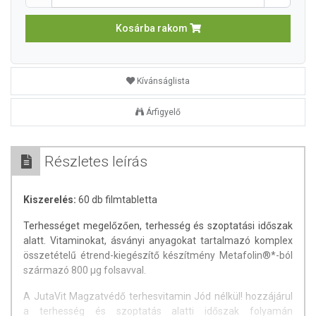
Kosárba rakom
Kívánságlista
Árfigyelő
Részletes leírás
Kiszerelés:
60 db filmtabletta
Terhességet megelőzően, terhesség és szoptatási időszak
alatt. Vitaminokat, ásványi anyagokat tartalmazó komplex
összetételű étrend-kiegészítő készítmény Metafolin®*-ból
származó 800 μg folsavval.
A JutaVit Magzatvédő terhesvitamin Jód nélkül! hozzájárul
a terhesség és szoptatás alatti időszak folyamán