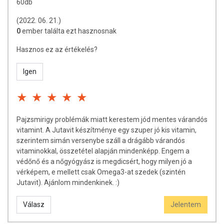
60db
Gyártó és Forgalmazó: JuvaPharma Kft.
(2022. 06. 21.)
0
ember találta ezt hasznosnak
Az étrend-kiegészítők az érvényben levő európai uniós
szabályozás szerint élelmiszereknek minősülnek, amelyek a
Hasznos ez az értékelés?
hagyományos étrend kiegészítését szolgálják, és
koncentrált formában tartalmaznak tápanyagokat. Bár az
Igen
étrend-kiegészítők kedvező élettani hatással
rendelkezhetnek, amely egyénenként eltérő lehet, jelölésük,
megjelenítésük, és reklámozásuk során nem engedélyezett
a készítményeknek betegséget megelőző vagy gyógyító
hatást tulajdonítani.
Pajzsmirigy problémák miatt kerestem jód mentes várandós
vitamint. A Jutavit készítménye egy szuper jó kis vitamin,
A termék nem helyettesíti a kiegyensúlyozott, vegyes
szerintem simán versenybe száll a drágább várandós
étrendet és az egészséges életmódot! A termék nem
vitaminokkal, összetétel alapján mindenképp. Engem a
gyógyít betegségeket! A termék nem az orvosi kezelés
védőnő és a nőgyógyász is megdicsért, hogy milyen jó a
helyettesítésére alkalmas! Betegség esetén használatát
vérképem, e mellett csak Omega3-at szedek (szintén
beszélje meg kezelőorvosával. Az ajánlott napi fogyasztási
Jutavit). Ajánlom mindenkinek. :)
mennyiséget ne lépje túl! Ne szedje a készítményt, ha az
összetevők bármelyikére érzékeny vagy allergiás!
Válasz
Jelentem
Kisgyermektől elzárva tartandó!