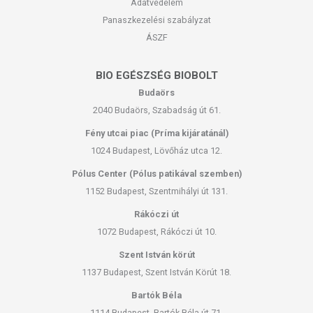
Adatvédelem
Panaszkezelési szabályzat
ÁSZF
BIO EGÉSZSÉG BIOBOLT
Budaörs
2040 Budaörs, Szabadság út 61.
Fény utcai piac (Príma kijáratánál)
1024 Budapest, Lövőház utca 12.
Pólus Center (Pólus patikával szemben)
1152 Budapest, Szentmihályi út 131.
Rákóczi út
1072 Budapest, Rákóczi út 10.
Szent István körút
1137 Budapest, Szent István Körút 18.
Bartók Béla
1114 Budapest, Bartók Béla út 71.