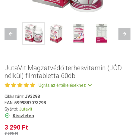
Previous
Next
JutaVit Magzatvédő terhesvitamin (JÓD
nélkül) filmtabletta 60db
Ugrás az értékelésekhez
Cikkszám:
JV3298
EAN:
5999887073298
Gyártó:
Jutavit
Készleten
3 290 Ft
3 595 Ft