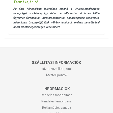
Termékajánló!
Az őszi hónapokban jelentősen megnő a vírusos-megfázásos
betegségek kockázata, így ebben az időszakban érdemes külön
figyelmet fordítanunk immunrendszerünk egészségének védelmére.
Írásunkban összegyűjtöttünk néhány tanácsot, melyek betartásával
sokat tehetsz egészséged védelméért.
SZÁLLÍTÁSI INFORMÁCIÓK
Házhozszállítás, Árak
Átvételi pontok
INFORMÁCIÓK
Rendelés módosítása
Rendelés lemondása
Reklamáció, panasz