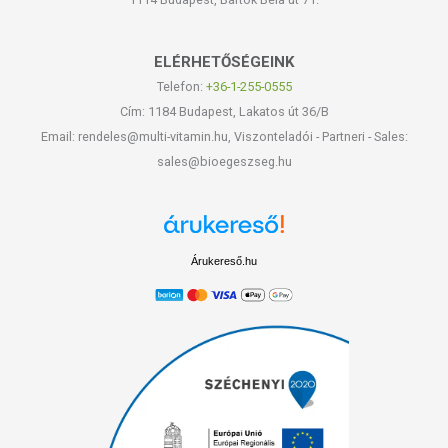
ELÉRHETŐSÉGEINK
Telefon:
+36-1-255-0555
Cím: 1184 Budapest, Lakatos út 36/B
Email: rendeles@multi-vitamin.hu, Viszonteladói - Partneri - Sales:
sales@bioegeszseg.hu
Árukereső.hu