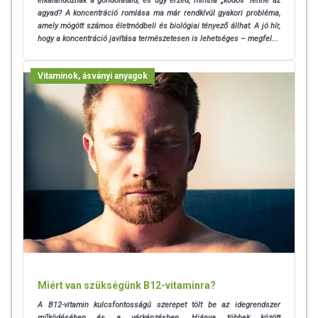
elkalandoznak a gondolataid, és úgy érzed, mintha „ködös” lenne az
agyad? A koncentráció romlása ma már rendkívül gyakori probléma,
amely mögött számos életmódbeli és biológiai tényező állhat.
A jó hír,
hogy a koncentráció javítása természetesen is lehetséges – megfel...
Vitaminok, ásványi anyagok
Miért van szükségünk B12-vitaminra?
A B12-vitamin kulcsfontosságú szerepet tölt be az idegrendszer
működésében és a vérképzésben. Hiánya többek között