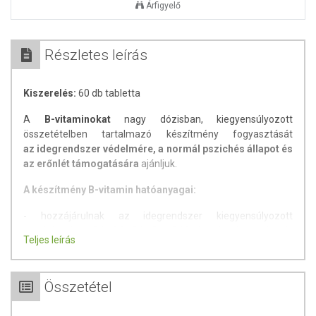
Árfigyelő
Részletes leírás
Kiszerelés:
60 db tabletta
A
B-vitaminokat
nagy dózisban, kiegyensúlyozott
összetételben tartalmazó készítmény fogyasztását
az idegrendszer védelmére, a normál pszichés állapot és
az erőnlét támogatására
ajánljuk.
A készítmény B-vitamin hatóanyagai:
- hozzájárulnak az idegrendszer kiegyensúlyozott
működéséhez (B1-, B2-, B3-, B6-, B12-vitamin, niacin, biotin)
Teljes leírás
- részt vesznek a normál energiatermelő anyagcsere
folyamatokban
Összetétel
- szerepet játszanak a normál pszichológiai funkció (azaz a
jó közérzet, kiegyensúlyozottság) megőrzésében (B1-, B6-,