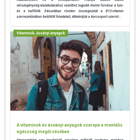
vérszegénység kialakulásához vezethet, legjobb élelmi forrásai a hús-
és a halfélék. Írásunkban röviden összegezzük a B12-vitamin
szervezetünkben betöltött feladatait, áttekintjük a korcsoport szerint...
Vitaminok, ásványi anyagok
A vitaminok és ásványi anyagok szerepe a mentális
egészség megőrzésében