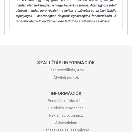
Szervezetünk egy lenyűgöző, precízen működő rendszer, melyben
minden elemnek megvan a maga helye és szerepe. Akár egy összetett
gépezet, minden apró részlet – a sejtek, a szövetek és az őket tápláló
tápanyagok – összhangban dolgozik egészségünk fenntartásáért. A
rendszer alapvető építőkövei közé tartoznak a vitaminok és az ásv...
SZÁLLÍTÁSI INFORMÁCIÓK
Házhozszállítás, Árak
Átvételi pontok
INFORMÁCIÓK
Rendelés módosítása
Rendelés lemondása
Reklamáció, panasz
Adatvédelem
Panaszkezelési szabályzat