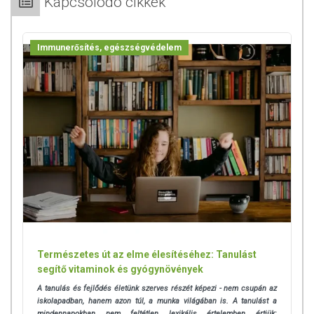
Kapcsolódó cikkek
Kisgyermektől elzárva tartandó!
Immunerősítés, egészségvédelem
Természetes út az elme élesítéséhez: Tanulást
segítő vitaminok és gyógynövények
A tanulás és fejlődés életünk szerves részét képezi - nem csupán az
iskolapadban, hanem azon túl, a munka világában is. A tanulást a
mindennapokban nem feltétlen lexikális értelemben értjük: