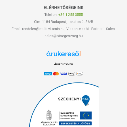
ELÉRHETŐSÉGEINK
Telefon:
+36-1-255-0555
Cím: 1184 Budapest, Lakatos út 36/B
Email: rendeles@multi-vitamin.hu, Viszonteladói - Partneri - Sales:
sales@bioegeszseg.hu
Árukereső.hu