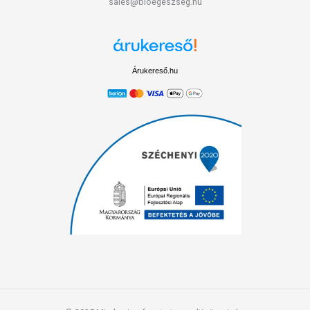
sales@bioegeszseg.hu
Árukereső.hu