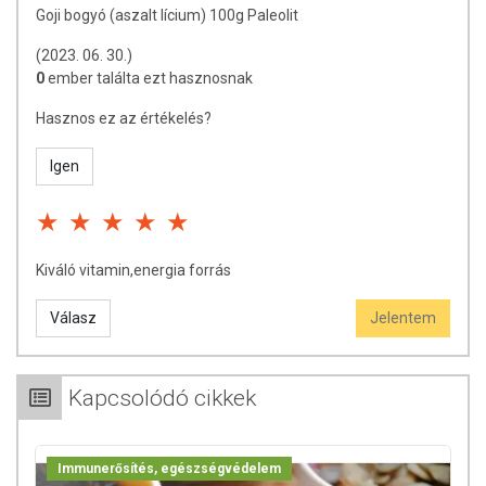
A goji gyümölcse az az élelmiszer, amely az ORAC-skálán a
Goji bogyó (aszalt lícium) 100g Paleolit
legmagasabb, 3472 egységnyi, antioxidáns hatással
rendelkezik.
(2023. 06. 30.)
0
ember találta ezt hasznosnak
Az ORAC-skála az USA mezőgazdasági minisztériuma által
standardizált minősítés az élelmiszerek antioxidáns
Hasznos ez az értékelés?
szintjének mérésére. Az ORAC az Oxygen Radical
Absorbance Capacity (oxigén gyök abszorbancia kapacitás)
Igen
kifejezés rövidítése, és egysége az ORAC-egység/ 100 g
élelmiszer.
Kiváló vitamin,energia forrás
Válasz
Jelentem
Kapcsolódó cikkek
Immunerősítés, egészségvédelem