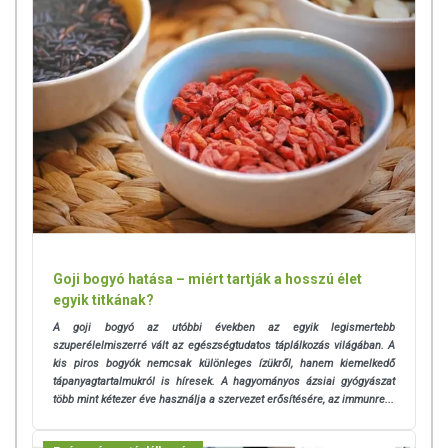
Goji bogyó hatása – miért tartják a hosszú élet
egyik titkának?
A goji bogyó az utóbbi években az egyik legismertebb
szuperélelmiszerré vált az egészségtudatos táplálkozás világában. A
kis piros bogyók nemcsak különleges ízükről, hanem kiemelkedő
tápanyagtartalmukról is híresek. A hagyományos ázsiai gyógyászat
több mint kétezer éve használja a szervezet erősítésére, az immunre...