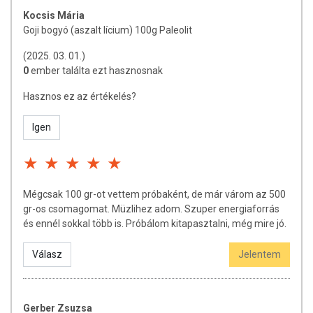
In vitro tanulmányok azt mutatják, hogy a goji bogyóban
Kocsis Mária
található ásványi anyagoknak köszönhetően több féle rák-
Goji bogyó (aszalt lícium) 100g Paleolit
sejtet is elpusztíthat. Feltételezhetően olyan
(2025. 03. 01.)
mechanizmussal, hogy meggátolja a rák-sejtek osztódását,
0
ember találta ezt hasznosnak
amely által csökken azok reproduktív kapacitása. Egy
Japánban végzett átfogó tanulmány szerint, a kontroll
Hasznos ez az értékelés?
csoporthoz képest a rákbetegek 58%-ában csökkent a
tumor növekedés a goji bogyót hatására. Egy Mongóliában
Igen
végzett tanulmány azt mutatta, hogy a goji bogyót
fogyasztó betegeknek jelentősen megnőtt a lymfocita
aktivitása, és vérük megfiatalodott.
A Lycium Barbarum (a goji latin neve) számos
Mégcsak 100 gr-ot vettem próbaként, de már várom az 500
legendás egészség-növelő hatását tudományos
gr-os csomagomat. Müzlihez adom. Szuper energiaforrás
tanulmányok erősítik meg. Ezek az:
és ennél sokkal több is. Próbálom kitapasztalni, még mire jó.
immunválaszt fokozó hatás
Válasz
Jelentem
kimerültség ellenes hatás
súly-csökkenés
szabad gyök gátlás
Gerber Zsuzsa