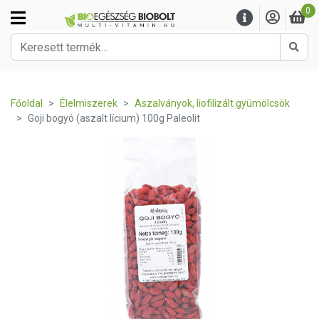
0
Kere
Főoldal
Élelmiszerek
Aszalványok, liofilizált gyümölcsök
Goji bogyó (aszalt lícium) 100g Paleolit