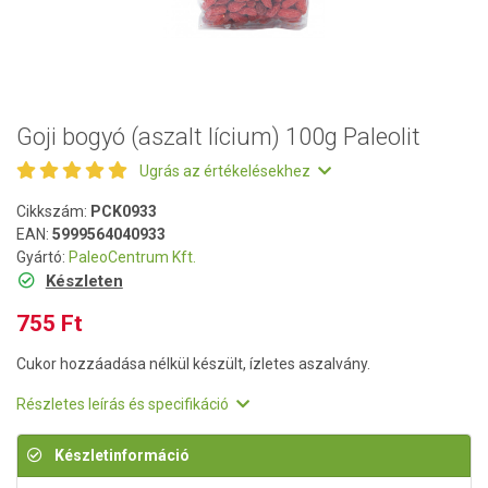
Goji bogyó (aszalt lícium) 100g Paleolit
Ugrás az értékelésekhez
Cikkszám:
PCK0933
EAN:
5999564040933
Gyártó:
PaleoCentrum Kft.
Készleten
755 Ft
Cukor hozzáadása nélkül készült, ízletes aszalvány.
Részletes leírás és specifikáció
Készletinformáció