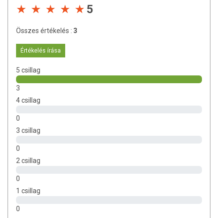
5
Esszenciális zsírsavakat is tartalmaz, melyek
szükségesek a szervezet hormon termeléséhez, és
az agy és idegrendszer tökéletes működéséhez.
Összes értékelés :
3
Ciperont is tartalmaz, s ez a szeszkviterpén
előnyösen hat a szívre és a vérnyomásra, és
Értékelés írása
kedvezően befolyásolja a menstruációs zavarokat. A
méhnyak rák kezelésére is használják.
5 csillag
Szolavetivont tartalmaz, amely erőteljes gomba-ölő
3
és baktérium-ölő vegyület.
Fizalint tartalmaz, amely hatásos a leukémia főbb
4 csillag
típusainak kezelésében. Bebizonyították erről a
0
vegyületről, hogy növeli a lép természetes killer-sejt
aktivitását, a normál és a tumoros egérben, és rák-
3 csillag
ellenes hatása széles spektrumú. A hepatitisz B
0
kezelésében is használják.
Betaint tartalmaz, amely a máj kolin termelésében
2 csillag
tölt be szerepet, s amely vegyület jótékonyan hat
0
idegesség esetén, javítja a memóriát, gyorsítja az
1 csillag
izom-növekedést és védi a májat is. A betain metil
csoportjai révén a szervezet energia folyamataiban is
0
részt vesz, segít csökkenteni a homocisztein szintet,