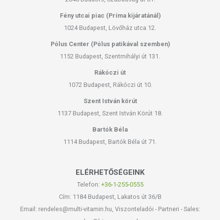
Fény utcai piac (Príma kijáratánál)
1024 Budapest, Lövőház utca 12.
Pólus Center (Pólus patikával szemben)
1152 Budapest, Szentmihályi út 131.
Rákóczi út
1072 Budapest, Rákóczi út 10.
Szent István körút
1137 Budapest, Szent István Körút 18.
Bartók Béla
1114 Budapest, Bartók Béla út 71.
ELÉRHETŐSÉGEINK
Telefon:
+36-1-255-0555
Cím: 1184 Budapest, Lakatos út 36/B
Email: rendeles@multi-vitamin.hu, Viszonteladói - Partneri - Sales: