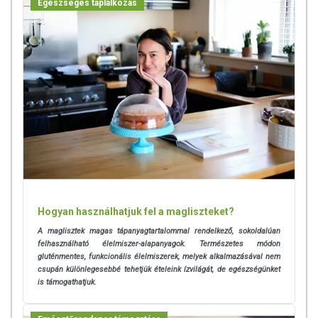
Egészséges táplálkozás
Hogyan használhatjuk fel a magliszteket?
A maglisztek magas tápanyagtartalommal rendelkező, sokoldalúan
felhasználható élelmiszer-alapanyagok. Természetes módon
gluténmentes, funkcionális élelmiszerek, melyek alkalmazásával nem
csupán különlegesebbé tehetjük ételeink ízvilágát, de egészségünket
is támogathatjuk.