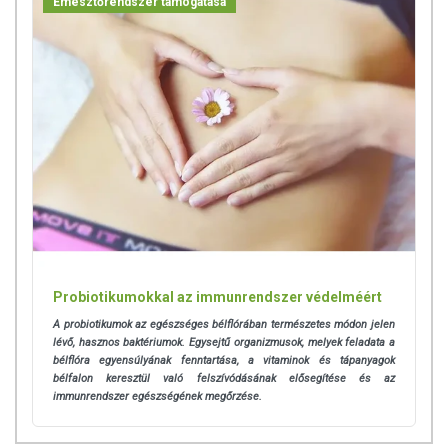
Emésztőrendszer támogatása
Probiotikumokkal az immunrendszer védelméért
A probiotikumok az egészséges bélflórában természetes módon jelen
lévő, hasznos baktériumok. Egysejtű organizmusok, melyek feladata a
bélflóra egyensúlyának fenntartása, a vitaminok és tápanyagok
bélfalon keresztül való felszívódásának elősegítése és az
immunrendszer egészségének megőrzése.