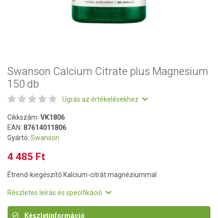
Swanson Calcium Citrate plus Magnesium
150 db
Ugrás az értékelésekhez
Cikkszám:
VK1806
EAN:
87614011806
Gyártó:
Swanson
4 485 Ft
Étrend-kiegészítő Kalcium-citrát magnéziummal
Részletes leírás és specifikáció
Készletinformáció