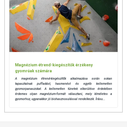
Magnézium étrend-kiegészítők érzékeny
gyomrúak számára
A magnézium étrend-kiegészítők alkalmazása során sokan
tapasztalnak puffadást, hasmenést és egyéb kellemetlen
gyomorpanaszokat. A kellemetlen tünetek elkerülése érdekében
érdemes olyan magnézium-formát választani, mely kíméletes a
gyomorhoz, ugyanakkor jó biohasznosulással rendelkezik. Írásu...