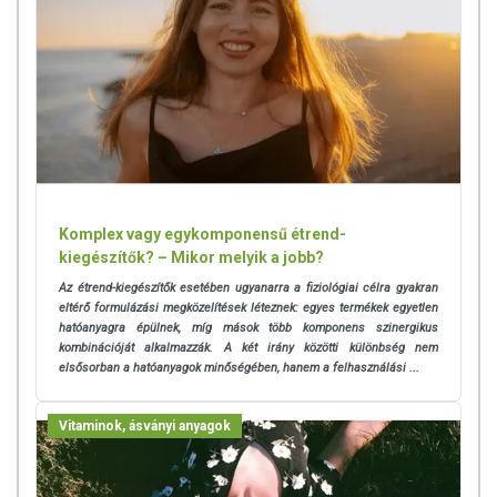
Komplex vagy egykomponensű étrend-
kiegészítők? – Mikor melyik a jobb?
Az étrend-kiegészítők esetében ugyanarra a fiziológiai célra gyakran
eltérő formulázási megközelítések léteznek: egyes termékek egyetlen
hatóanyagra épülnek, míg mások több komponens szinergikus
kombinációját alkalmazzák. A két irány közötti különbség nem
elsősorban a hatóanyagok minőségében, hanem a felhasználási ...
Vitaminok, ásványi anyagok