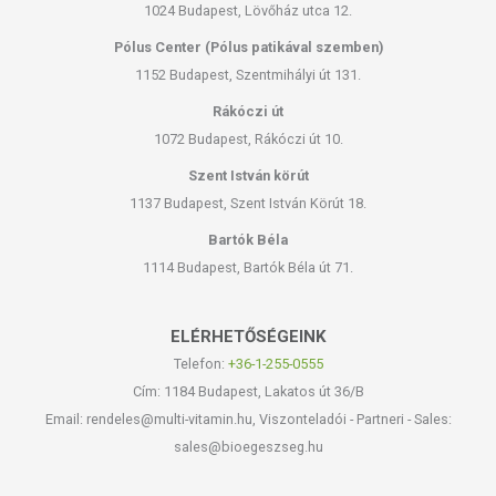
1024 Budapest, Lövőház utca 12.
Pólus Center (Pólus patikával szemben)
1152 Budapest, Szentmihályi út 131.
Rákóczi út
1072 Budapest, Rákóczi út 10.
Szent István körút
1137 Budapest, Szent István Körút 18.
Bartók Béla
1114 Budapest, Bartók Béla út 71.
ELÉRHETŐSÉGEINK
Telefon:
+36-1-255-0555
Cím: 1184 Budapest, Lakatos út 36/B
Email: rendeles@multi-vitamin.hu, Viszonteladói - Partneri - Sales:
sales@bioegeszseg.hu