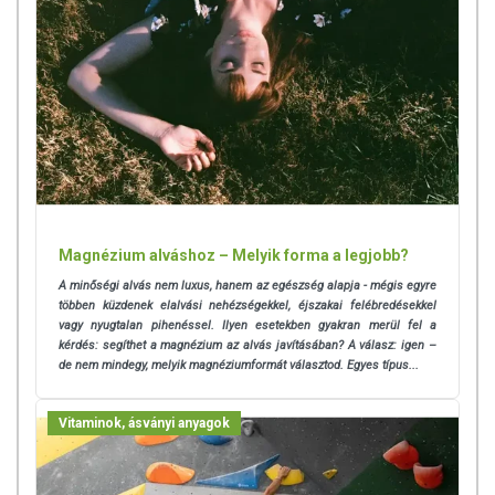
Magnézium alváshoz – Melyik forma a legjobb?
A minőségi alvás nem luxus, hanem az egészség alapja - mégis egyre
többen küzdenek elalvási nehézségekkel, éjszakai felébredésekkel
vagy nyugtalan pihenéssel. Ilyen esetekben gyakran merül fel a
kérdés: segíthet a magnézium az alvás javításában? A válasz: igen –
de nem mindegy, melyik magnéziumformát választod. Egyes típus...
Vitaminok, ásványi anyagok