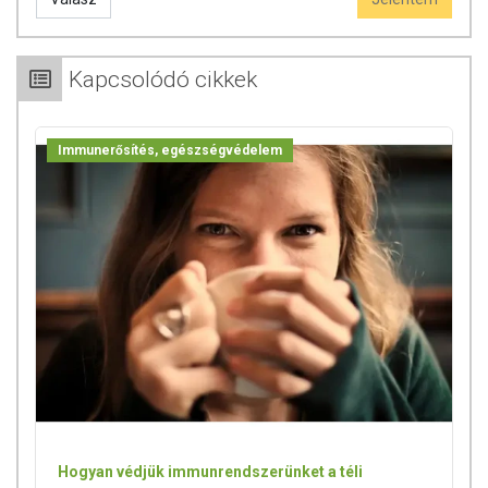
2x2 kapszula/nap, valamint igény és szükség szerint max. 3x2-3
kapszula/nap.
Kapcsolódó cikkek
ÖSSZETEVŐK
Búzacsíra szárítmány, Brokkolicsíra szárítmány, Szőlő mag-héj
Immunerősítés, egészségvédelem
szárítmány, Cirok mag-héj szárítmány, Szeder mag-héj szárítmány,
Cseresznyehéj szárítmány, Ribizli mag-héj szárítmány, Bodza héj
szárítmány, Szilva héj szárítmány, Almahéj szárítmány, Lucernacsíra
szárítmány, zselatin, színezék (titán-dioxid).
TOVÁBBI TUDNIVALÓK
Forgalmazó:
Crystal Pharma Kft.
Az oldalunkon lévő adatokat folyamatosan frissítjük, törekszünk arra,
hogy naprakészek legyenek. Szeretnénk felhívni azonban a figyelmet,
hogy ennek ellenére a webshopon szereplő adatok (beleértve a
termékfotókat, tápérték-, összetétel-, és allergén információkat is) csak
tájékoztató jellegűek, a tényleges értékek eltérhetnek az élelmiszerek
Hogyan védjük immunrendszerünket a téli
természetéből adódóan. A friss, aktuális információkat a termékek