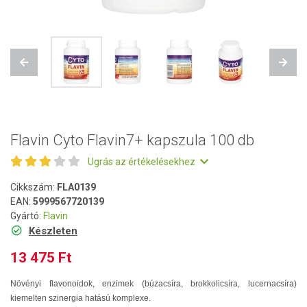
Previous
Next
Flavin Cyto Flavin7+ kapszula 100 db
Ugrás az értékelésekhez
Cikkszám:
FLA0139
EAN:
5999567720139
Gyártó:
Flavin
Készleten
13 475 Ft
Növényi flavonoidok, enzimek (búzacsíra, brokkolicsíra, lucernacsíra)
kiemelten szinergia hatású komplexe.