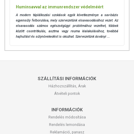
Huminsavval az immunrendszer védelméért
A modern táplálkozási szokások egyik következménye a sav-bázis
egyensúly felborulása, mely szervezetünk elsavasodásához vezet. Az
elsavasodás számos egészségügyi problémához vezethet, többek
között csontritkulás, asztma vagy reuma kialakulásához, továbbá
hajhullást és súlynövekedést is okozhat. Szervezetünk ásványi ...
SZÁLLÍTÁSI INFORMÁCIÓK
Házhozszállítás, Árak
Átvételi pontok
INFORMÁCIÓK
Rendelés módosítása
Rendelés lemondása
Reklamáció, panasz