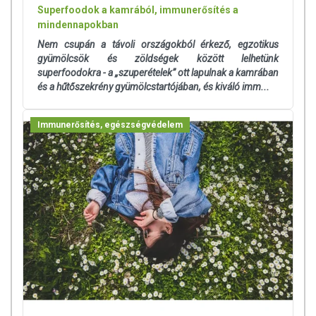
Superfoodok a kamrából, immunerősítés a
mindennapokban
Nem csupán a távoli országokból érkező, egzotikus
gyümölcsök és zöldségek között lelhetünk
superfoodokra - a „szuperételek” ott lapulnak a kamrában
és a hűtőszekrény gyümölcstartójában, és kiváló imm...
Immunerősítés, egészségvédelem