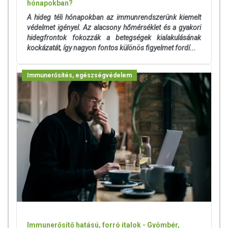
hónapokban?
csomagolásán találják meg.
A hideg téli hónapokban az immunrendszerünk kiemelt
védelmet igényel. Az alacsony hőmérséklet és a gyakori
hidegfrontok fokozzák a betegségek kialakulásának
Az étrend-kiegészítők az érvényben levő európai uniós szabályozás
kockázatát, így nagyon fontos különös figyelmet fordí...
szerint élelmiszereknek minősülnek, amelyek a hagyományos étrend
kiegészítését szolgálják, és koncentrált formában tartalmaznak
tápanyagokat. Bár az étrend-kiegészítők kedvező élettani hatással
Immunerősítés, egészségvédelem
rendelkezhetnek, amely egyénenként eltérő lehet, jelölésük,
megjelenítésük, és reklámozásuk során nem engedélyezett a
készítményeknek betegséget megelőző vagy gyógyító hatást
tulajdonítani.
A termék nem helyettesíti a kiegyensúlyozott, vegyes étrendet és az
egészséges életmódot! A termék nem gyógyít betegségeket! A termék
nem az orvosi kezelés helyettesítésére alkalmas! Betegség esetén
használatát beszélje meg kezelőorvosával. Az ajánlott napi
fogyasztási mennyiséget ne lépje túl! Ne szedje a készítményt, ha az
összetevők bármelyikére érzékeny vagy allergiás! Kisgyermektől
elzárva tartandó!
Immunerősítő hatású, forró italok - Gyömbér,