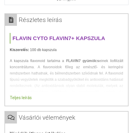
Részletes leírás
FLAVIN CYTO FLAVIN7+ KAPSZULA
Kiszerelés:
100 db kapszula
A kapszula flavonoid tartalma a
FLAVIN7 gyümölcs
einek liofilizált
koncentrátuma. A flavonoidok főleg az emésztő- és keringési
rendszerben hathatnak, és bélrendszerben szívódnak fel. A flavonoid
típusú vegyületek megkötik a szabadgyököket és antioxidáns hatással
rendelkeznek. (Az antioxidánsok olyan stabil molekulák, melyek az
instabil oxidánsokhoz kötődnek és semlegesítik azokat. Az
Teljes leírás
oxidánsokat mindig is összefüggésbe hozták a rákkal és a korai
öregedéssel.) A flavonoidok kiváló élettani hatását számos külföldi és
hazai klinikai és laboratóriumi vizsgálat igazolja.
Vásárlói vélemények
Mit érdemes tudni az Enzimekről?
Olyan fehérjék, melyek a szervezetben lezajló kémiai reakciók