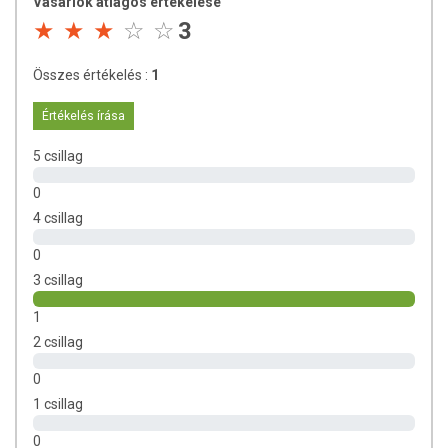
Vásárlók átlagos értékelése
sebességét fokozzák (katalizálják)
3
Háromezer enzimet fedeztek fel az emberi szervezetben. -
Egyetlen perc alatt az enzimek 36 millió biokémiai folyamatban
Összes értékelés :
1
vesznek részt.
Születésnél már rendelkezünk egy adott mennyiséggel, ám
Értékelés írása
utána, csakúgy mint a vitaminokat, folyamatosan pótolnunk
kell.
5 csillag
Ám a vitaminokkal ellentétben, az enzimeket csak élő
szervezet tudja létrehozni
0
A legkitűnőbb enzimforrásunk a növényi csírák A pici magból, a
4 csillag
nedvesség és a meleg hatására, óriási energiával tör elő az új
élet.
0
3 csillag
A magok egy növény felneveléséhez szükséges hatalmas
mennyiségű ENZIMET tartalmaznak, amely csírázáskor még inkább
1
felszaporodik! Egészségünk múlik azon hogy van-e elegendő enzim a
2 csillag
szervezetünkben! A gyógykezelések, a hiányos táplálkozás, és a
betegségek is óriási mennyiséget emésztenek fel enzim-
0
háztartásunkból, így idővel az egyensúly megbomlik, a szervezet
1 csillag
egyre jobban ki van téve a súlyos betegségeknek.
0