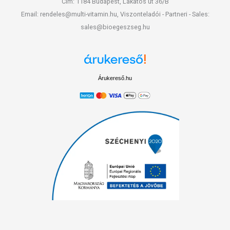
Cím: 1184 Budapest, Lakatos út 36/B
Email: rendeles@multi-vitamin.hu, Viszonteladói - Partneri - Sales:
sales@bioegeszseg.hu
Árukereső.hu