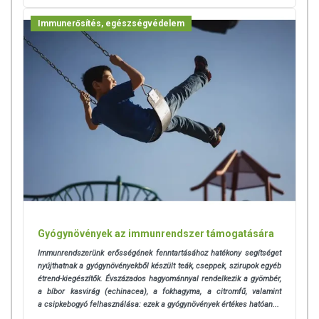
Immunerősítés, egészségvédelem
Gyógynövények az immunrendszer támogatására
Immunrendszerünk erősségének fenntartásához hatékony segítséget
nyújthatnak a gyógynövényekből készült teák, cseppek, szirupok egyéb
étrend-kiegészítők. Évszázados hagyománnyal rendelkezik a gyömbér,
a bíbor kasvirág (echinacea), a fokhagyma, a citromfű, valamint
a csipkebogyó felhasználása: ezek a gyógynövények értékes hatóan...