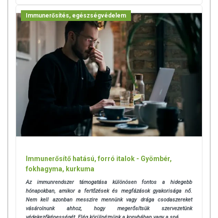
Immunerősítés, egészségvédelem
Immunerősítő hatású, forró italok - Gyömbér,
fokhagyma, kurkuma
Az immunrendszer támogatása különösen fontos a hidegebb
hónapokban, amikor a fertőzések és megfázások gyakorisága nő.
Nem kell azonban messzire mennünk vagy drága csodaszereket
vásárolnunk ahhoz, hogy megerősítsük szervezetünk
védekezőképességét. Elég körülnéznünk a konyhában vagy a spá...