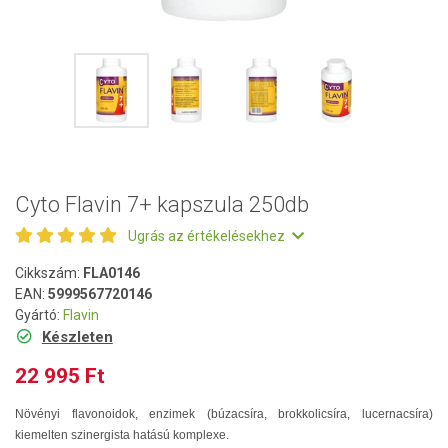
Cyto Flavin 7+ kapszula 250db
Ugrás az értékelésekhez
Cikkszám:
FLA0146
EAN:
5999567720146
Gyártó:
Flavin
Készleten
22 995 Ft
Növényi flavonoidok, enzimek (búzacsíra, brokkolicsíra, lucernacsíra)
kiemelten szinergista hatású komplexe.