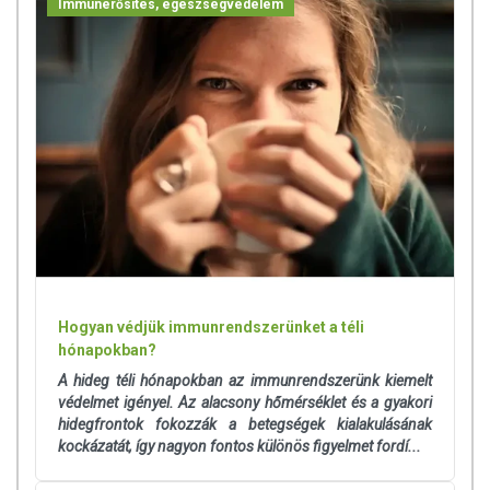
Bodza héj szárítmány, Szilva héj szárítmány, Almahéj szárítmány,
Immunerősítés, egészségvédelem
Lucernacsíra szárítmány, zselatin, színezék (titán-dioxid).
TOVÁBBI TUDNIVALÓK
Forgalmazó:
Crystal Pharma Kft.
Az oldalunkon lévő adatokat folyamatosan frissítjük, törekszünk arra,
hogy naprakészek legyenek. Szeretnénk felhívni azonban a figyelmet,
hogy ennek ellenére a webshopon szereplő adatok (beleértve a
termékfotókat, tápérték-, összetétel-, és allergén információkat is) csak
tájékoztató jellegűek, a tényleges értékek eltérhetnek az élelmiszerek
természetéből adódóan. A friss, aktuális információkat a termékek
csomagolásán találják meg.
Hogyan védjük immunrendszerünket a téli
hónapokban?
Az étrend-kiegészítők az érvényben levő európai uniós szabályozás
A hideg téli hónapokban az immunrendszerünk kiemelt
szerint élelmiszereknek minősülnek, amelyek a hagyományos étrend
védelmet igényel. Az alacsony hőmérséklet és a gyakori
kiegészítését szolgálják, és koncentrált formában tartalmaznak
hidegfrontok fokozzák a betegségek kialakulásának
tápanyagokat. Bár az étrend-kiegészítők kedvező élettani hatással
kockázatát, így nagyon fontos különös figyelmet fordí...
rendelkezhetnek, amely egyénenként eltérő lehet, jelölésük,
megjelenítésük, és reklámozásuk során nem engedélyezett a