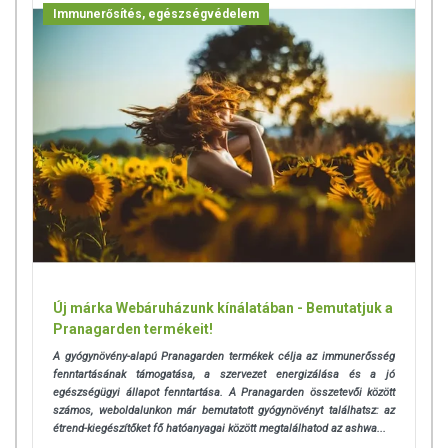
Immunerősítés, egészségvédelem
készítményeknek betegséget megelőző vagy gyógyító hatást
tulajdonítani.
A termék nem helyettesíti a kiegyensúlyozott, vegyes étrendet és az
egészséges életmódot! A termék nem gyógyít betegségeket! A termék
nem az orvosi kezelés helyettesítésére alkalmas! Betegség esetén
használatát beszélje meg kezelőorvosával. Az ajánlott napi
fogyasztási mennyiséget ne lépje túl! Ne szedje a készítményt, ha az
összetevők bármelyikére érzékeny vagy allergiás! Kisgyermektől
elzárva tartandó!
Új márka Webáruházunk kínálatában - Bemutatjuk a
Pranagarden termékeit!
A gyógynövény-alapú Pranagarden termékek célja az immunerősség
fenntartásának támogatása, a szervezet energizálása és a jó
egészségügyi állapot fenntartása. A Pranagarden összetevői között
számos, weboldalunkon már bemutatott gyógynövényt találhatsz: az
étrend-kiegészítőket fő hatóanyagai között megtalálhatod az ashwa...