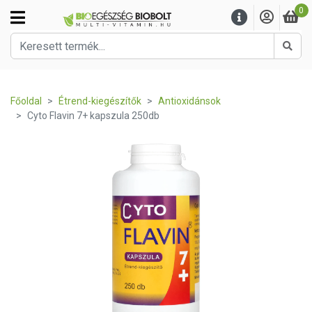
0
Kere
Főoldal
Étrend-kiegészítők
Antioxidánsok
Cyto Flavin 7+ kapszula 250db