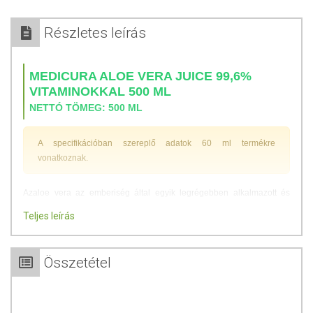
Részletes leírás
MEDICURA ALOE VERA JUICE 99,6%
VITAMINOKKAL 500 ML
NETTÓ TÖMEG: 500 ML
A specifikációban szereplő adatok 60 ml termékre
vonatkoznak.
Azaloe vera az emberiség által egyik legrégebben alkalmazott és
legsokoldalúbb gyógynövényünk. Egyes források szerint az ókori
Teljes leírás
Nefertiti és Kleopátra uralkodók aloe verával és mézzel őrizték meg
legendás szépségüket. Az aloe verát a „menny varázslatának” és az
„ifjúság táplálékforrásának” nevezték.
Összetétel
A Medicura terméke
tiszta, friss növénylé
, nem pedig az aloe vera
koncentrátum újrahígítása. Az aloe vera leveleit a
„Barbadensis
Miller”
fajta kifejlett, hároméves növényeiről gyűjtik, kézzel hámozzák,