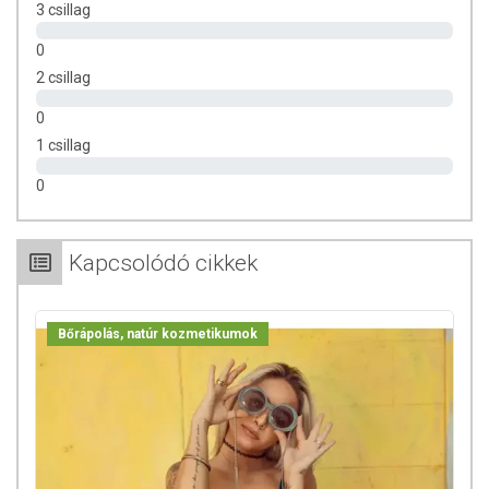
3 csillag
Az oldalunkon lévő adatokat folyamatosan frissítjük, törekszünk arra,
0
hogy naprakészek legyenek. Szeretnénk felhívni azonban a figyelmet,
2 csillag
hogy ennek ellenére a webshopon szereplő adatok (beleértve a
termékfotókat, tápérték-, összetétel-, és allergén információkat is) csak
0
tájékoztató jellegűek, a tényleges értékek eltérhetnek az élelmiszerek
1 csillag
természetéből adódóan. A friss, aktuális információkat a termékek
csomagolásán találják meg
.
0
Kapcsolódó cikkek
Bőrápolás, natúr kozmetikumok