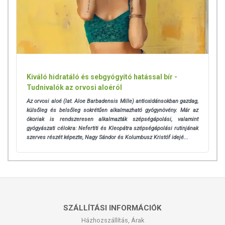
Kiváló hidratáló és sebgyógyító hatással bír -
Tudnivalók az orvosi aloéról
Az orvosi aloé (lat. Aloe Barbadensis Mille) antioxidánsokban gazdag,
külsőleg és belsőleg sokrétűen alkalmazható gyógynövény. Már az
ókoriak is rendszeresen alkalmazták szépségápolási, valamint
gyógyászati célokra: Nefertiti és Kleopátra szépségápolási rutinjának
szerves részét képezte, Nagy Sándor és Kolumbusz Kristóf idejé...
SZÁLLÍTÁSI INFORMÁCIÓK
Házhozszállítás, Árak