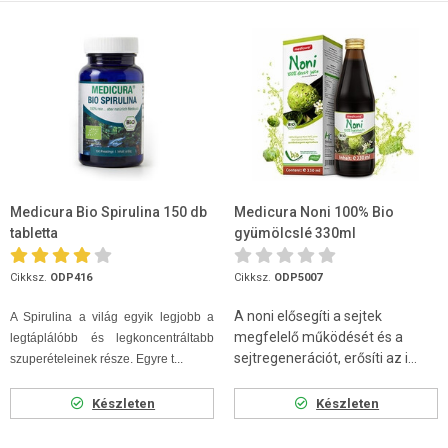
Medicura Bio Spirulina 150 db
Medicura Noni 100% Bio
tabletta
gyümölcslé 330ml
Cikksz.
ODP416
Cikksz.
ODP5007
A noni elősegíti a sejtek
A Spirulina a világ egyik legjobb a
megfelelő működését és a
legtáplálóbb és legkoncentráltabb
sejtregenerációt, erősíti az i...
szuperételeinek része. Egyre t...
Készleten
Készleten