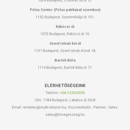
1024 Budapest, Lövőház utca 12.
Pólus Center (Pólus patikával szemben)
1152 Budapest, Szentmihályi út 131.
Rákóczi út
1072 Budapest, Rákóczi út 10.
Szent István körút
1137 Budapest, Szent István Körút 18.
Bartók Béla
1114 Budapest, Bartók Béla út 71.
ELÉRHETŐSÉGEINK
Telefon:
+36-1-255-0555
Cím: 1184 Budapest, Lakatos út 36/B
Email: rendeles@multi-vitamin.hu, Viszonteladói - Partneri - Sales:
sales@bioegeszseg.hu