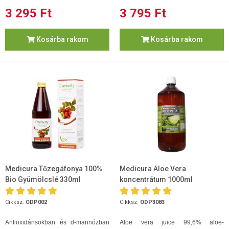
3 295 Ft
3 795 Ft
Kosárba rakom
Kosárba rakom
Medicura Tőzegáfonya 100%
Medicura Aloe Vera
Bio Gyümölcslé 330ml
koncentrátum 1000ml
Cikksz.
ODP002
Cikksz.
ODP3083
Antioxidánsokban és d-mannózban
Aloe vera juice 99,6% aloe-