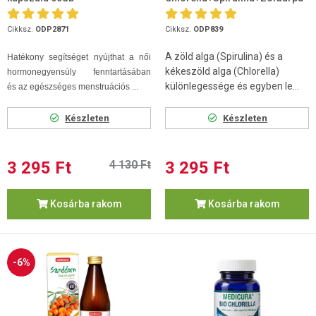
tabletta 120 db
Cikksz.
ODP2871
Cikksz.
ODP839
A zöld alga (Spirulina) és a
Hatékony segítséget nyújthat a női
kékeszöld alga (Chlorella)
hormonegyensúly fenntartásában
különlegessége és egyben le...
és az egészséges menstruációs ...
Készleten
Készleten
3 295 Ft
4 130 Ft
3 295 Ft
Kosárba rakom
Kosárba rakom
-6%