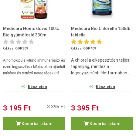
Medicura Homoktövis 100%
Medicura Bio Chlorella 150db
Bio gyümölcslé 330ml
tabletta
Cikksz.
ODP309
Cikksz.
ODP409
A chlorella elképesztően teljes
A homoktövis kitűnő immunerősítő és
tápanyag, mindez a
ezért fogyasztása kifejezetten ajánlott
legegyszerűbb életformában...
műtétek és fertőző betegségek utá...
Készleten
Készleten
3 195 Ft
3 395 Ft
3 395 Ft
Kosárba rakom
Kosárba rakom