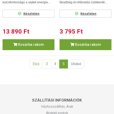
kulcsfontosságú a sejtek energia...
fáradtság és kifáradás csökkenté...
Készleten
Készleten
13 890 Ft
3 795 Ft
Kosárba rakom
Kosárba rakom
Első
3
4
5
Utolsó
SZÁLLÍTÁSI INFORMÁCIÓK
Házhozszállítás, Árak
Átvételi pontok