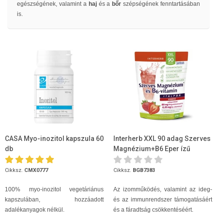
egészségének, valamint a
haj
és a
bőr
szépségének fenntartásában
is.
CASA Myo-inozitol kapszula 60
Interherb XXL 90 adag Szerves
db
Magnézium+B6 Eper ízű
italpor 270 g
Cikksz.
CMX0777
Cikksz.
BGB7383
100% myo-inozitol vegetáriánus
Az izomműködés, valamint az ideg-
kapszulában, hozzáadott
és az immunrendszer támogatásáért
adalékanyagok nélkül.
és a fáradtság csökkentéséért.