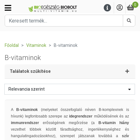
0
Kere
Főoldal
Vitaminok
B-vitaminok
B-vitaminok
Találatok szűkítése
Relevancia szerint
A
B-vitaminok
(melyeket összefoglaló néven B-komplexnek is
hívunk) legfontosabb szerepe az
idegrendszer
működésének és az
immunrendszer
erősségének megőrzése (a
B-vitamin hiány
vezethet többek között fáradtsághoz, ingerlékenységhez és
hangulatingadozásokhoz), szerepet játszanak továbbá a
szív