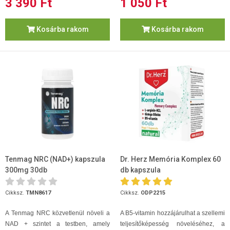
3 390 Ft
1 050 Ft
Kosárba rakom
Kosárba rakom
Tenmag NRC (NAD+) kapszula
Dr. Herz Memória Komplex 60
300mg 30db
db kapszula
Cikksz.
TMN8617
Cikksz.
ODP2215
A Tenmag NRC közvetlenül növeli a
A B5-vitamin hozzájárulhat a szellemi
NAD + szintet a testben, amely
teljesítőképesség növeléséhez, a