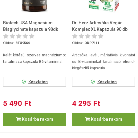
Biotech USA Magnesium
Dr. Herz Articsóka Vegán
Bisglycinate kapszula 90db
Komplex XL Kapszula 90 db
Cikksz.
BTU9564
Cikksz.
ODP7111
Kelát kötésű, szerves magnéziumot
Articsóka levél, máriatövis kivonatot
tartalmazó kapszula B6-vitaminnal.
és B-vitaminokat tartalmazó étrend-
kiegészítő kapszula.
Készleten
Készleten
5 490 Ft
4 295 Ft
Kosárba rakom
Kosárba rakom