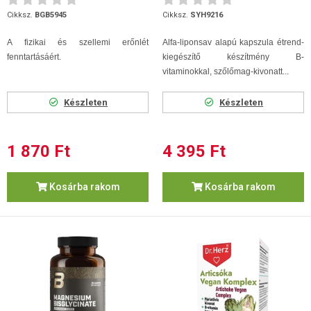
Cikksz.
BGB5945
Cikksz.
SYH9216
A fizikai és szellemi erőnlét
Alfa-liponsav alapú kapszula étrend-
fenntartásáért.
kiegészítő készítmény B-
vitaminokkal, szőlőmag-kivonatt...
Készleten
Készleten
1 870 Ft
4 395 Ft
Kosárba rakom
Kosárba rakom