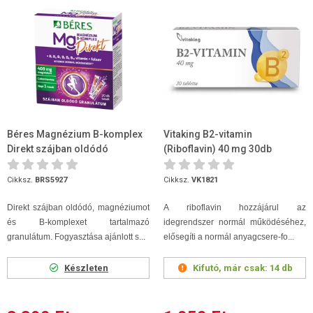
Béres Magnézium B-komplex
Vitaking B2-vitamin
Direkt szájban oldódó
(Riboflavin) 40 mg 30db
granulátum 20 adag
Cikksz.
BRS5927
Cikksz.
VK1821
Direkt szájban oldódó, magnéziumot
A riboflavin hozzájárul az
és B-komplexet tartalmazó
idegrendszer normál működéséhez,
granulátum. Fogyasztása ajánlott s...
elősegíti a normál anyagcsere-fo...
Készleten
Kifutó, már csak:
14 db