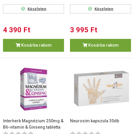
Készleten
Készleten
4 390 Ft
3 995 Ft
Kosárba rakom
Kosárba rakom
Interherb Magnézium 250mg &
Neurosim kapszula 30db
B6-vitamin & Ginseng tabletta
30 db