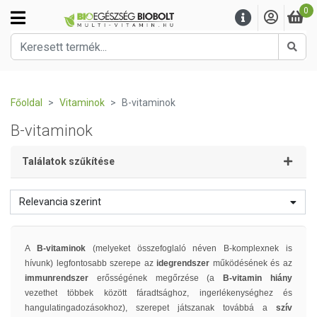
0
Kere
Főoldal
Vitaminok
B-vitaminok
B-vitaminok
Találatok szűkítése
Relevancia szerint
A
B-vitaminok
(melyeket összefoglaló néven B-komplexnek is
hívunk) legfontosabb szerepe az
idegrendszer
működésének és az
immunrendszer
erősségének megőrzése (a
B-vitamin hiány
vezethet többek között fáradtsághoz, ingerlékenységhez és
hangulatingadozásokhoz), szerepet játszanak továbbá a
szív