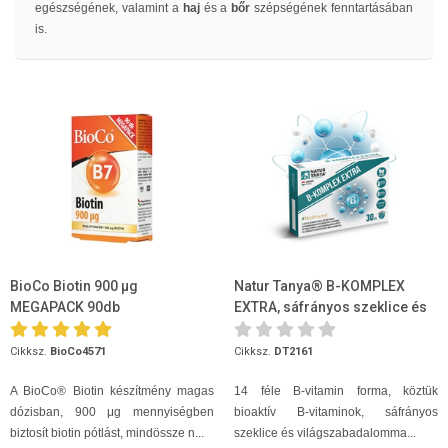
egészségének, valamint a
haj
és a
bőr
szépségének fenntartásában
is.
BioCo Biotin 900 µg
Natur Tanya® B-KOMPLEX
MEGAPACK 90db
EXTRA, sáfrányos szeklice és
fekete bors kivonat 30db
Cikksz.
BioCo4571
Cikksz.
DT2161
A BioCo® Biotin készítmény magas
14 féle B-vitamin forma, köztük
dózisban, 900 μg mennyiségben
bioaktív B-vitaminok, sáfrányos
biztosít biotin pótlást, mindössze n...
szeklice és világszabadalomma...