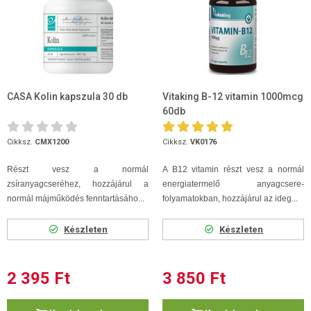
CASA Kolin kapszula 30 db
Vitaking B-12 vitamin 1000mcg
60db
Cikksz.
CMX1200
Cikksz.
VK0176
Részt vesz a normál
A B12 vitamin részt vesz a normál
zsíranyagcseréhez, hozzájárul a
energiatermelő anyagcsere-
normál májműködés fenntartásáho...
folyamatokban, hozzájárul az ideg...
Készleten
Készleten
2 395 Ft
3 850 Ft