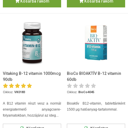
Kosárba rakom
Kosárba rakom
Vitaking B-12 vitamin 1000mcg
BioCo BIOAKTÍV B-12 vitamin
90db
60db
Cikksz.
VK0183
Cikksz.
BioCo4045
A B12 vitamin részt vesz a normál
Bioaktív B12-vitamin, tablettánként
energiatermelő anyagcsere-
1500 μg hatóanyag-tartalommal.
folyamatokban, hozzájárul az ideg...