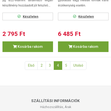
μg B12-vitamint tartalmazó vegán
gyulladás vagy metilált formák iránti
készítmény hozzáadott jól felszívó...
érzékenység esetén.
Készleten
Készleten
2 795 Ft
6 485 Ft
Kosárba rakom
Kosárba rakom
Első
2
3
4
5
Utolsó
SZÁLLÍTÁSI INFORMÁCIÓK
Házhozszállítás, Árak