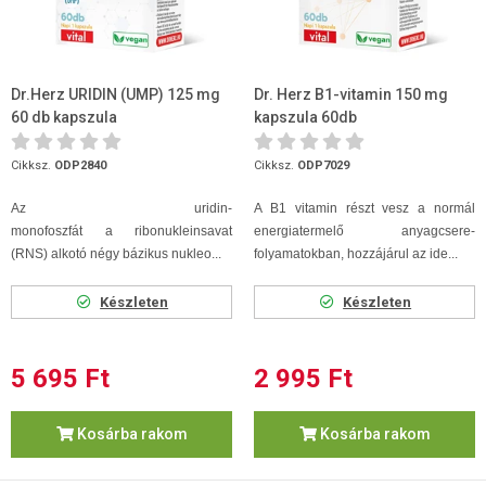
Dr.Herz URIDIN (UMP) 125 mg
Dr. Herz B1-vitamin 150 mg
60 db kapszula
kapszula 60db
Cikksz.
ODP2840
Cikksz.
ODP7029
Az uridin-
A B1 vitamin részt vesz a normál
monofoszfát a ribonukleinsavat
energiatermelő anyagcsere-
(RNS) alkotó négy bázikus nukleo...
folyamatokban, hozzájárul az ide...
Készleten
Készleten
5 695 Ft
2 995 Ft
Kosárba rakom
Kosárba rakom