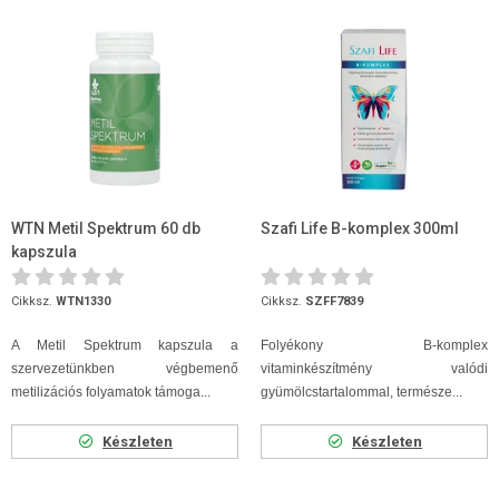
WTN Metil Spektrum 60 db
Szafi Life B-komplex 300ml
kapszula
Cikksz.
WTN1330
Cikksz.
SZFF7839
A Metil Spektrum kapszula a
Folyékony B-komplex
szervezetünkben végbemenő
vitaminkészítmény valódi
metilizációs folyamatok támoga...
gyümölcstartalommal, természe...
Készleten
Készleten