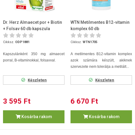
Dr. Herz Almaecet por + Biotin
WTN Metilmentes B12-vitamin
+ Folsav 60 db kapszula
komplex 60 db
Cikksz.
ODP1881
Cikksz.
WTN1705
Kapszulánként 350 mg almaecet
A metilmentes B12-vitamin komplex
porral, B-vitaminokkal, folsavval.
azok számára készült, akiknek
szervezete nem tolerálja a metilált...
Készleten
Készleten
3 595 Ft
6 670 Ft
Kosárba rakom
Kosárba rakom