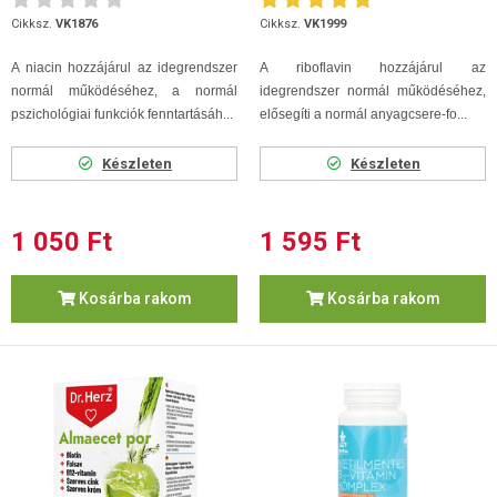
Cikksz.
VK1876
Cikksz.
VK1999
A niacin hozzájárul az idegrendszer
A riboflavin hozzájárul az
normál működéséhez, a normál
idegrendszer normál működéséhez,
pszichológiai funkciók fenntartásáh...
elősegíti a normál anyagcsere-fo...
Készleten
Készleten
1 050 Ft
1 595 Ft
Kosárba rakom
Kosárba rakom