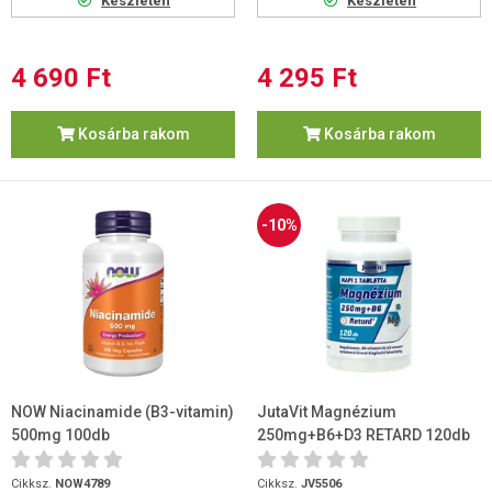
Készleten
Készleten
4 690 Ft
4 295 Ft
Kosárba rakom
Kosárba rakom
-10%
NOW Niacinamide (B3-vitamin)
JutaVit Magnézium
500mg 100db
250mg+B6+D3 RETARD 120db
Cikksz.
NOW4789
Cikksz.
JV5506