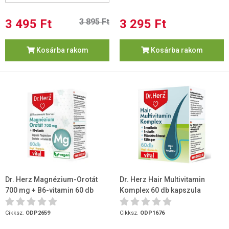
3 495 Ft
3 895 Ft
3 295 Ft
Kosárba rakom
Kosárba rakom
Dr. Herz Magnézium-Orotát
Dr. Herz Hair Multivitamin
700 mg + B6-vitamin 60 db
Komplex 60 db kapszula
kapszula
Cikksz.
ODP2659
Cikksz.
ODP1676