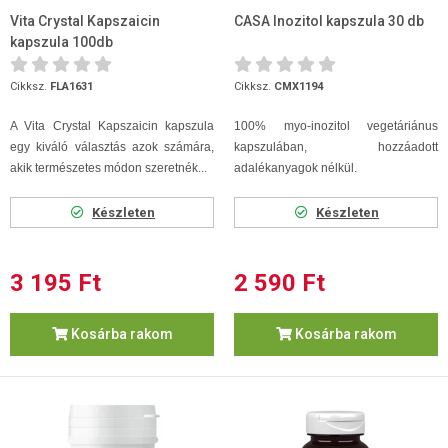
Vita Crystal Kapszaicin
CASA Inozitol kapszula 30 db
kapszula 100db
Cikksz.
FLA1631
Cikksz.
CMX1194
A Vita Crystal Kapszaicin kapszula
100% myo-inozitol vegetáriánus
egy kiváló választás azok számára,
kapszulában, hozzáadott
akik természetes módon szeretnék...
adalékanyagok nélkül.
Készleten
Készleten
3 195 Ft
2 590 Ft
Kosárba rakom
Kosárba rakom