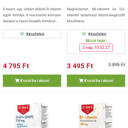
A niacin, egy vízben oldódó B-vitamin
Magnéziumot, B6-vitamint és D3-
egyik formája. A niacinamid könnyen
vitamint tartalmazó étrend-kiegészítő
átalakul a niacin bioaktív formáivá...
készítmény.
Készleten
Készleten
Akció lejár:
2 nap, 10:52:26
4 795 Ft
3 495 Ft
3 895 Ft
Kosárba rakom
Kosárba rakom