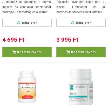
A magnézium támogatja a normál
Búzacsíra kivonatot, köles port, L-
fogazat és csontozat fenntartását,
cisztint, L-metionint, és jól
hozzájárul a fáradtság és a kifárad...
hasznosuló szerves cinket tartalma...
Készleten
Készleten
4 695 Ft
3 995 Ft
Kosárba rakom
Kosárba rakom