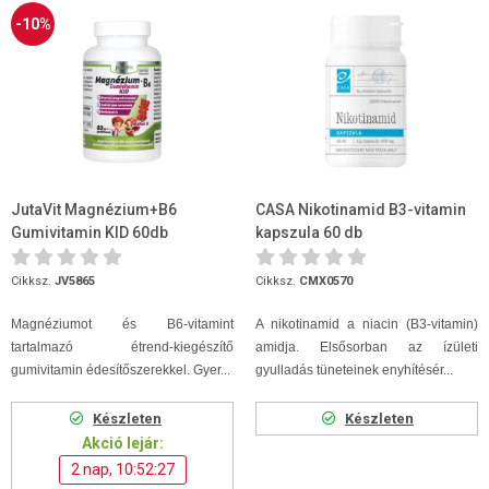
-10%
JutaVit Magnézium+B6
CASA Nikotinamid B3-vitamin
Gumivitamin KID 60db
kapszula 60 db
gumitabletta
Cikksz.
JV5865
Cikksz.
CMX0570
Magnéziumot és B6-vitamint
A nikotinamid a niacin (B3-vitamin)
tartalmazó étrend-kiegészítő
amidja. Elsősorban az ízületi
gumivitamin édesítőszerekkel. Gyer...
gyulladás tüneteinek enyhítésér...
Készleten
Készleten
Akció lejár:
2 nap, 10:52:26