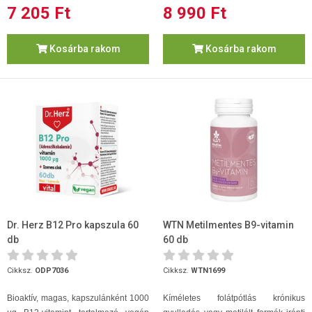
7 205 Ft
8 990 Ft
Kosárba rakom
Kosárba rakom
Dr. Herz B12 Pro kapszula 60
WTN Metilmentes B9-vitamin
db
60 db
Cikksz.
ODP7036
Cikksz.
WTN1699
Bioaktív, magas, kapszulánként 1000
Kíméletes folátpótlás krónikus