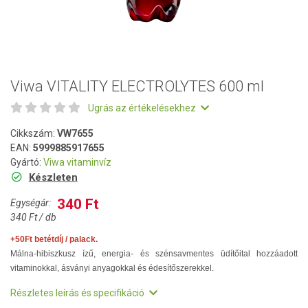
Viwa VITALITY ELECTROLYTES 600 ml
Ugrás az értékelésekhez
Cikkszám:
VW7655
EAN:
5999885917655
Gyártó:
Viwa vitaminvíz
Készleten
340 Ft
Egységár:
340 Ft / db
+50Ft betétdíj / palack.
Málna-hibiszkusz ízű, energia- és szénsavmentes üdítőital hozzáadott
vitaminokkal, ásványi anyagokkal és édesítőszerekkel.
Részletes leírás és specifikáció