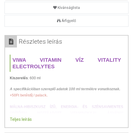
Kívánságlista
Árfigyelő
Részletes leírás
VIWA VITAMIN VÍZ VITALITY
ELECTROLYTES
Kiszerelés
: 600 ml
A specifikációban szereplő adatok 100 ml termékre vonatkoznak.
+50Ft betétdíj / palack.
MÁLNA-HIBISZKUSZ ÍZŰ, ENERGIA- ÉS SZÉNSAVMENTES
ÜDÍTŐITAL HOZZÁADOTT VITAMINOKKAL, ÁSVÁNYI
Teljes leírás
ANYAGOKKAL ÉS ÉDESÍTŐSZEREKKEL.
Glutén- és laktózmentes, vegán termék.