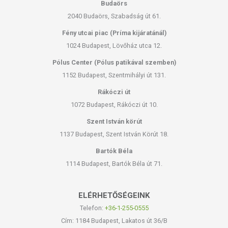
Budaörs
2040 Budaörs, Szabadság út 61.
Fény utcai piac (Príma kijáratánál)
1024 Budapest, Lövőház utca 12.
Pólus Center (Pólus patikával szemben)
1152 Budapest, Szentmihályi út 131.
Rákóczi út
1072 Budapest, Rákóczi út 10.
Szent István körút
1137 Budapest, Szent István Körút 18.
Bartók Béla
1114 Budapest, Bartók Béla út 71.
ELÉRHETŐSÉGEINK
Telefon:
+36-1-255-0555
Cím: 1184 Budapest, Lakatos út 36/B