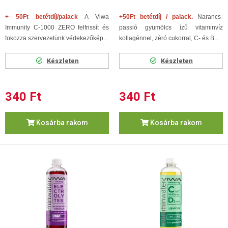
+ 50Ft betétdíj/palack
A Viwa
+50Ft betétdíj / palack.
Narancs-
Immunity C-1000 ZERO felfrissít és
passió gyümölcs ízű vitaminvíz
fokozza szervezetünk védekezőkép...
kollagénnel, zéró cukorral, C- és B...
Készleten
Készleten
340 Ft
340 Ft
Kosárba rakom
Kosárba rakom