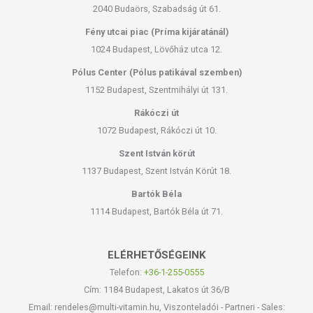
2040 Budaörs, Szabadság út 61.
Fény utcai piac (Príma kijáratánál)
1024 Budapest, Lövőház utca 12.
Pólus Center (Pólus patikával szemben)
1152 Budapest, Szentmihályi út 131.
Rákóczi út
1072 Budapest, Rákóczi út 10.
Szent István körút
1137 Budapest, Szent István Körút 18.
Bartók Béla
1114 Budapest, Bartók Béla út 71.
ELÉRHETŐSÉGEINK
Telefon:
+36-1-255-0555
Cím: 1184 Budapest, Lakatos út 36/B
Email: rendeles@multi-vitamin.hu, Viszonteladói - Partneri - Sales: