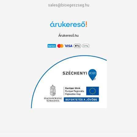
sales@bioegeszseg.hu
Árukereső.hu