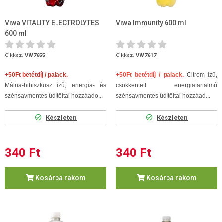
Viwa VITALITY ELECTROLYTES
Viwa Immunity 600 ml
600 ml
Cikksz.
VW7655
Cikksz.
VW7617
+50Ft betétdíj / palack.
+50Ft betétdíj / palack.
Citrom ízű,
Málna-hibiszkusz ízű, energia- és
csökkentett energiatartalmú
szénsavmentes üdítőital hozzáado...
szénsavmentes üdítőital hozzáad...
Készleten
Készleten
340 Ft
340 Ft
Kosárba rakom
Kosárba rakom