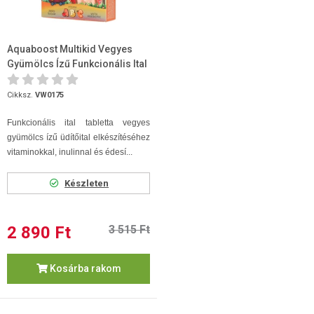
Aquaboost Multikid Vegyes
Gyümölcs Ízű Funkcionális Ital
Tabletta 18db
Cikksz.
VW0175
Funkcionális ital tabletta vegyes
gyümölcs ízű üdítőital elkészítéséhez
vitaminokkal, inulinnal és édesí...
Készleten
2 890 Ft
3 515 Ft
Kosárba rakom