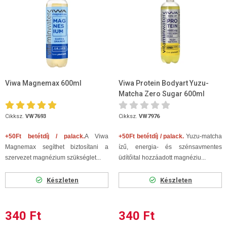
Viwa Magnemax 600ml
Viwa Protein Bodyart Yuzu-
Matcha Zero Sugar 600ml
Cikksz.
VW7693
Cikksz.
VW7976
+50Ft betétdíj / palack.
A Viwa
+50Ft betétdíj / palack.
Yuzu-matcha
Magnemax segíthet biztosítani a
ízű, energia- és szénsavmentes
szervezet magnézium szükséglet...
üdítőital hozzáadott magnéziu...
Készleten
Készleten
340 Ft
340 Ft