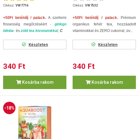
Cikksz.
VW7716
Cikksz.
VW7532
+50Ft betétdíj / palack.
A szellemi
+50Ft betétdíj / palack.
Prémium
frissesség megőrzéséért -
ginkgo
organikus fehér tea, hozzáadott
biloba
-
és
zöld tea kivonatokkal
,
C
vitaminokkal és ZERO cukorral, üv...
Készleten
Készleten
340 Ft
340 Ft
Kosárba rakom
Kosárba rakom
-18%