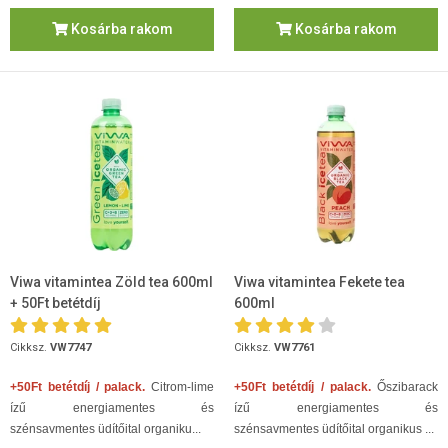
Kosárba rakom
Kosárba rakom
Viwa vitamintea Zöld tea 600ml
Viwa vitamintea Fekete tea
+ 50Ft betétdíj
600ml
Cikksz.
VW7747
Cikksz.
VW7761
+50Ft betétdíj / palack.
Citrom-lime
+50Ft betétdíj / palack.
Őszibarack
ízű energiamentes és
ízű energiamentes és
szénsavmentes üdítőital organiku...
szénsavmentes üdítőital organikus ...