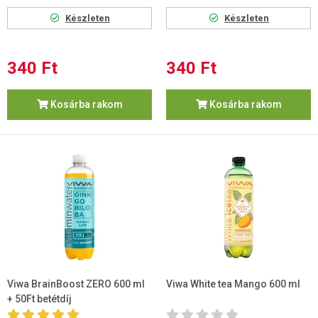
Készleten
Készleten
340 Ft
340 Ft
Kosárba rakom
Kosárba rakom
Viwa BrainBoost ZERO 600 ml
Viwa White tea Mango 600 ml
+ 50Ft betétdíj