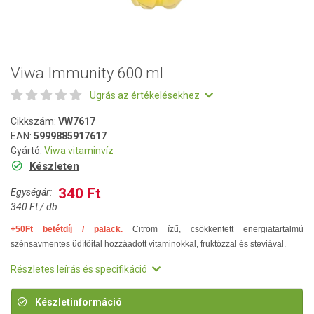
Viwa Immunity 600 ml
Ugrás az értékelésekhez
Cikkszám:
VW7617
EAN:
5999885917617
Gyártó:
Viwa vitaminvíz
Készleten
340 Ft
Egységár:
340 Ft / db
+50Ft betétdíj / palack.
Citrom ízű, csökkentett energiatartalmú
szénsavmentes üdítőital hozzáadott vitaminokkal, fruktózzal és steviával.
Részletes leírás és specifikáció
Készletinformáció