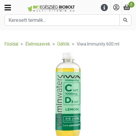
0
Kere
Főoldal
Élelmiszerek
Üdítők
Viwa Immunity 600 ml