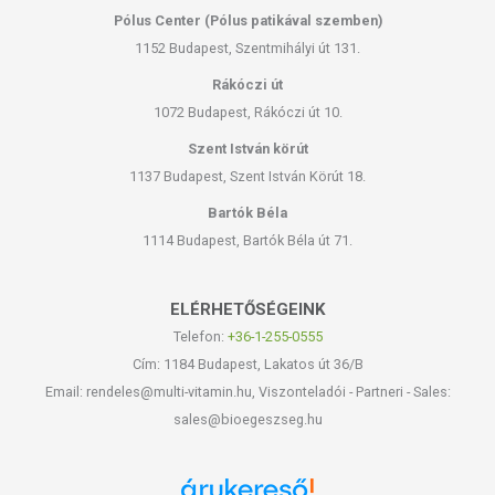
Pólus Center (Pólus patikával szemben)
1152 Budapest, Szentmihályi út 131.
Rákóczi út
1072 Budapest, Rákóczi út 10.
Szent István körút
1137 Budapest, Szent István Körút 18.
Bartók Béla
1114 Budapest, Bartók Béla út 71.
ELÉRHETŐSÉGEINK
Telefon:
+36-1-255-0555
Cím: 1184 Budapest, Lakatos út 36/B
Email: rendeles@multi-vitamin.hu, Viszonteladói - Partneri - Sales:
sales@bioegeszseg.hu