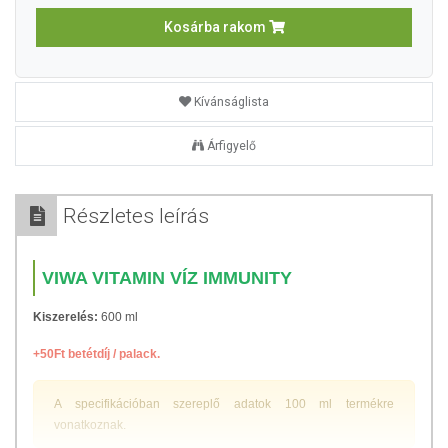
Kosárba rakom
Kívánságlista
Árfigyelő
Részletes leírás
VIWA VITAMIN VÍZ IMMUNITY
Kiszerelés:
600 ml
+50Ft betétdíj / palack.
A specifikációban szereplő adatok 100 ml termékre
vonatkoznak.