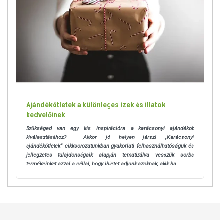
Ajándékötletek a különleges ízek és illatok
kedvelőinek
Szükséged van egy kis inspirációra a karácsonyi ajándékok
kiválasztásához? Akkor jó helyen jársz! „Karácsonyi
ajándékötletek” cikksorozatunkban gyakorlati felhasználhatóságuk és
jellegzetes tulajdonságaik alapján tematizálva vesszük sorba
termékeinket azzal a céllal, hogy ihletet adjunk azoknak, akik ha...