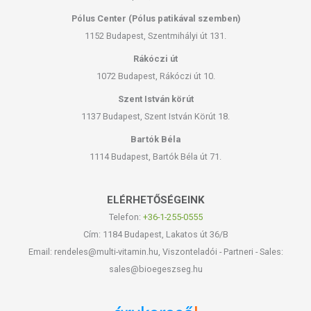
Pólus Center (Pólus patikával szemben)
1152 Budapest, Szentmihályi út 131.
Rákóczi út
1072 Budapest, Rákóczi út 10.
Szent István körút
1137 Budapest, Szent István Körút 18.
Bartók Béla
1114 Budapest, Bartók Béla út 71.
ELÉRHETŐSÉGEINK
Telefon:
+36-1-255-0555
Cím: 1184 Budapest, Lakatos út 36/B
Email: rendeles@multi-vitamin.hu, Viszonteladói - Partneri - Sales:
sales@bioegeszseg.hu