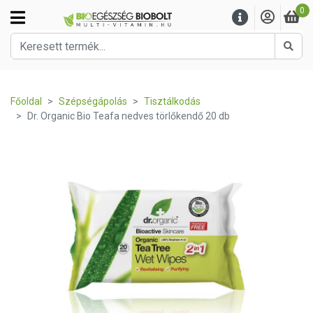
0
Kere
Főoldal
Szépségápolás
Tisztálkodás
Dr. Organic Bio Teafa nedves törlőkendő 20 db