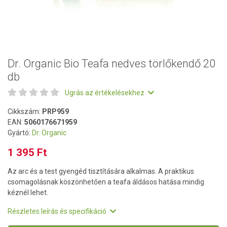
Dr. Organic Bio Teafa nedves törlőkendő 20
db
Ugrás az értékelésekhez
Cikkszám:
PRP959
EAN:
5060176671959
Gyártó:
Dr. Organic
1 395 Ft
Az arc és a test gyengéd tisztítására alkalmas. A praktikus
csomagolásnak köszönhetően a teafa áldásos hatása mindig
kéznél lehet.
Részletes leírás és specifikáció