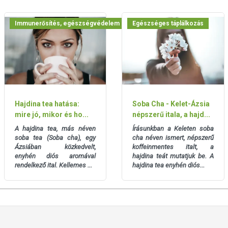
k kedvező élettani hatással rendelkezhetnek, amely egyénenként
k, és reklámozásuk során nem engedélyezett a készítményeknek
Immunerősítés, egészségvédelem
Egészséges táplálkozás
 tulajdonítani.
ozott, vegyes étrendet és az egészséges életmódot! A termék nem
z orvosi kezelés helyettesítésére alkalmas! Betegség esetén
al. Az ajánlott napi fogyasztási mennyiséget ne lépje túl! Ne
 bármelyikére érzékeny vagy allergiás! Kisgyermektől elzárva
Hajdina tea hatása:
Soba Cha - Kelet-Ázsia
mire jó, mikor és ho...
népszerű itala, a hajd...
A hajdina tea, más néven
Írásunkban a Keleten soba
soba tea (Soba cha), egy
cha néven ismert, népszerű
Ázsiában közkedvelt,
koffeinmentes italt, a
enyhén diós aromával
hajdina teát mutatjuk be. A
rendelkező ital.
Kellemes ...
hajdina tea enyhén diós...