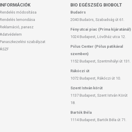
INFORMÁCIÓK
BIO EGÉSZSÉG BIOBOLT
Rendelés módosítása
Budaörs
Rendelés lemondása
2040 Budaörs, Szabadság út 61.
Reklamáció, panasz
Fény utcai piac (Príma kijáratánál)
Adatvédelem
1024 Budapest, Lövőház utca 12.
Panaszkezelési szabályzat
Pólus Center (Pólus patikával
ÁSZF
szemben)
1152 Budapest, Szentmihályi út 131.
Rákóczi út
1072 Budapest, Rákóczi út 10.
Szent István körút
1137 Budapest, Szent István Körút
18.
Bartók Béla
1114 Budapest, Bartók Béla út 71.