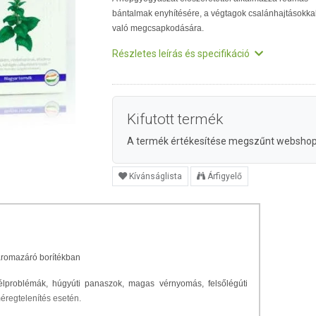
bántalmak enyhítésére, a végtagok csalánhajtásokka
való megcsapkodására.
Részletes leírás és specifikáció
Kifutott termék
A termék értékesítése megszűnt websho
Kívánságlista
Árfigyelő
k aromazáró borítékban
élproblémák, húgyúti panaszok, magas vérnyomás, felsőlégúti
éregtelenítés esetén.