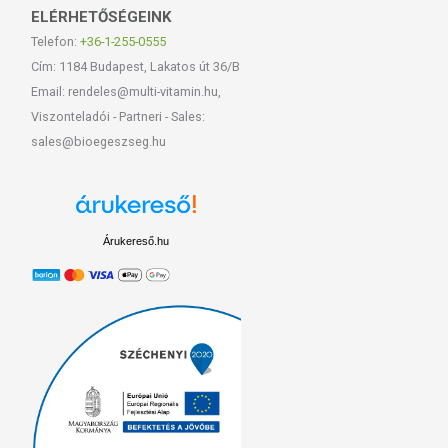
ELÉRHETŐSÉGEINK
Telefon:
+36-1-255-0555
Cím: 1184 Budapest, Lakatos út 36/B
Email: rendeles@multi-vitamin.hu,
Viszonteladói - Partneri - Sales:
sales@bioegeszseg.hu
Árukereső.hu