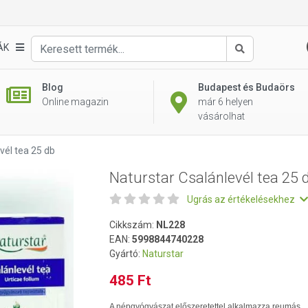
db
ÁK
Keresés
Blog
Budapest és Budaörs
Online magazin
már 6 helyen
vásárolhat
vél tea 25 db
Naturstar Csalánlevél tea 25 
Ugrás az értékelésekhez
Cikkszám:
NL228
EAN:
5998844740228
Gyártó:
Naturstar
485 Ft
A népgyógyászat előszeretettel alkalmazza reumás