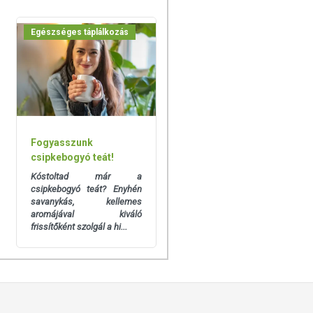
Egészséges táplálkozás
Fogyasszunk
csipkebogyó teát!
Kóstoltad már a
csipkebogyó teát? Enyhén
savanykás, kellemes
aromájával kiváló
frissítőként szolgál a hi...