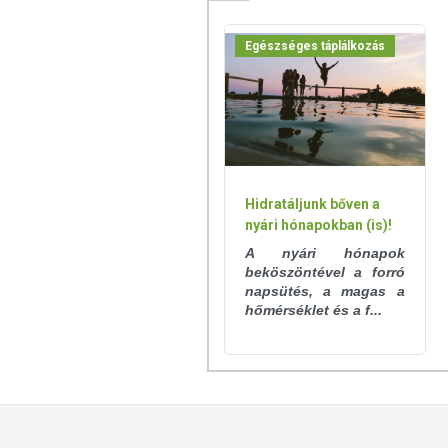
tápanyagokat. Bár az étrend-kiegészítő
eltérő lehet, jelölésük, megjelenítésü
Egészséges táplálkozás
betegséget megelőző vagy gyógyító hatást
A termék nem helyettesíti a kiegyensúly
gyógyít betegségeket! A termék nem a
használatát beszélje meg kezelőorvosáv
szedje a készítményt, ha az összetevők
tartandó!
Hidratáljunk bőven a
nyári hónapokban (is)!
A nyári hónapok
beköszöntével a forró
napsütés, a magas a
hőmérséklet és a f...