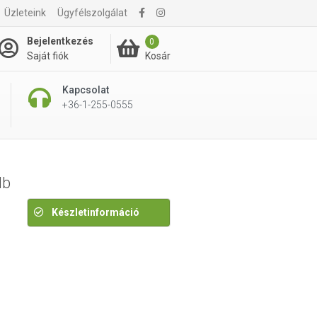
Üzleteink
Ügyfélszolgálat
485 Ft
Bejelentkezés
0
Kosár
Saját fiók
Kapcsolat
+36-1-255-0555
db
Készletinformáció