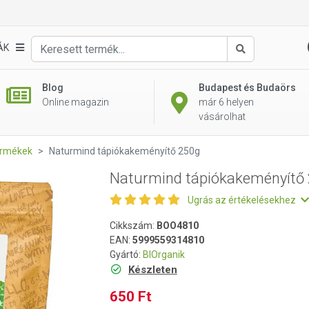
 250g
ÁK
Keresés
Blog
Budapest és Budaörs
Online magazin
már 6 helyen
vásárolhat
ermékek
Naturmind tápiókakeményítő 250g
Naturmind tápiókakeményítő
Ugrás az értékelésekhez
Cikkszám:
BOO4810
EAN:
5999559314810
Gyártó:
BIOrganik
Készleten
650 Ft