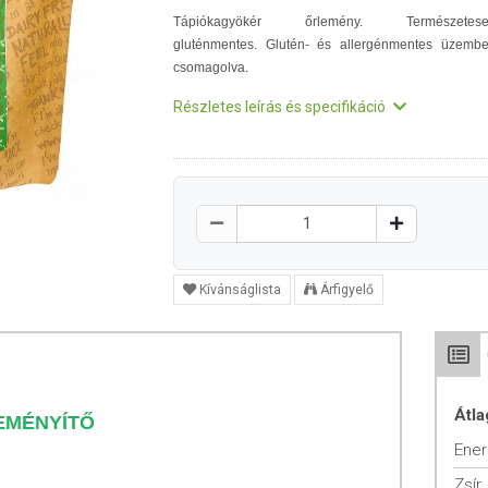
Tápiókagyökér őrlemény. Természetese
gluténmentes. Glutén- és allergénmentes üzemb
csomagolva.
Részletes leírás és specifikáció
Kívánságlista
Árfigyelő
Átla
EMÉNYÍTŐ
Ener
Zsír