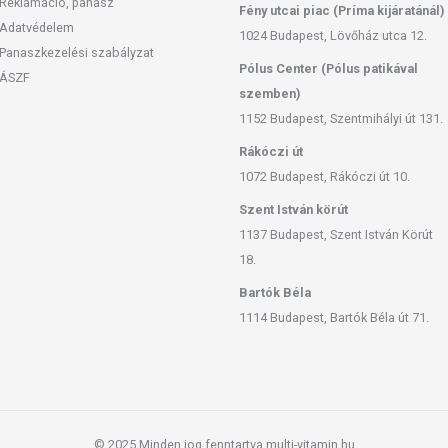
Reklamáció, panasz
Fény utcai piac (Príma kijáratánál)
Adatvédelem
1024 Budapest, Lövőház utca 12.
Panaszkezelési szabályzat
Pólus Center (Pólus patikával
ÁSZF
szemben)
1152 Budapest, Szentmihályi út 131.
Rákóczi út
1072 Budapest, Rákóczi út 10.
Szent István körút
1137 Budapest, Szent István Körút
18.
Bartók Béla
1114 Budapest, Bartók Béla út 71.
© 2025 Minden jog fenntartva multi-vitamin.hu