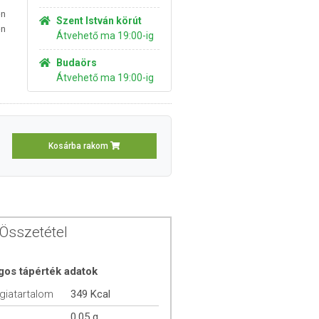
n
Szent István körút
en
Átvehető ma 19:00-ig
Budaörs
Átvehető ma 19:00-ig
Kosárba rakom
Összetétel
gos tápérték adatok
giatartalom
349 Kcal
0,05 g