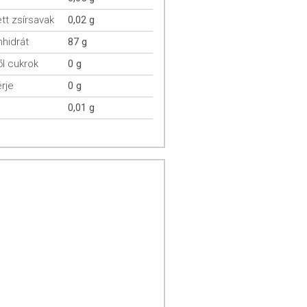
ett zsírsavak
0,02 g
hidrát
87 g
l cukrok
0 g
rje
0 g
0,01 g