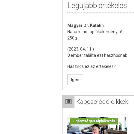
jelentős. Nátriumban szegény.
Legújabb értékelés
Gluténmentes.
Magyar Dr. Katalin
FELHASZNÁLÁS
Naturmind tápiókakeményítő
250g
A tápiókakeményítő íztelen, szagtalan, 
készítéséhez alkalmas. Sima, csomómente
(2023. 04. 11.)
0
ember találta ezt hasznosnak
A tápiókakeményítővel készült glutén
hasonlít a normál termékekére.
Hasznos ez az értékelés?
ÖSSZETÉTEL
Igen
Összetevők:
tápióka
Átlagos tápérték (100 g-ban):
Kapcsolódó cikkek
Energia/ kJ: 1 460 kJ
Energia/ kcal: 349 kcal
Egészséges táplálkozás
Zsír: 0,05 g
amelyből telített zsírsavak