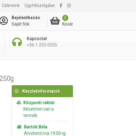
Üzleteink
Ügyfélszolgálat
650 Ft
Kosárba rakom
Bejelentkezés
0
Kosár
Saját fiók
Kapcsolat
+36-1-255-0555
 250g
Készletinformáció
Központi raktár
Készleten van a
termék
Bartók Béla
Átvehető ma 19:00-ig