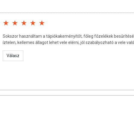
Sokszor használtam a tápiókakeményítőt, főleg főzelékek besűrítésé
fehér színű por, ezért bármilyen ízesítésű, édes és sós ételek
íztelen, kellemes állagot lehet vele elérni, jól szabályozható a vele va
s szószok, főzelékek sűrítésére kiváló.
Válasz
mentes kenyerek és péksütemények állaga kellemesebb, jobban
: 0,02 g