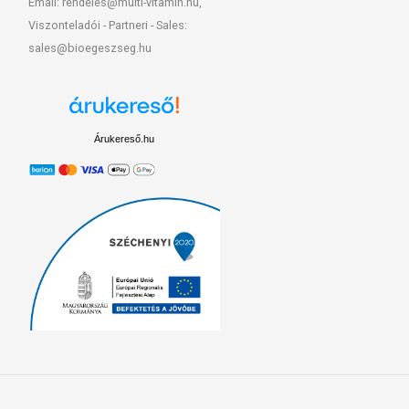
Email: rendeles@multi-vitamin.hu,
Viszonteladói - Partneri - Sales:
sales@bioegeszseg.hu
Árukereső.hu