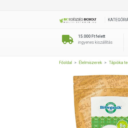
Naturmind tápiókakeményítő
KATEGÓRI
15.000 Ft felett
ingyenes kiszállítás
Főoldal
Élelmiszerek
Tápióka t