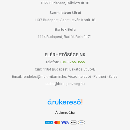
1072 Budapest, Rákóczi út 10.
Tárolás: Száraz, hűvös, fényvédett helyen, gyermekektől elzárva.
Szent István körút
1137 Budapest, Szent István Körút 18.
Gyártó: Neuston Healthcare Kft.
Bartók Béla
Az oldalunkon lévő adatokat folyamatosan frissítjük, törekszünk arra,
1114 Budapest, Bartók Béla út 71.
hogy naprakészek legyenek. Szeretnénk felhívni azonban a figyelmet,
hogy ennek ellenére a webshopon szereplő adatok (beleértve a
ELÉRHETŐSÉGEINK
termékfotókat, tápérték-, összetétel-, és allergén információkat is) csak
tájékoztató jellegűek, a tényleges értékek eltérhetnek az élelmiszerek
Telefon:
+36-1-255-0555
természetéből adódóan. A friss, aktuális információkat a termékek
Cím: 1184 Budapest, Lakatos út 36/B
csomagolásán találják meg.
Email: rendeles@multi-vitamin.hu, Viszonteladói - Partneri - Sales:
sales@bioegeszseg.hu
A termék belső fogyasztásra nem alkalmas. A termék nem gyógyít
betegségeket. A termék nem az orvosi kezelés helyettesítésére
alkalmas. Betegség esetén használatát beszélje meg
kezelőorvosával! Kerülni kell a szembejutást. Az ajánlott napi
Árukereső.hu
alkalmazási mennyiséget ne lépje túl! Ne használja irritált vagy sérült
bőrfelületen! Ne használja a készítményt, ha az összetevők
bármelyikére érzékeny vagy allergiás! Ha kiütés jelentkezik,