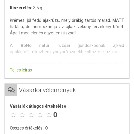
Kiszerelés:
3,5 g
Krémes, jól fedő ajakrúzs, mely órákig tartós marad. MATT
hatású, de nem szárítja az ajkak vékony, érzékeny bőrét.
Ápolt megjelenés egyetlen rúzzsal!
A
BoHo natúr rúzsai
gondoskodnak ajkaid
ápolásáról,miközben gyönyörű színekbe öltöztetik azokat.
A természetes összetevőjű rúzsok hidratálnak, ápolnak és
Teljes leírás
ápolt megjelenést biztosítanak. Íz,-és illatmentesek, nagyon
pici grapefruit mag olaj kivonat található bennük, mely
antioxidáns.
Vásárlói vélemények
A natúr rúzsokat nem találod meg rikító, természetellenes
színekben, mert előállításukkor földpigmenteket és
Vásárlók átlagos értékelése
természetes mica színezőt használnak.
0
Minőségét megőrzi: a csomagoláson / terméken jelezett
időpontig.
Összes értékelés :
0