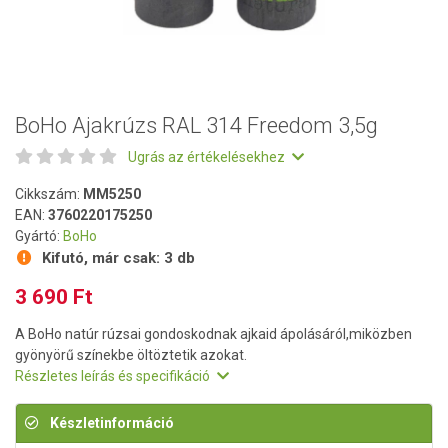
BoHo Ajakrúzs RAL 314 Freedom 3,5g
Ugrás az értékelésekhez
Cikkszám:
MM5250
EAN:
3760220175250
Gyártó:
BoHo
Kifutó, már csak:
3 db
3 690 Ft
A BoHo natúr rúzsai gondoskodnak ajkaid ápolásáról,miközben
gyönyörű színekbe öltöztetik azokat.
Részletes leírás és specifikáció
Készletinformáció