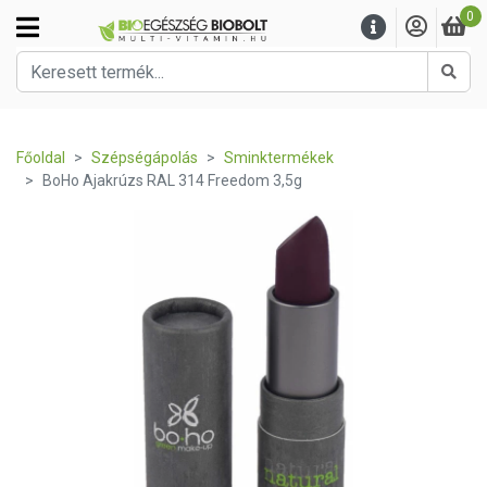
0
Kere
Főoldal
Szépségápolás
Sminktermékek
BoHo Ajakrúzs RAL 314 Freedom 3,5g