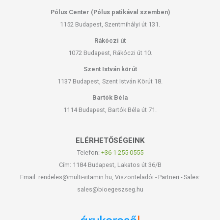
Pólus Center (Pólus patikával szemben)
1152 Budapest, Szentmihályi út 131.
Rákóczi út
1072 Budapest, Rákóczi út 10.
Szent István körút
1137 Budapest, Szent István Körút 18.
Bartók Béla
1114 Budapest, Bartók Béla út 71.
ELÉRHETŐSÉGEINK
Telefon:
+36-1-255-0555
Cím: 1184 Budapest, Lakatos út 36/B
Email: rendeles@multi-vitamin.hu, Viszonteladói - Partneri - Sales:
sales@bioegeszseg.hu