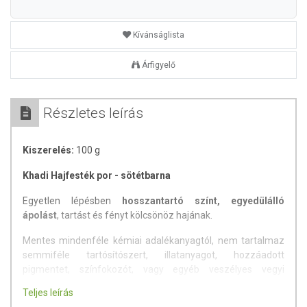
Kívánságlista
Árfigyelő
Részletes leírás
Kiszerelés:
100 g
Khadi Hajfesték por - sötétbarna
Egyetlen lépésben
hosszantartó színt, egyedülálló
ápolást
, tartást és fényt kölcsönöz hajának.
Mentes mindenféle kémiai adalékanyagtól, nem tartalmaz
semmiféle tartósítószert, illatanyagot, hozzáadott
pigmentet, színfokozót, vagy egyéb veszélyes vegyi
összetevőket.
Teljes leírás