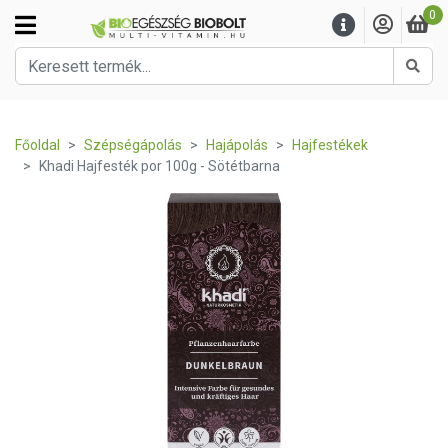
0
Kere
Főoldal
Szépségápolás
Hajápolás
Hajfestékek
Khadi Hajfesték por 100g - Sötétbarna