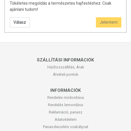
Azadirachta indica (neem).
Tökéletes megoldás a természetes hajfestéshez. Csak
ajánlani tudom!
Forgalmazó:
Presto-Pilot Kft.
Válasz
Jelentem
SZÁLLÍTÁSI INFORMÁCIÓK
Házhozszállítás, Árak
Átvételi pontok
INFORMÁCIÓK
Rendelés módosítása
Rendelés lemondása
Reklamáció, panasz
Adatvédelem
Panaszkezelési szabályzat