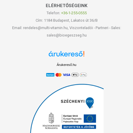
ELÉRHETŐSÉGEINK
Telefon:
+36-1-255-0555
Cím: 1184 Budapest, Lakatos út 36/B
Email: rendeles@multi-vitamin.hu, Viszonteladói - Partneri - Sales:
sales@bioegeszseg.hu
Árukereső.hu