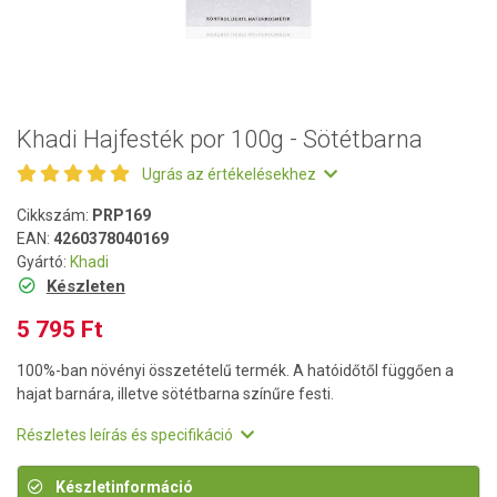
Khadi Hajfesték por 100g - Sötétbarna
Ugrás az értékelésekhez
Cikkszám:
PRP169
EAN:
4260378040169
Gyártó:
Khadi
Készleten
5 795 Ft
100%-ban növényi összetételű termék. A hatóidőtől függően a
hajat barnára, illetve sötétbarna színűre festi.
Részletes leírás és specifikáció
Készletinformáció